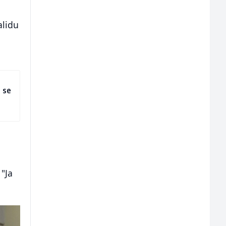
alidu
m se
"Ja