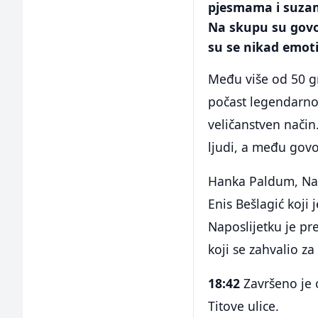
pjesmama i suzama
Na skupu su govor
su se nikad emoti
Među više od 50 gr
počast legendarnom
veličanstven način
ljudi, a među govo
Hanka Paldum, Nazi
Enis Bešlagić koji
Naposlijetku je pre
koji se zahvalio za
18:42
Završeno je o
Titove ulice.