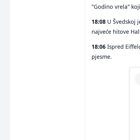
"Godino vrela" koj
18:08
U Švedskoj j
najveće hitove Hal
18:06
Ispred Eiffel
pjesme.