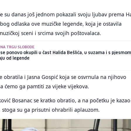
e su danas još jednom pokazali svoju ljubav prema H
u zbog odlaska ove muzičke legende, koja je ostavila
muzičkoj sceni i srcima svojih poštovalaca.
 NA TRGU SLOBODE
 se ponovo okupili u čast Halida Bešlića, u suzama i s pjesmo
aju od legende
 obratila i Jasna Gospić koja se osvrnula na njihovo
da ćemo ga pamtiti za vijeke vijekova.
ović Bosanac se kratko obratio, a na početku je kazao 
 stoga su ga prisutni ohrabrili aplauzom.