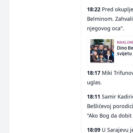
18:22
Pred okuplje
Belminom. Zahvalio 
njegovog oca".
NAKLONI
Dino Be
svijetu
18:17
Miki Trifunov
uglas.
18:11
Samir Kadirić
Bešlićevoj porodici
"Ako Bog da dobit 
18:09
U Sarajevu j