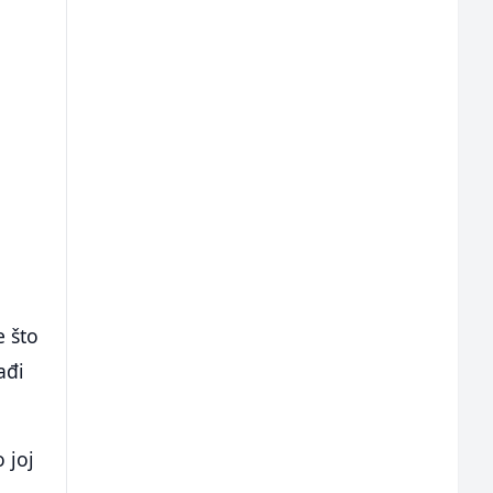
e što
ađi
 joj