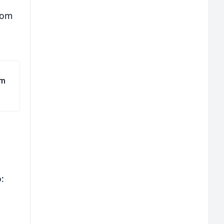
nom
om
o: