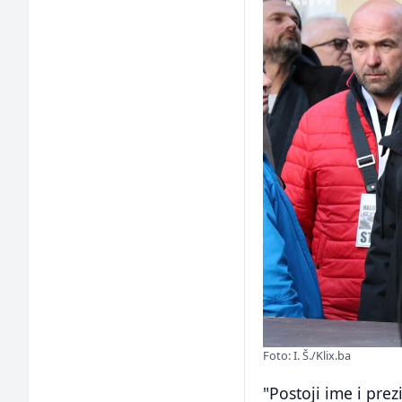
Foto: I. Š./Klix.ba
"Postoji ime i prez