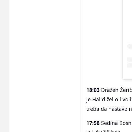
18:03
Dražen Žerić 
je Halid želio i vo
treba da nastave 
17:58
Sedina Bosna