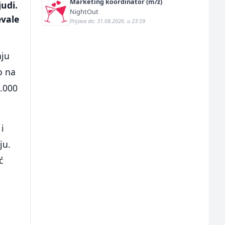
Marketing koordinator (m/ž)
judi.
NightOut
evale
Prijava do: 31.08.2026. u 23:59
aju
o na
5.000
i
ju.
ć