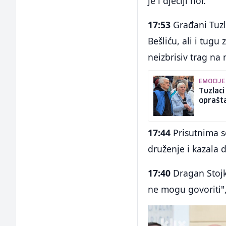
je i dječiji hor.
17:53
Građani Tuzl
Bešliću, ali i tug
neizbrisiv trag na 
EMOCIJE
Tuzlaci
oprašt
17:44
Prisutnima se
druženje i kazala 
17:40
Dragan Stojk
ne mogu govoriti",