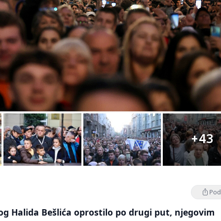
+43
Podi
og Halida Bešlića oprostilo po drugi put, njegovim