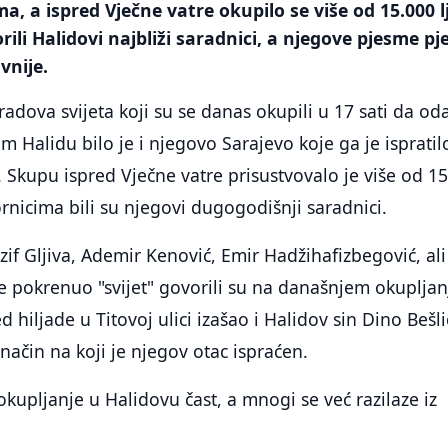
, a ispred Vječne vatre okupilo se više od 15.000 l
ili Halidovi najbliži saradnici, a njegove pjesme pj
vnije.
adova svijeta koji su se danas okupili u 17 sati da od
 Halidu bilo je i njegovo Sarajevo koje ga je ispratil
. Skupu ispred Vječne vatre prisustvovalo je više od 1
rnicima bili su njegovi dugogodišnji saradnici.
f Gljiva, Ademir Kenović, Emir Hadžihafizbegović, ali 
 je pokrenuo "svijet" govorili su na današnjem okupljan
d hiljade u Titovoj ulici izašao i Halidov sin Dino Bešli
 način na koji je njegov otac ispraćen.
kupljanje u Halidovu čast, a mnogi se već razilaze iz