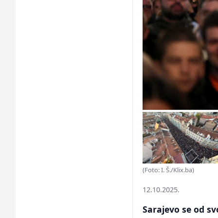
(Foto: I. Š./Klix.ba)
12.10.2025.
Sarajevo se od sv