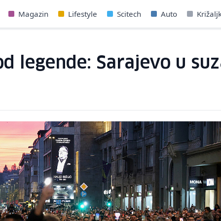
Magazin
Lifestyle
Scitech
Auto
Križalj
 od legende: Sarajevo u s