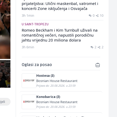
prijateljstva: Ulični maskenbal, vatromet i
koncerti Zone isključenja i Osvajača
3h 1min
0
10
U SAINT-TROPEZU
Romeo Beckham i Kim Turnbull uživali na
romantičnoj večeri, napustili porodičnu
jahtu vrijednu 20 miliona dolara
3h 6min
2
2
Oglasi za posao
Hostesa (ž)
Bosnian House Restaurant
Prijava do: 20.08.2026. u 23:59
Konobarica (ž)
jeli
Bosnian House Restaurant
Prijava do: 20.08.2026. u 23:59