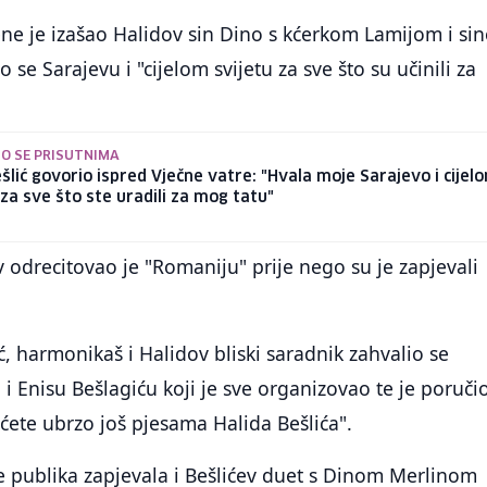
ne je izašao Halidov sin Dino s kćerkom Lamijom i si
se Sarajevu i "cijelom svijetu za sve što su učinili za
O SE PRISUTNIMA
šlić govorio ispred Vječne vatre: "Hvala moje Sarajevo i cijel
 za sve što ste uradili za mog tatu"
 odrecitovao je "Romaniju" prije nego su je zapjevali
, harmonikaš i Halidov bliski saradnik zahvalio se
 i Enisu Bešlagiću koji je sve organizovao te je poruči
ćete ubrzo još pjesama Halida Bešlića".
e publika zapjevala i Bešlićev duet s Dinom Merlinom