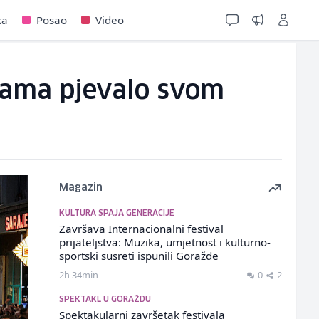
ka
Posao
Video
uzama pjevalo svom
Magazin
KULTURA SPAJA GENERACIJE
Završava Internacionalni festival
prijateljstva: Muzika, umjetnost i kulturno-
sportski susreti ispunili Goražde
2h 34min
0
2
SPEKTAKL U GORAŽDU
Spektakularni završetak festivala