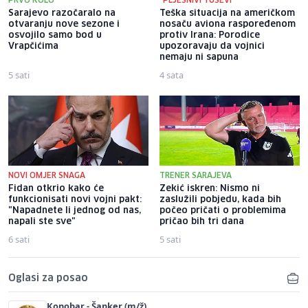
PRVO KOLO
"PLJESNIVI TUŠEVI"
Sarajevo razočaralo na
Teška situacija na američkom
otvaranju nove sezone i
nosaču aviona raspoređenom
osvojilo samo bod u
protiv Irana: Porodice
Vrapčićima
upozoravaju da vojnici
nemaju ni sapuna
5 sati
4 sata
NOVI OMJER SNAGA
TRENER SARAJEVA
Fidan otkrio kako će
Zekić iskren: Nismo ni
funkcionisati novi vojni pakt:
zaslužili pobjedu, kada bih
"Napadnete li jednog od nas,
počeo pričati o problemima
napali ste sve"
pričao bih tri dana
6 sati
5 sati
Oglasi za posao
Konobar - Šanker (m/ž)