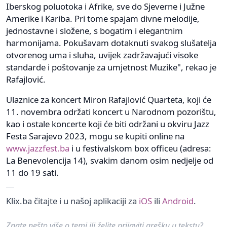
Iberskog poluotoka i Afrike, sve do Sjeverne i Južne
Amerike i Kariba. Pri tome spajam divne melodije,
jednostavne i složene, s bogatim i elegantnim
harmonijama. Pokušavam dotaknuti svakog slušatelja
otvorenog uma i sluha, uvijek zadržavajući visoke
standarde i poštovanje za umjetnost Muzike", rekao je
Rafajlović.
Ulaznice za koncert Miron Rafajlović Quarteta, koji će
11. novembra održati koncert u Narodnom pozorištu,
kao i ostale koncerte koji će biti održani u okviru Jazz
Festa Sarajevo 2023, mogu se kupiti online na
www.jazzfest.ba
i u festivalskom box officeu (adresa:
La Benevolencija 14), svakim danom osim nedjelje od
11 do 19 sati.
Klix.ba čitajte i u našoj aplikaciji za
iOS
ili
Android
.
Znate nešto više o temi ili želite prijaviti grešku u tekstu?