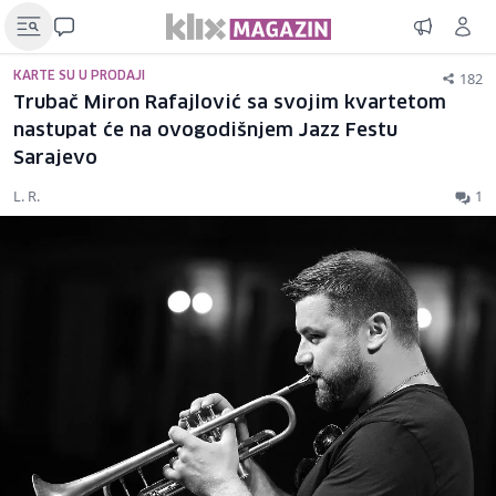
182
KARTE SU U PRODAJI
Trubač Miron Rafajlović sa svojim kvartetom
nastupat će na ovogodišnjem Jazz Festu
Sarajevo
L. R.
1