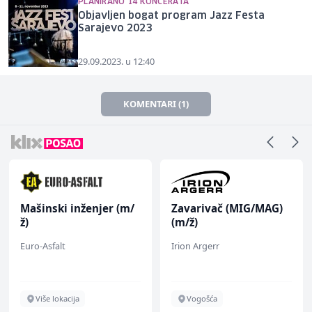
PLANIRANO 14 KONCERATA
Objavljen bogat program Jazz Festa
Sarajevo 2023
29.09.2023. u 12:40
KOMENTARI (1)
Mašinski inženjer (m/
Zavarivač (MIG/MAG)
ž)
(m/ž)
Euro-Asfalt
Irion Argerr
Više lokacija
Vogošća