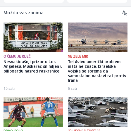
Možda vas zanima
O ČEMU JE RIJEČ
NE ŽELE MIR
Nesvakidašnji prizor u Los
Tel Avivu američki problemi
Angelesu: Muškarac snimljen u
ništa ne znače: Izraelska
billboardu nasred raskrsnice
vojska se sprema da
samostalno nastavi rat protiv
Irana
15 sati
6 sati