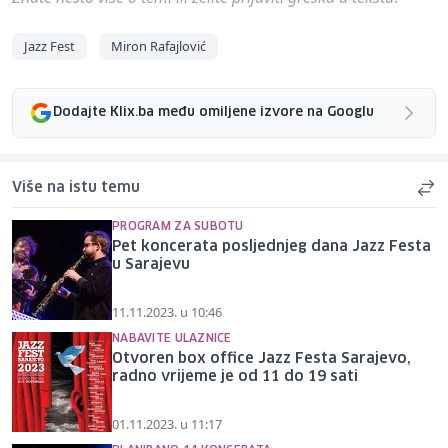
Jazz Fest
Miron Rafajlović
Dodajte Klix.ba među omiljene izvore na Googlu
Više na istu temu
PROGRAM ZA SUBOTU
Pet koncerata posljednjeg dana Jazz Festa
u Sarajevu
11.11.2023. u 10:46
NABAVITE ULAZNICE
Otvoren box office Jazz Festa Sarajevo,
radno vrijeme je od 11 do 19 sati
01.11.2023. u 11:17