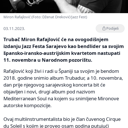
Miron Rafajlović (Foto: Dženat Dreković/Jazz Fest)
03.11.2023.
Podijeli
Trubač Miron Rafajlović će na ovogodišnjem
izdanju Jazz Festa Sarajevo kao bendlider sa svojim
špansko-iransko-austrijskim kvartetom nastupati
11. novembra u Narodnom pozorištu.
Rafajlović koji živi i radi u Španiji sa svojim je bendom
2018. godine snimio album Trubadur, a 10. novembra,
dan prije njegovog sarajevskog koncerta bit će
objavljen i novi, drugi album pod nazivom
Mediterranean Soul na kojem su snimljene Mironove
autorske kompozicije.
Ovaj multiinstrumentalista bio je član čuvenog Cirque
du Soleil s kojim je proveo osam godina putujući