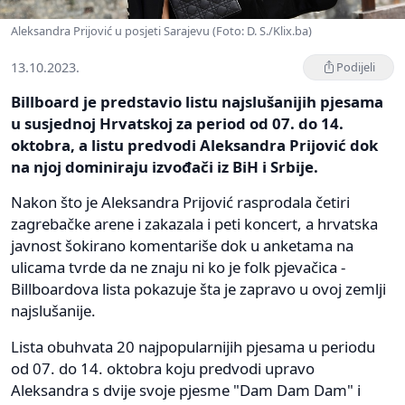
Aleksandra Prijović u posjeti Sarajevu (Foto: D. S./Klix.ba)
13.10.2023.
Podijeli
Billboard je predstavio listu najslušanijih pjesama
u susjednoj Hrvatskoj za period od 07. do 14.
oktobra, a listu predvodi Aleksandra Prijović dok
na njoj dominiraju izvođači iz BiH i Srbije.
Nakon što je Aleksandra Prijović rasprodala četiri
zagrebačke arene i zakazala i peti koncert, a hrvatska
javnost šokirano komentariše dok u anketama na
ulicama tvrde da ne znaju ni ko je folk pjevačica -
Billboardova lista pokazuje šta je zapravo u ovoj zemlji
najslušanije.
Lista obuhvata 20 najpopularnijih pjesama u periodu
od 07. do 14. oktobra koju predvodi upravo
Aleksandra s dvije svoje pjesme "Dam Dam Dam" i