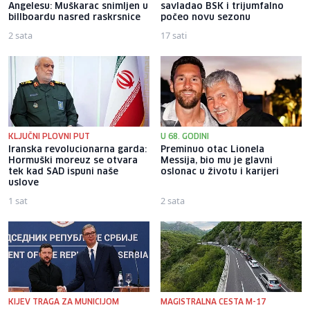
Angelesu: Muškarac snimljen u
savladao BSK i trijumfalno
billboardu nasred raskrsnice
počeo novu sezonu
2 sata
17 sati
KLJUČNI PLOVNI PUT
U 68. GODINI
Iranska revolucionarna garda:
Preminuo otac Lionela
Hormuški moreuz se otvara
Messija, bio mu je glavni
tek kad SAD ispuni naše
oslonac u životu i karijeri
uslove
1 sat
2 sata
KIJEV TRAGA ZA MUNICIJOM
MAGISTRALNA CESTA M-17