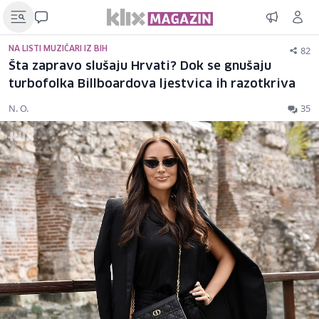
82
NA LISTI MUZIČARI IZ BIH
Šta zapravo slušaju Hrvati? Dok se gnušaju
turbofolka Billboardova ljestvica ih razotkriva
N. O.
35