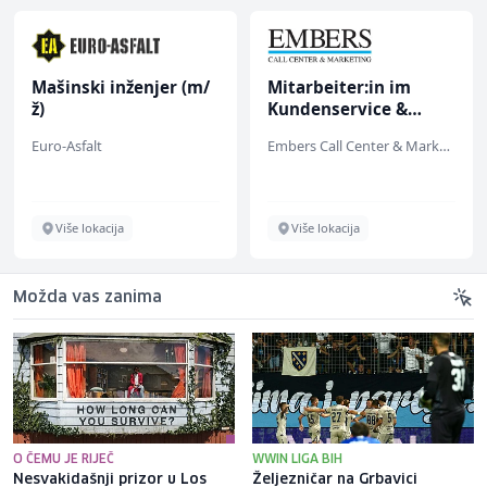
Mašinski inženjer (m/
Mitarbeiter:in im
ž)
Kundenservice &
Support (m/w/d)
Euro-Asfalt
Embers Call Center & Marketing
Više lokacija
Više lokacija
Možda vas zanima
O ČEMU JE RIJEČ
WWIN LIGA BIH
Nesvakidašnji prizor u Los
Željezničar na Grbavici