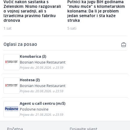
Vučić nakon sastanka s
Putnici ka jugu BiH godinama
Zelenskim: Nismo razgovarali
"muku muče" s kilometarskim
o vojnoj saradnji, ali s
kolonama: Da li je problem
Izraelcima pravimo fabriku
jedan semafor i šta kaže
dronova
struka
1 sat
5 sati
Oglasi za posao
Konobarica (ž)
Bosnian House Restaurant
Prijava do: 20.08.2026. u 23:59
Hostesa (ž)
Bosnian House Restaurant
Prijava do: 20.08.2026. u 23:59
Agent u call centru (m/ž)
Poslovne novine
Prijava do: 21.08.2026. u 23:59
Početna
Dojavite vijest