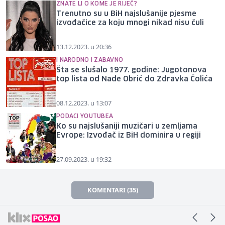
ZNATE LI O KOME JE RIJEČ?
Trenutno su u BiH najslušanije pjesme
izvođačice za koju mnogi nikad nisu čuli
13.12.2023. u 20:36
I NARODNO I ZABAVNO
Šta se slušalo 1977. godine: Jugotonova
top lista od Nade Obrić do Zdravka Čolića
08.12.2023. u 13:07
PODACI YOUTUBEA
Ko su najslušaniji muzičari u zemljama
Evrope: Izvođač iz BiH dominira u regiji
27.09.2023. u 19:32
KOMENTARI (35)