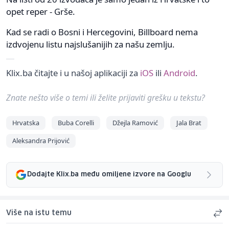
opet reper - Grše.
Kad se radi o Bosni i Hercegovini, Billboard nema
izdvojenu listu najslušanijih za našu zemlju.
Klix.ba čitajte i u našoj aplikaciji za
iOS
ili
Android
.
Znate nešto više o temi ili želite prijaviti grešku u tekstu?
Hrvatska
Buba Corelli
Džejla Ramović
Jala Brat
Aleksandra Prijović
Dodajte Klix.ba među omiljene izvore na Googlu
Više na istu temu