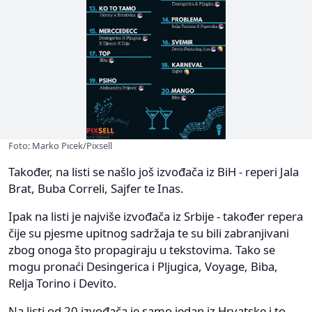
Foto: Marko Picek/Pixsell
Također, na listi se našlo još izvođača iz BiH - reperi Jala
Brat, Buba Correli, Sajfer te Inas.
Ipak na listi je najviše izvođača iz Srbije - također repera
čije su pjesme upitnog sadržaja te su bili zabranjivani
zbog onoga što propagiraju u tekstovima. Tako se
mogu pronaći Desingerica i Pljugica, Voyage, Biba,
Relja Torino i Devito.
Na listi od 20 izvođača je samo jedan iz Hrvatske i to