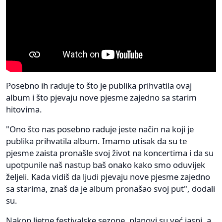
Posebno ih raduje to što je publika prihvatila ovaj
album i što pjevaju nove pjesme zajedno sa starim
hitovima.
"Ono što nas posebno raduje jeste način na koji je
publika prihvatila album. Imamo utisak da su te
pjesme zaista pronašle svoj život na koncertima i da su
upotpunile naš nastup baš onako kako smo oduvijek
željeli. Kada vidiš da ljudi pjevaju nove pjesme zajedno
sa starima, znaš da je album pronašao svoj put", dodali
su.
Nakon ljetne festivalske sezone, planovi su već jasni, a