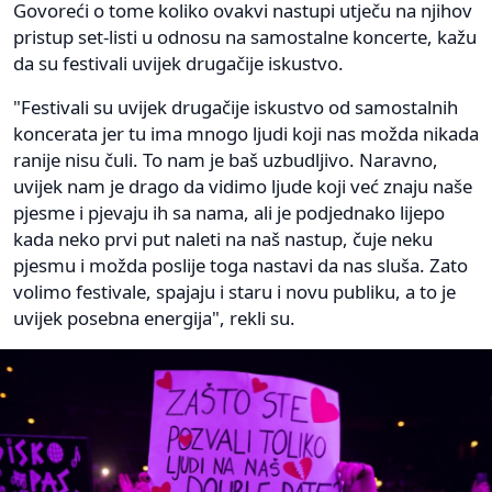
Govoreći o tome koliko ovakvi nastupi utječu na njihov
pristup set-listi u odnosu na samostalne koncerte, kažu
da su festivali uvijek drugačije iskustvo.
"Festivali su uvijek drugačije iskustvo od samostalnih
koncerata jer tu ima mnogo ljudi koji nas možda nikada
ranije nisu čuli. To nam je baš uzbudljivo. Naravno,
uvijek nam je drago da vidimo ljude koji već znaju naše
pjesme i pjevaju ih sa nama, ali je podjednako lijepo
kada neko prvi put naleti na naš nastup, čuje neku
pjesmu i možda poslije toga nastavi da nas sluša. Zato
volimo festivale, spajaju i staru i novu publiku, a to je
uvijek posebna energija", rekli su.