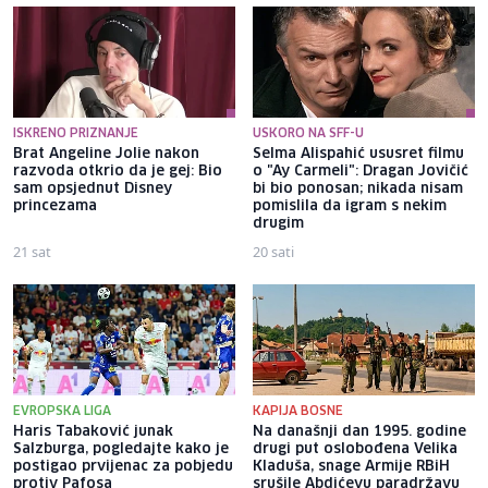
ISKRENO PRIZNANJE
USKORO NA SFF-U
Brat Angeline Jolie nakon
Selma Alispahić ususret filmu
razvoda otkrio da je gej: Bio
o "Ay Carmeli": Dragan Jovičić
sam opsjednut Disney
bi bio ponosan; nikada nisam
princezama
pomislila da igram s nekim
drugim
21 sat
20 sati
EVROPSKA LIGA
KAPIJA BOSNE
Haris Tabaković junak
Na današnji dan 1995. godine
Salzburga, pogledajte kako je
drugi put oslobođena Velika
postigao prvijenac za pobjedu
Kladuša, snage Armije RBiH
protiv Pafosa
srušile Abdićevu paradržavu