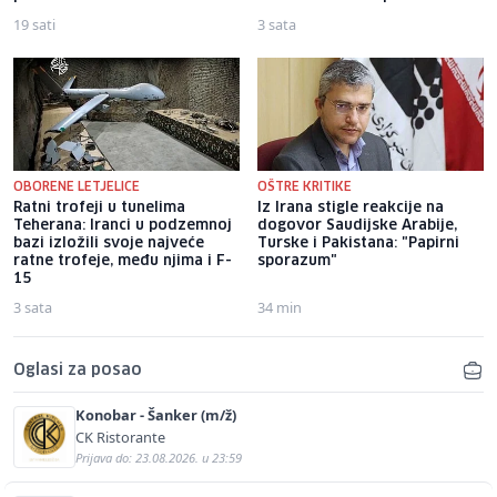
19 sati
3 sata
OBORENE LETJELICE
OŠTRE KRITIKE
Ratni trofeji u tunelima
Iz Irana stigle reakcije na
Teherana: Iranci u podzemnoj
dogovor Saudijske Arabije,
bazi izložili svoje najveće
Turske i Pakistana: "Papirni
ratne trofeje, među njima i F-
sporazum"
15
3 sata
34 min
Oglasi za posao
Konobar - Šanker (m/ž)
CK Ristorante
Prijava do: 23.08.2026. u 23:59