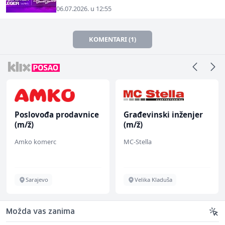
06.07.2026. u 12:55
KOMENTARI (1)
Građevinski inženjer
Mašinski inženjer (m/
(m/ž)
ž)
MC-Stella
Euro-Asfalt
Velika Kladuša
Više lokacija
Možda vas zanima