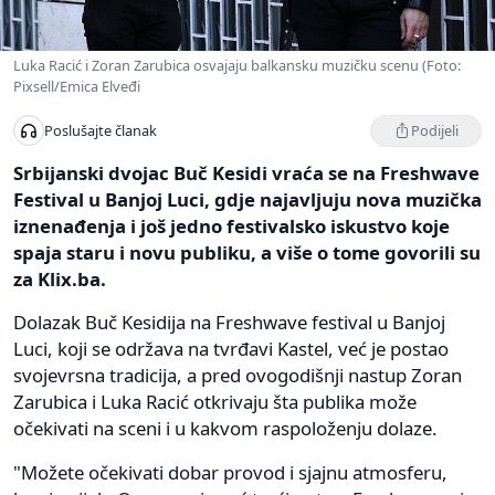
Luka Racić i Zoran Zarubica osvajaju balkansku muzičku scenu (Foto:
Pixsell/Emica Elveđi
Podijeli
Poslušajte članak
Srbijanski dvojac Buč Kesidi vraća se na Freshwave
Festival u Banjoj Luci, gdje najavljuju nova muzička
iznenađenja i još jedno festivalsko iskustvo koje
spaja staru i novu publiku, a više o tome govorili su
za Klix.ba.
Dolazak Buč Kesidija na Freshwave festival u Banjoj
Luci, koji se održava na tvrđavi Kastel, već je postao
svojevrsna tradicija, a pred ovogodišnji nastup Zoran
Zarubica i Luka Racić otkrivaju šta publika može
očekivati na sceni i u kakvom raspoloženju dolaze.
"Možete očekivati dobar provod i sjajnu atmosferu,