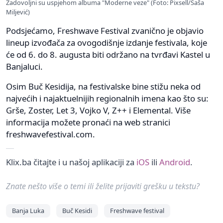
Zadovoljni su uspjehom albuma "Moderne veze" (Foto: Pixsell/Saša
Miljević)
Podsjećamo, Freshwave Festival zvanično je objavio
lineup izvođača za ovogodišnje izdanje festivala, koje
će od 6. do 8. augusta biti održano na tvrđavi Kastel u
Banjaluci.
Osim Buč Kesidija, na festivalske bine stižu neka od
najvećih i najaktuelnijih regionalnih imena kao što su:
Grše, Zoster, Let 3, Vojko V, Z++ i Elemental. Više
informacija možete pronaći na web stranici
freshwavefestival.com.
Klix.ba čitajte i u našoj aplikaciji za
iOS
ili
Android
.
Znate nešto više o temi ili želite prijaviti grešku u tekstu?
Banja Luka
Buč Kesidi
Freshwave festival