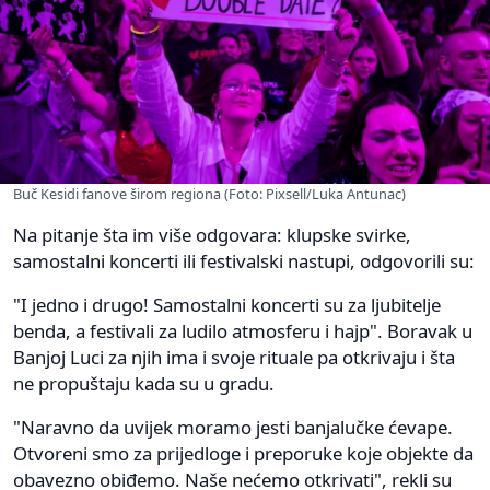
Buč Kesidi fanove širom regiona (Foto: Pixsell/Luka Antunac)
Na pitanje šta im više odgovara: klupske svirke,
samostalni koncerti ili festivalski nastupi, odgovorili su:
"I jedno i drugo! Samostalni koncerti su za ljubitelje
benda, a festivali za ludilo atmosferu i hajp". Boravak u
Banjoj Luci za njih ima i svoje rituale pa otkrivaju i šta
ne propuštaju kada su u gradu.
"Naravno da uvijek moramo jesti banjalučke ćevape.
Otvoreni smo za prijedloge i preporuke koje objekte da
obavezno obiđemo. Naše nećemo otkrivati", rekli su