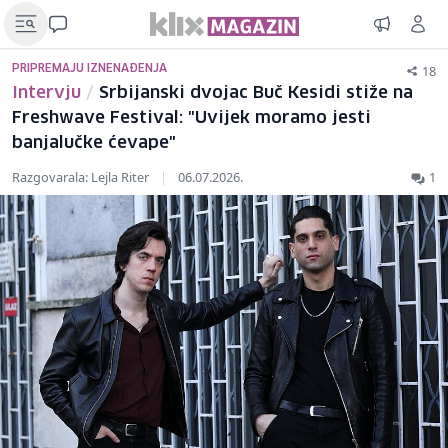
18
PRIPREMAJU IZNENAĐENJA
Intervju
/
Srbijanski dvojac Buč Kesidi stiže na
Freshwave Festival: "Uvijek moramo jesti
banjalučke ćevape"
Razgovarala: Lejla Riter
|
06.07.2026.
1