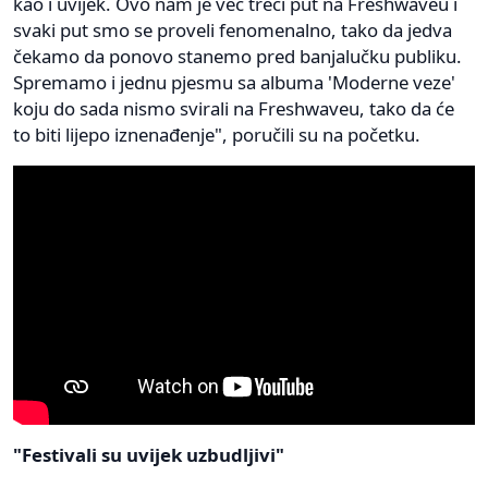
kao i uvijek. Ovo nam je već treći put na Freshwaveu i
svaki put smo se proveli fenomenalno, tako da jedva
čekamo da ponovo stanemo pred banjalučku publiku.
Spremamo i jednu pjesmu sa albuma 'Moderne veze'
koju do sada nismo svirali na Freshwaveu, tako da će
to biti lijepo iznenađenje", poručili su na početku.
"Festivali su uvijek uzbudljivi"