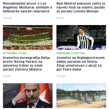
Nesvakidašnji prizor u Los
Real Madrid pokazao zašto je
Angelesu: Muškarac snimljen u
najveći klub na svijetu, poslali
billboardu nasred raskrsnice
su poruku Lionelu Messiju
14 sati
8 sati
NI TRUNKE STIDA
PRIPREME U PERTHU
Sramotna koreografija Delija
Juventus na Alajbegovićevom
protiv Novog Pazara, na
debiju poražen od Intera,
sjevernoj tribini su odali
Zmaj učestvovao u akciji za
počast zločincu Mladiću
gol Stare dame
6 sati
12 sati