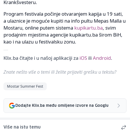
Krankšvesteru.
Program festivala počinje otvaranjem kapija u 19 sati,
a ulaznice je moguće kupiti na info pultu Mepas Malla u
Mostaru, online putem sistema
kupikartu.ba
, svim
prodajnim mjestima agencije kupikartu.ba širom BiH,
kao i na ulazu u festivalsku zonu.
Klix.ba čitajte i u našoj aplikaciji za
iOS
ili
Android
.
Znate nešto više o temi ili želite prijaviti grešku u tekstu?
Mostar Summer Fest
Dodajte Klix.ba među omiljene izvore na Googlu
Više na istu temu