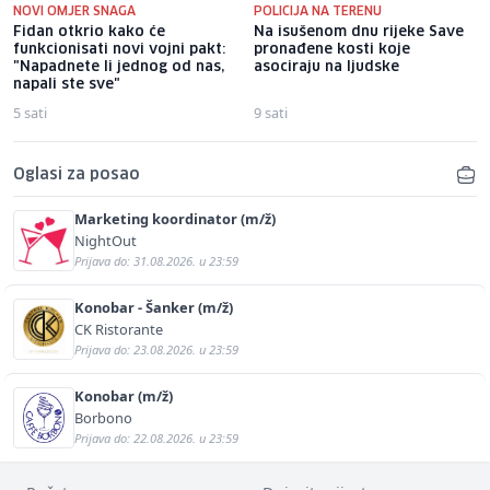
NOVI OMJER SNAGA
POLICIJA NA TERENU
Fidan otkrio kako će
Na isušenom dnu rijeke Save
funkcionisati novi vojni pakt:
pronađene kosti koje
"Napadnete li jednog od nas,
asociraju na ljudske
napali ste sve"
5 sati
9 sati
Oglasi za posao
Marketing koordinator (m/ž)
NightOut
Prijava do: 31.08.2026. u 23:59
Konobar - Šanker (m/ž)
CK Ristorante
Prijava do: 23.08.2026. u 23:59
Konobar (m/ž)
Borbono
Prijava do: 22.08.2026. u 23:59