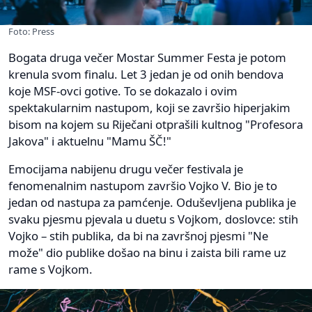
Foto: Press
Bogata druga večer Mostar Summer Festa je potom
krenula svom finalu. Let 3 jedan je od onih bendova
koje MSF-ovci gotive. To se dokazalo i ovim
spektakularnim nastupom, koji se završio hiperjakim
bisom na kojem su Riječani otprašili kultnog "Profesora
Jakova" i aktuelnu "Mamu ŠČ!"
Emocijama nabijenu drugu večer festivala je
fenomenalnim nastupom završio Vojko V. Bio je to
jedan od nastupa za pamćenje. Oduševljena publika je
svaku pjesmu pjevala u duetu s Vojkom, doslovce: stih
Vojko – stih publika, da bi na završnoj pjesmi "Ne
može" dio publike došao na binu i zaista bili rame uz
rame s Vojkom.