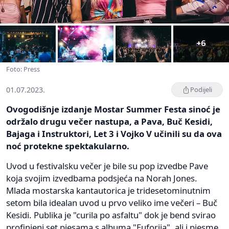
+6
Foto: Press
01.07.2023.
Podijeli
Ovogodišnje izdanje Mostar Summer Festa sinoć je
održalo drugu večer nastupa, a Pava, Buč Kesidi,
Bajaga i Instruktori, Let 3 i Vojko V učinili su da ova
noć protekne spektakularno.
Uvod u festivalsku večer je bile su pop izvedbe Pave
koja svojim izvedbama podsjeća na Norah Jones.
Mlada mostarska kantautorica je tridesetominutnim
setom bila idealan uvod u prvo veliko ime večeri – Buč
Kesidi. Publika je "curila po asfaltu" dok je bend svirao
profinjeni set pjesama s albuma "Euforija", ali i pjesme