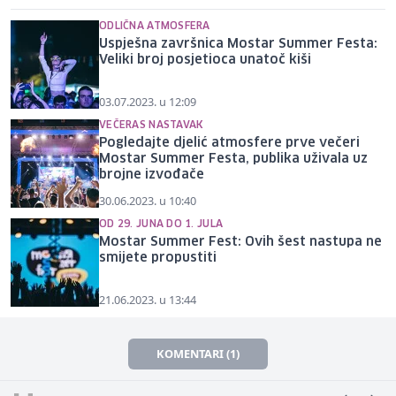
ODLIČNA ATMOSFERA
Uspješna završnica Mostar Summer Festa:
Veliki broj posjetioca unatoč kiši
03.07.2023. u 12:09
VEČERAS NASTAVAK
Pogledajte djelić atmosfere prve večeri
Mostar Summer Festa, publika uživala uz
brojne izvođače
30.06.2023. u 10:40
OD 29. JUNA DO 1. JULA
Mostar Summer Fest: Ovih šest nastupa ne
smijete propustiti
21.06.2023. u 13:44
KOMENTARI (1)