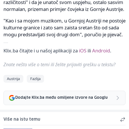
različitosti" i da je unatoč svom uspjehu, ostalo sasvim
normalan, prizeman primjer čovjeka iz Gornje Austrije.
"Kao i sa mojom muzikom, u Gornjoj Austriji ne postoje
kulturne granice i zato sam zaista sretan što od sada
mogu predstavljati svoj drugi dom", poručio je pjevač.
Klix.ba čitajte i u našoj aplikaciji za
iOS
ili
Android
.
Znate nešto više o temi ili želite prijaviti grešku u tekstu?
Austrija
Fazlija
Dodajte Klix.ba među omiljene izvore na Googlu
Više na istu temu