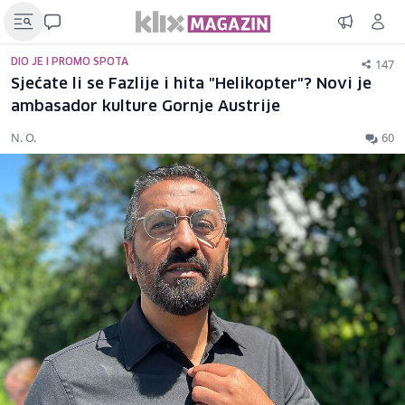
147
DIO JE I PROMO SPOTA
Sjećate li se Fazlije i hita "Helikopter"? Novi je
ambasador kulture Gornje Austrije
N. O.
60