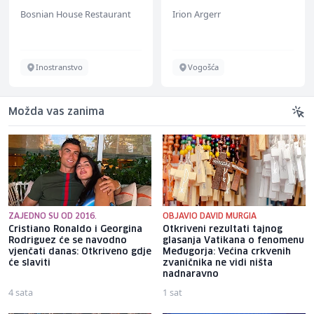
Bosnian House Restaurant
Irion Argerr
Inostranstvo
Vogošća
Možda vas zanima
ZAJEDNO SU OD 2016.
OBJAVIO DAVID MURGIA
Cristiano Ronaldo i Georgina
Otkriveni rezultati tajnog
Rodriguez će se navodno
glasanja Vatikana o fenomenu
vjenčati danas: Otkriveno gdje
Međugorja: Većina crkvenih
će slaviti
zvaničnika ne vidi ništa
nadnaravno
4 sata
1 sat