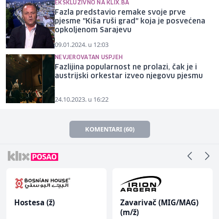
EKSKLUZIVNO NA KLIX.BA
Fazla predstavio remake svoje prve
pjesme "Kiša ruši grad" koja je posvećena
opkoljenom Sarajevu
09.01.2024. u 12:03
NEVJEROVATAN USPJEH
Fazlijina popularnost ne prolazi, čak je i
austrijski orkestar izveo njegovu pjesmu
24.10.2023. u 16:22
KOMENTARI (60)
Hostesa (ž)
Zavarivač (MIG/MAG)
(m/ž)