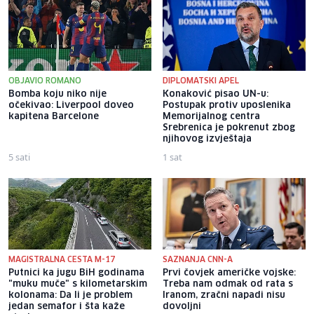
OBJAVIO ROMANO
DIPLOMATSKI APEL
Bomba koju niko nije
Konaković pisao UN-u:
očekivao: Liverpool doveo
Postupak protiv uposlenika
kapitena Barcelone
Memorijalnog centra
Srebrenica je pokrenut zbog
njihovog izvještaja
5 sati
1 sat
MAGISTRALNA CESTA M-17
SAZNANJA CNN-A
Putnici ka jugu BiH godinama
Prvi čovjek američke vojske:
"muku muče" s kilometarskim
Treba nam odmak od rata s
kolonama: Da li je problem
Iranom, zračni napadi nisu
jedan semafor i šta kaže
dovoljni