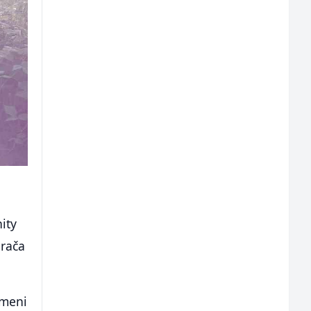
ity
irača
imeni