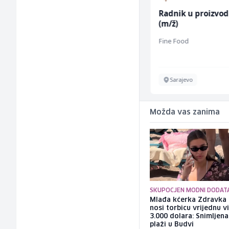
Kuhar za pripremu
Radnik u proizvod
brze hrane i
(m/ž)
jednostavnih jela (m/
Easy Bites
Fine Food
ž)
Sarajevo
Sarajevo
Možda vas zanima
SKUPOCJEN MODNI DODAT
Mlađa kćerka Zdravka 
nosi torbicu vrijednu v
3.000 dolara: Snimljena
plaži u Budvi