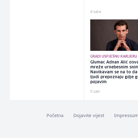
4 sata
GRADI USPJEŠNU KARIJERU
Glumac Adnan Alić osv
mreže urnebesnim sni
Navikavam se na to d
ljudi prepoznaju gdje 
pojavim
5 sati
Dojavite vijest
Impressu
Početna