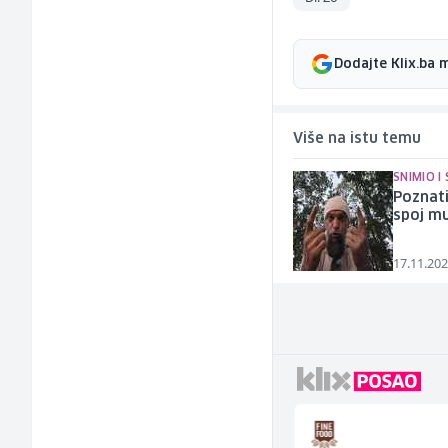
Dodajte Klix.ba 
Više na istu temu
SNIMIO I
Poznati
spoj mu
17.11.202