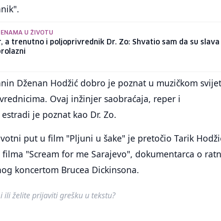
nik".
JENAMA U ŽIVOTU
, a trenutno i poljoprivrednik Dr. Zo: Shvatio sam da su slava 
rolazni
anin Dženan Hodžić dobro je poznat u muzičkom svijet
vrednicima. Ovaj inžinjer saobraćaja, reper i
estradi je poznat kao Dr. Zo.
votni put u film "Pljuni u šake" je pretočio Tarik Hodži
 filma "Scream for me Sarajevo", dokumentarca o ra
anog koncertom Brucea Dickinsona.
ili želite prijaviti grešku u tekstu?