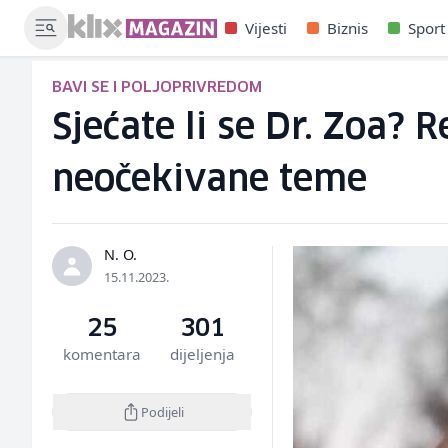
Vijesti
Biznis
Sport
BAVI SE I POLJOPRIVREDOM
Sjećate li se Dr. Zoa? 
neočekivane teme
N. O.
15.11.2023.
25
301
komentara
dijeljenja
Podijeli