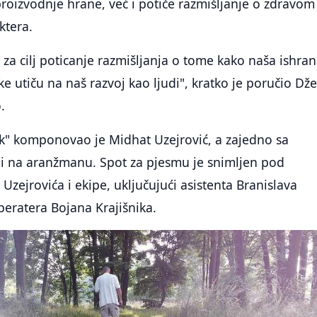
proizvodnje hrane, već i potiče razmišljanje o zdravom
ktera.
 za cilj poticanje razmišljanja o tome kako naša ishran
 utiču na naš razvoj kao ljudi", kratko je poručio Dž
.
k" komponovao je Midhat Uzejrović, a zajedno sa
 i na aranžmanu. Spot za pjesmu je snimljen pod
zejrovića i ekipe, uključujući asistenta Branislava
peratera Bojana Krajišnika.