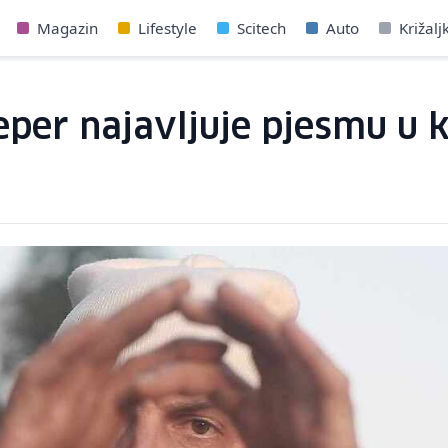
Magazin
Lifestyle
Scitech
Auto
Križalj
Reper najavljuje pjesmu u ko