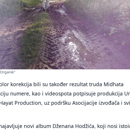
"Organik"
olor korekcija bili su također rezultat truda Midhata
ciju numere, kao i videospota potpisuje produkcija Un
 Hayat Production, uz podršku Asocijacije izvođača i sv
ajavljuje novi album Dženana Hodžića, koji nosi isto