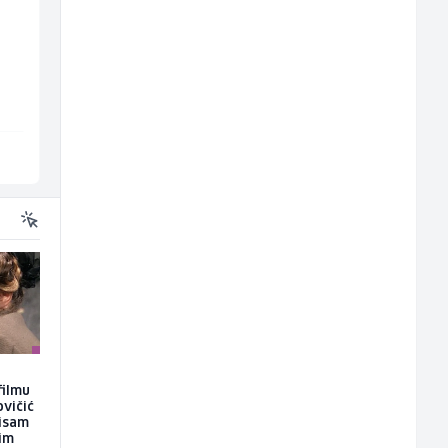
Hostesa (ž)
Građevinski inženjer
(m/ž)
Bosnian House Restaurant
MC-Stella
Inostranstvo
Velika Kladuša
filmu
ovičić
nisam
kim