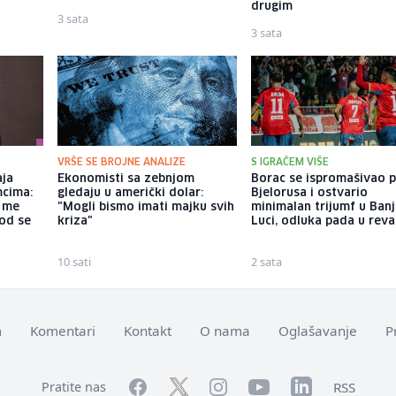
drugim
3 sata
3 sata
VRŠE SE BROJNE ANALIZE
S IGRAČEM VIŠE
aja
Ekonomisti sa zebnjom
Borac se ispromašivao p
mcima:
gledaju u američki dolar:
Bjelorusa i ostvario
a me
"Mogli bismo imati majku svih
minimalan trijumf u Banj
god se
kriza"
Luci, odluka pada u rev
10 sati
2 sata
m
Komentari
Kontakt
O nama
Oglašavanje
P
Facebook
YouTube
LinkedIn
Twitter
Instagram
RSS
Pratite nas