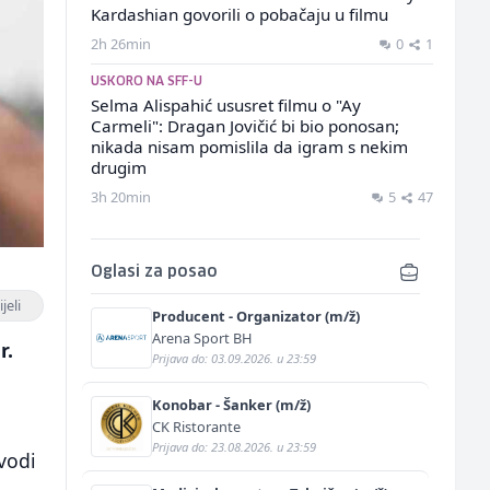
Kardashian govorili o pobačaju u filmu
2h 26min
0
1
USKORO NA SFF-U
Selma Alispahić ususret filmu o "Ay
Carmeli": Dragan Jovičić bi bio ponosan;
nikada nisam pomislila da igram s nekim
drugim
3h 20min
5
47
Oglasi za posao
jeli
Producent - Organizator (m/ž)
Arena Sport BH
r.
Prijava do: 03.09.2026. u 23:59
Konobar - Šanker (m/ž)
CK Ristorante
Prijava do: 23.08.2026. u 23:59
vodi