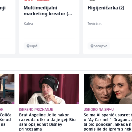
nji
Multimedijalni
Higijeničarka (ž)
marketing kreator (m/
ž)
Kalea
Invictus
Ilijaš
Sarajevo
AK
ISKRENO PRIZNANJE
USKORO NA SFF-U
Čolića
Brat Angeline Jolie nakon
Selma Alispahić ususret 
iše od
razvoda otkrio da je gej: Bio
o "Ay Carmeli": Dragan J
 na
sam opsjednut Disney
bi bio ponosan; nikada 
princezama
pomislila da igram s ne