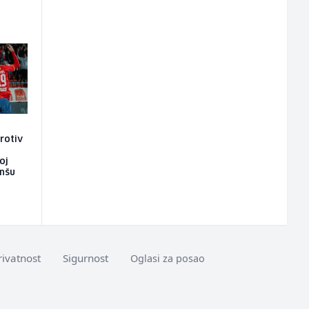
rotiv
oj
anšu
rivatnost
Sigurnost
Oglasi za posao