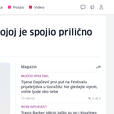
ka
Posao
Video
joj je spojio prilično
Magazin
MUZIČKI SPEKTAKL
Tijana Dapčević prvi put na Festivalu
prijateljstva u Goraždu: Ne gledajte vijesti,
volite ljude oko sebe
1h 46min
3
6
NOVA ISPOVIJEST
Travis Barker otkrio zašto su on i Kourtney