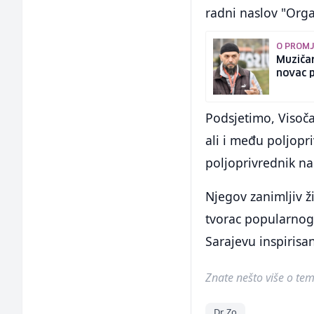
radni naslov "Orga
O PROM
Muzičar
novac p
Podsjetimo, Visoč
ali i među poljopri
poljoprivrednik na 
Njegov zanimljiv ži
tvorac popularnog
Sarajevu inspiris
Znate nešto više o temi 
Dr. Zo