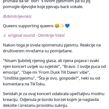
priznala da se "bori" s ovom pjesmom pa su joj
pomogle djevojke koje pjevaju back vokale.
@dimitrijevokic
Queens supporting queens 😂✨💙
♬ original sound - Dimitrije Vokić
Nakon toga je izvela spomenutu pjesmu. Reakcije na
društvenim mrežama su pomiješane.
"Nisam ljubitelj njenog glasa, ali njena pojava i svaki
njen koncert uvijek su svjetski", "Bravo. I ovdje puca od
emocija", "Daje mi 'From Dusk Till Dawn' vibe",
"Uništila pjesmu", "Šta je ovo, gospode?", neki su od
komentara na TikToku.
Senidah je za ovaj koncert odabrala upečtaljivu modnu
kreaciju. Odjenula je bordo korzet kojim je naglasila
dekolte i izrezanu providnu suknju.