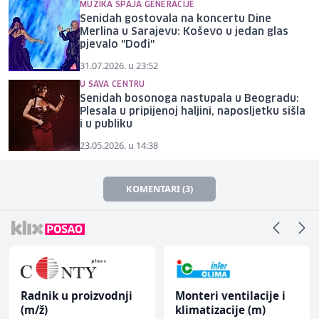
MUZIKA SPAJA GENERACIJE
Senidah gostovala na koncertu Dine
Merlina u Sarajevu: Koševo u jedan glas
pjevalo "Dođi"
31.07.2026. u 23:52
U SAVA CENTRU
Senidah bosonoga nastupala u Beogradu:
Plesala u pripijenoj haljini, naposljetku sišla
i u publiku
23.05.2026. u 14:38
KOMENTARI (3)
Radnik u proizvodnji
Monteri ventilacije i
(m/ž)
klimatizacije (m)