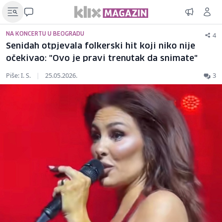
4
NA KONCERTU U BEOGRADU
Senidah otpjevala folkerski hit koji niko nije
očekivao: "Ovo je pravi trenutak da snimate"
Piše: I. S.
|
25.05.2026.
3