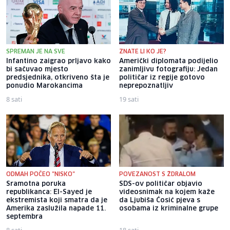
SPREMAN JE NA SVE
ZNATE LI KO JE?
Infantino zaigrao prljavo kako
Američki diplomata podijelio
bi sačuvao mjesto
zanimljivu fotografiju: Jedan
predsjednika, otkriveno šta je
političar iz regije gotovo
ponudio Marokancima
neprepoznatljiv
8 sati
19 sati
ODMAH POČEO "NISKO"
POVEZANOST S ŽDRALOM
Sramotna poruka
SDS-ov političar objavio
republikanca: El-Sayed je
videosnimak na kojem kaže
ekstremista koji smatra da je
da Ljubiša Ćosić pjeva s
Amerika zaslužila napade 11.
osobama iz kriminalne grupe
septembra
8 sati
18 sati