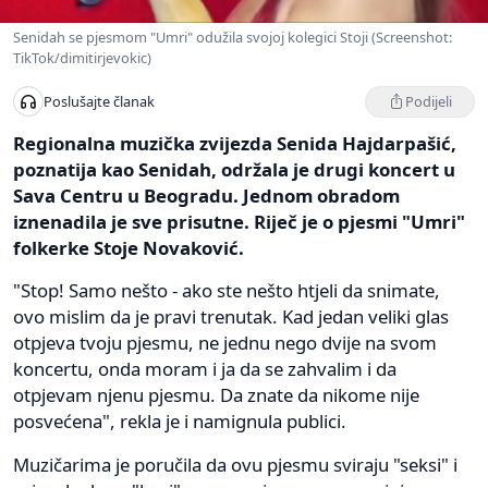
Senidah se pjesmom "Umri" odužila svojoj kolegici Stoji (Screenshot:
TikTok/dimitirjevokic)
Podijeli
Poslušajte članak
Regionalna muzička zvijezda Senida Hajdarpašić,
poznatija kao Senidah, održala je drugi koncert u
Sava Centru u Beogradu. Jednom obradom
iznenadila je sve prisutne. Riječ je o pjesmi "Umri"
folkerke Stoje Novaković.
"Stop! Samo nešto - ako ste nešto htjeli da snimate,
ovo mislim da je pravi trenutak. Kad jedan veliki glas
otpjeva tvoju pjesmu, ne jednu nego dvije na svom
koncertu, onda moram i ja da se zahvalim i da
otpjevam njenu pjesmu. Da znate da nikome nije
posvećena", rekla je i namignula publici.
Muzičarima je poručila da ovu pjesmu sviraju "seksi" i