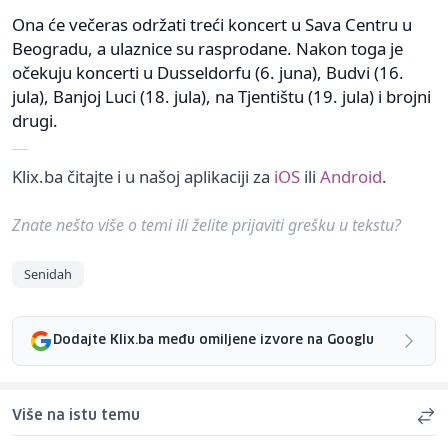
Ona će večeras održati treći koncert u Sava Centru u
Beogradu, a ulaznice su rasprodane. Nakon toga je
očekuju koncerti u Dusseldorfu (6. juna), Budvi (16.
jula), Banjoj Luci (18. jula), na Tjentištu (19. jula) i brojni
drugi.
Klix.ba čitajte i u našoj aplikaciji za
iOS
ili
Android
.
Znate nešto više o temi ili želite prijaviti grešku u tekstu?
Senidah
Dodajte Klix.ba među omiljene izvore na Googlu
Više na istu temu