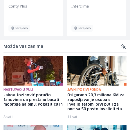
Conty Plus
Interclima
Sarajevo
Sarajevo
Možda vas zanima
NASTUPAO U PULI
JAVNI POZIVI FONDA
Jakov Jozinović poručio
Osigurano 20,3 miliona KM za
fanovima da prestanu bacati
zapošljavanje osoba s
mobitele na binu: Pogazit ću ih
invaliditetom, prvi put i za
one sa 50 posto invaliditeta
8 sati
11 sati