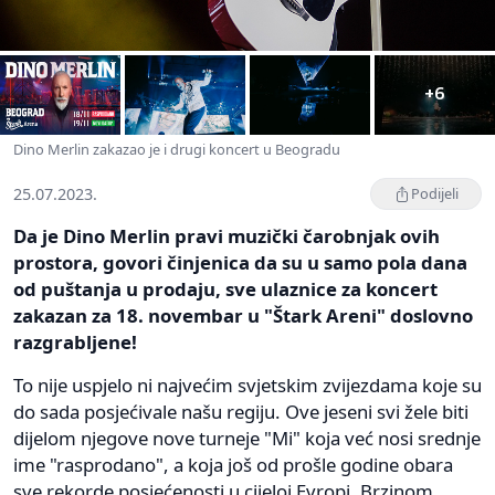
+6
Dino Merlin zakazao je i drugi koncert u Beogradu
25.07.2023.
Podijeli
Da je Dino Merlin pravi muzički čarobnjak ovih
prostora, govori činjenica da su u samo pola dana
od puštanja u prodaju, sve ulaznice za koncert
zakazan za 18. novembar u "Štark Areni" doslovno
razgrabljene!
To nije uspjelo ni najvećim svjetskim zvijezdama koje su
do sada posjećivale našu regiju. Ove jeseni svi žele biti
dijelom njegove nove turneje "Mi" koja već nosi srednje
ime "rasprodano", a koja još od prošle godine obara
sve rekorde posjećenosti u cijeloj Evropi. Brzinom