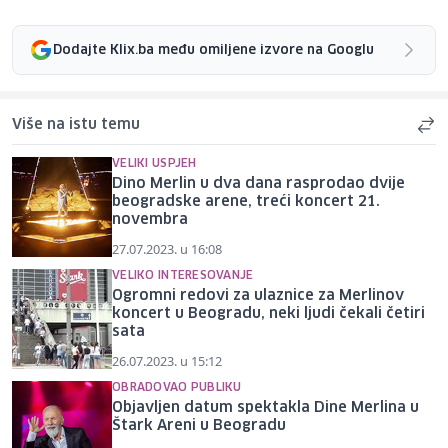
Dodajte Klix.ba među omiljene izvore na Googlu
Više na istu temu
VELIKI USPJEH
Dino Merlin u dva dana rasprodao dvije
beogradske arene, treći koncert 21.
novembra
27.07.2023. u 16:08
VELIKO INTERESOVANJE
Ogromni redovi za ulaznice za Merlinov
koncert u Beogradu, neki ljudi čekali četiri
sata
26.07.2023. u 15:12
OBRADOVAO PUBLIKU
Objavljen datum spektakla Dine Merlina u
Štark Areni u Beogradu