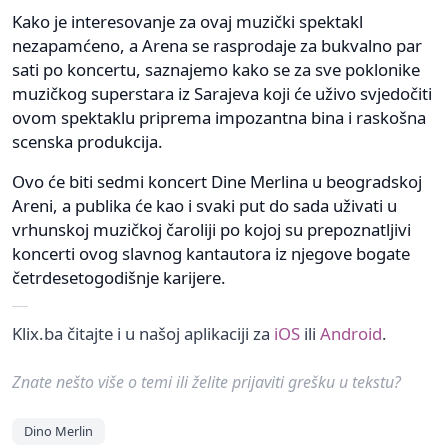
Kako je interesovanje za ovaj muzički spektakl
nezapamćeno, a Arena se rasprodaje za bukvalno par
sati po koncertu, saznajemo kako se za sve poklonike
muzičkog superstara iz Sarajeva koji će uživo svjedočiti
ovom spektaklu priprema impozantna bina i raskošna
scenska produkcija.
Ovo će biti sedmi koncert Dine Merlina u beogradskoj
Areni, a publika će kao i svaki put do sada uživati u
vrhunskoj muzičkoj čaroliji po kojoj su prepoznatljivi
koncerti ovog slavnog kantautora iz njegove bogate
četrdesetogodišnje karijere.
Klix.ba čitajte i u našoj aplikaciji za
iOS
ili
Android
.
Znate nešto više o temi ili želite prijaviti grešku u tekstu?
Dino Merlin