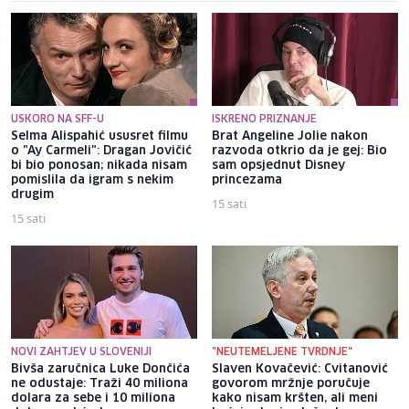
USKORO NA SFF-U
ISKRENO PRIZNANJE
Selma Alispahić ususret filmu
Brat Angeline Jolie nakon
o "Ay Carmeli": Dragan Jovičić
razvoda otkrio da je gej: Bio
bi bio ponosan; nikada nisam
sam opsjednut Disney
pomislila da igram s nekim
princezama
drugim
15 sati
15 sati
NOVI ZAHTJEV U SLOVENIJI
"NEUTEMELJENE TVRDNJE"
Bivša zaručnica Luke Dončića
Slaven Kovačević: Cvitanović
ne odustaje: Traži 40 miliona
govorom mržnje poručuje
dolara za sebe i 10 miliona
kako nisam kršten, ali meni