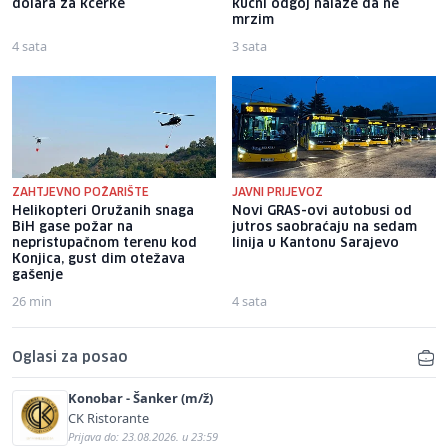
dolara za kćerke
kućni odgoj nalaže da ne
mrzim
4 sata
3 sata
ZAHTJEVNO POŽARIŠTE
JAVNI PRIJEVOZ
Helikopteri Oružanih snaga
Novi GRAS-ovi autobusi od
BiH gase požar na
jutros saobraćaju na sedam
nepristupačnom terenu kod
linija u Kantonu Sarajevo
Konjica, gust dim otežava
gašenje
26 min
4 sata
Oglasi za posao
Konobar - Šanker (m/ž)
CK Ristorante
Prijava do: 23.08.2026. u 23:59