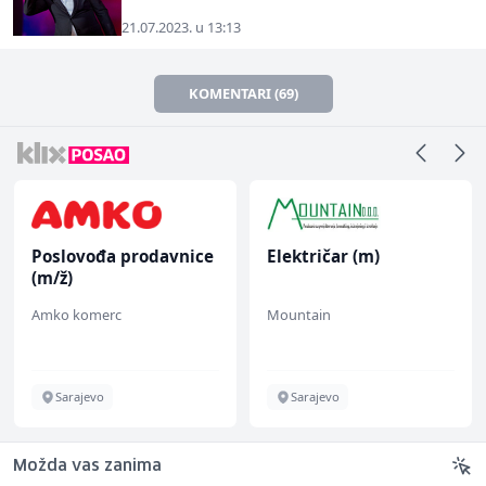
21.07.2023. u 13:13
KOMENTARI (69)
Električar (m)
Trgovac - Magacioner
(m/ž)
Mountain
Amko komerc
Sarajevo
Fojnica
Možda vas zanima