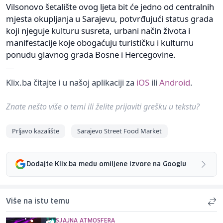
Vilsonovo šetalište ovog ljeta bit će jedno od centralnih
mjesta okupljanja u Sarajevu, potvrđujući status grada
koji njeguje kulturu susreta, urbani način života i
manifestacije koje obogaćuju turističku i kulturnu
ponudu glavnog grada Bosne i Hercegovine.
Klix.ba čitajte i u našoj aplikaciji za
iOS
ili
Android
.
Znate nešto više o temi ili želite prijaviti grešku u tekstu?
Prljavo kazalište
Sarajevo Street Food Market
Dodajte Klix.ba među omiljene izvore na Googlu
Više na istu temu
SJAJNA ATMOSFERA