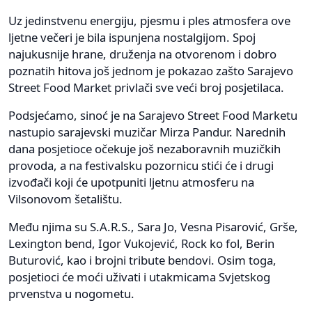
Uz jedinstvenu energiju, pjesmu i ples atmosfera ove
ljetne večeri je bila ispunjena nostalgijom. Spoj
najukusnije hrane, druženja na otvorenom i dobro
poznatih hitova još jednom je pokazao zašto Sarajevo
Street Food Market privlači sve veći broj posjetilaca.
Podsjećamo, sinoć je na Sarajevo Street Food Marketu
nastupio sarajevski muzičar Mirza Pandur. Narednih
dana posjetioce očekuje još nezaboravnih muzičkih
provoda, a na festivalsku pozornicu stići će i drugi
izvođači koji će upotpuniti ljetnu atmosferu na
Vilsonovom šetalištu.
Među njima su S.A.R.S., Sara Jo, Vesna Pisarović, Grše,
Lexington bend, Igor Vukojević, Rock ko fol, Berin
Buturović, kao i brojni tribute bendovi. Osim toga,
posjetioci će moći uživati i utakmicama Svjetskog
prvenstva u nogometu.