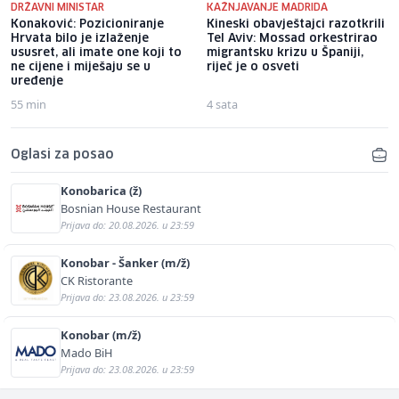
DRŽAVNI MINISTAR
KAŽNJAVANJE MADRIDA
Konaković: Pozicioniranje
Kineski obavještajci razotkrili
Hrvata bilo je izlaženje
Tel Aviv: Mossad orkestrirao
ususret, ali imate one koji to
migrantsku krizu u Španiji,
ne cijene i miješaju se u
riječ je o osveti
uređenje
55 min
4 sata
Oglasi za posao
Konobarica (ž)
Bosnian House Restaurant
Prijava do: 20.08.2026. u 23:59
Konobar - Šanker (m/ž)
CK Ristorante
Prijava do: 23.08.2026. u 23:59
Konobar (m/ž)
Mado BiH
Prijava do: 23.08.2026. u 23:59