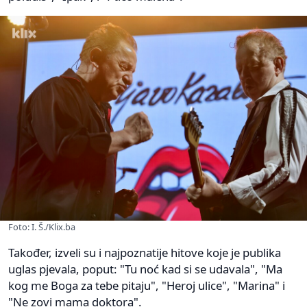
Foto: I. Š./Klix.ba
Također, izveli su i najpoznatije hitove koje je publika
uglas pjevala, poput: "Tu noć kad si se udavala", "Ma
kog me Boga za tebe pitaju", "Heroj ulice", "Marina" i
"Ne zovi mama doktora".