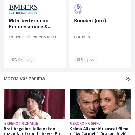
Mitarbeiter:in im
Konobar (m/ž)
Kundenservice &
Support (m/w/d)
Embers Call Center & Marketing
Borbono
Više lokacija
Sarajevo
Možda vas zanima
ISKRENO PRIZNANJE
USKORO NA SFF-U
Brat Angeline Jolie nakon
Selma Alispahić ususret filmu
razvoda otkrio da je gej: Bio
o "Ay Carmeli": Dragan Jovičić