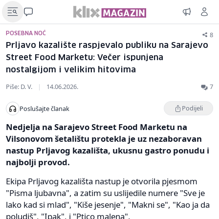
8
POSEBNA NOĆ
Prljavo kazalište raspjevalo publiku na Sarajevo
Street Food Marketu: Večer ispunjena
nostalgijom i velikim hitovima
Piše: D. V.
|
14.06.2026.
7
Podijeli
Poslušajte članak
Nedjelja na Sarajevo Street Food Marketu na
Vilsonovom šetalištu protekla je uz nezaboravan
nastup Prljavog kazališta, ukusnu gastro ponudu i
najbolji provod.
Ekipa Prljavog kazališta nastup je otvorila pjesmom
"Pisma ljubavna", a zatim su uslijedile numere "Sve je
lako kad si mlad", "Kiše jesenje", "Makni se", "Kao ja da
poludiš", "Ipak", i "Ptico malena".