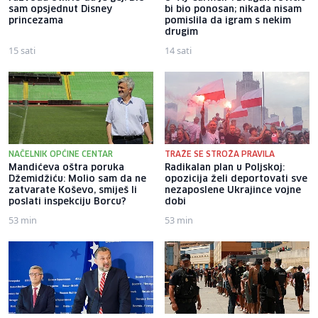
sam opsjednut Disney
bi bio ponosan; nikada nisam
princezama
pomislila da igram s nekim
drugim
15 sati
14 sati
NAČELNIK OPĆINE CENTAR
TRAŽE SE STROŽA PRAVILA
Mandićeva oštra poruka
Radikalan plan u Poljskoj:
Džemidžiću: Molio sam da ne
opozicija želi deportovati sve
zatvarate Koševo, smiješ li
nezaposlene Ukrajince vojne
poslati inspekciju Borcu?
dobi
53 min
53 min