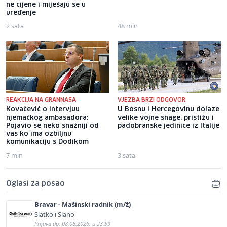
ne cijene i miješaju se u
uređenje
2 sata
48 min
REAKCIJA NA GRANNASA
VJEŽBA BRZI ODGOVOR
Kovačević o intervjuu
U Bosnu i Hercegovinu dolaze
njemačkog ambasadora:
velike vojne snage, pristižu i
Pojavio se neko snažniji od
padobranske jedinice iz Italije
vas ko ima ozbiljnu
komunikaciju s Dodikom
7 min
3 sata
Oglasi za posao
Bravar - Mašinski radnik (m/ž)
Slatko i Slano
Prijava do: 08.08.2026. u 23:59