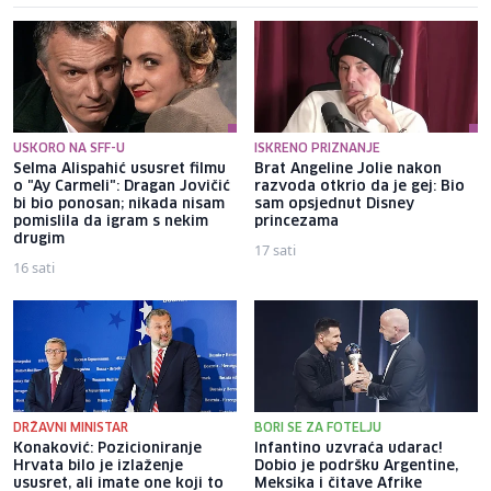
USKORO NA SFF-U
ISKRENO PRIZNANJE
Selma Alispahić ususret filmu
Brat Angeline Jolie nakon
o "Ay Carmeli": Dragan Jovičić
razvoda otkrio da je gej: Bio
bi bio ponosan; nikada nisam
sam opsjednut Disney
pomislila da igram s nekim
princezama
drugim
17 sati
16 sati
DRŽAVNI MINISTAR
BORI SE ZA FOTELJU
Konaković: Pozicioniranje
Infantino uzvraća udarac!
Hrvata bilo je izlaženje
Dobio je podršku Argentine,
ususret, ali imate one koji to
Meksika i čitave Afrike