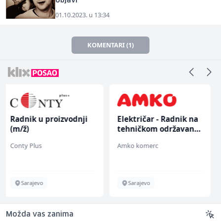
objavi
01.10.2023. u 13:34
KOMENTARI (1)
Električar - Radnik na
Konobar - Barmen (m/
tehničkom održavanju
ž)
(m/ž)
Amko komerc
Hotel Nomad
Sarajevo
Sarajevo
Možda vas zanima