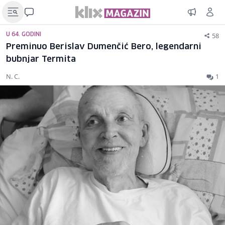
58
U 64. GODINI
Preminuo Berislav Dumenčić Bero, legendarni
bubnjar Termita
N. C.
1