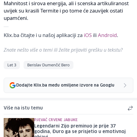
Mahnitost i sirova energija, ali i scenska artikuliranost
uvijek su krasili Termite i po tome će zauvijek ostati
upamćeni.
Klix.ba čitajte i u našoj aplikaciji za
iOS
ili
Android
.
Znate nešto više o temi ili želite prijaviti grešku u tekstu?
Let 3
Berislav Dumenčić Bero
Dodajte Klix.ba među omiljene izvore na Googlu
Više na istu temu
PJEVAČ CRVENE JABUKE
Legendarni Zijo preminuo je prije 37
godina, Đuro ga se prisjetio u emotivnoj