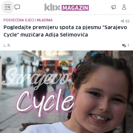
93
POSVEĆENA DJECI I MLADIMA
Pogledajte premijeru spota za pjesmu "Sarajevo
Cycle" muzičara Adija Selimovića
L. R.
1