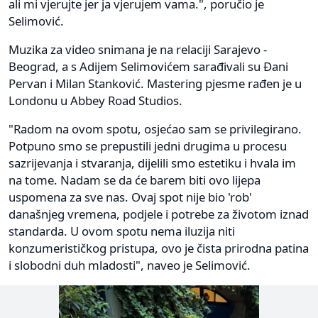
ali mi vjerujte jer ja vjerujem vama.", poručio je
Selimović.
Muzika za video snimana je na relaciji Sarajevo -
Beograd, a s Adijem Selimovićem sarađivali su Đani
Pervan i Milan Stanković. Mastering pjesme rađen je u
Londonu u Abbey Road Studios.
"Radom na ovom spotu, osjećao sam se privilegirano.
Potpuno smo se prepustili jedni drugima u procesu
sazrijevanja i stvaranja, dijelili smo estetiku i hvala im
na tome. Nadam se da će barem biti ovo lijepa
uspomena za sve nas. Ovaj spot nije bio 'rob'
današnjeg vremena, podjele i potrebe za životom iznad
standarda. U ovom spotu nema iluzija niti
konzumerističkog pristupa, ovo je čista prirodna patina
i slobodni duh mladosti", naveo je Selimović.