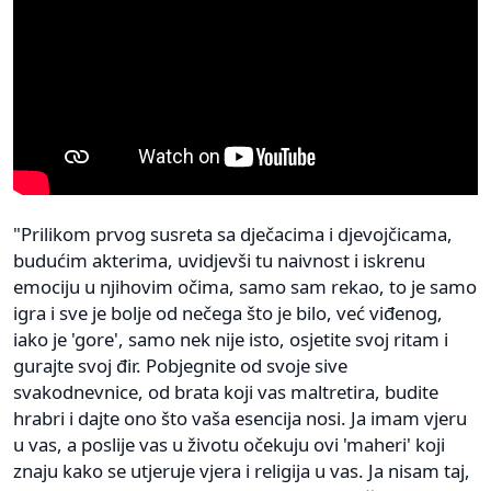
"Prilikom prvog susreta sa dječacima i djevojčicama,
budućim akterima, uvidjevši tu naivnost i iskrenu
emociju u njihovim očima, samo sam rekao, to je samo
igra i sve je bolje od nečega što je bilo, već viđenog,
iako je 'gore', samo nek nije isto, osjetite svoj ritam i
gurajte svoj đir. Pobjegnite od svoje sive
svakodnevnice, od brata koji vas maltretira, budite
hrabri i dajte ono što vaša esencija nosi. Ja imam vjeru
u vas, a poslije vas u životu očekuju ovi 'maheri' koji
znaju kako se utjeruje vjera i religija u vas. Ja nisam taj,