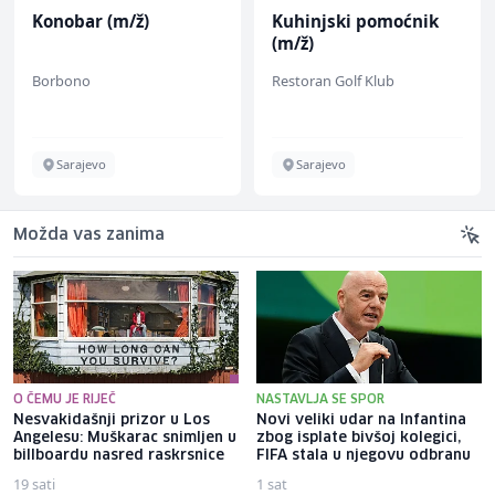
Kuhinjski pomoćnik
Home Office
(m/ž)
Kundenberater
(m/w/d) für ein
Restoran Golf Klub
TELUS Digital
renommiertes
Schuhunternehmen
Sarajevo
Sarajevo
Možda vas zanima
O ČEMU JE RIJEČ
NASTAVLJA SE SPOR
Nesvakidašnji prizor u Los
Novi veliki udar na Infantina
Angelesu: Muškarac snimljen u
zbog isplate bivšoj kolegici,
billboardu nasred raskrsnice
FIFA stala u njegovu odbranu
19 sati
1 sat