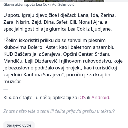
Glavni akteri spota Lea Cok i Adi Selimović
U spotu igraju djevojčice i dječaci: Lana, Ida, Zerina,
Zara, Nisrin, Zejd, Dina, Safet, Elli, Nora i Ajra, a
specijalni gost bila je glumica Lea Cok iz Ljubljane.
"Želim iskoristiti priliku da se zahvalim plesnim
klubovima Bolero i Aster, kao i baletnom ansamblu
KUD Baščarsija iz Sarajeva, Općini Centar, Srđanu
Mandiću, Lejli Dizdarević i njihovom rukovodstvu, koje
je bezuslovno podržalo ovaj projekt, kao i turističkoj
zajednici Kantona Sarajevo", poručio je za kraj bh.
muzičar.
Klix.ba čitajte i u našoj aplikaciji za
iOS
ili
Android
.
Znate nešto više o temi ili želite prijaviti grešku u tekstu?
Sarajevo Cycle