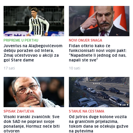
PRIPREME U PERTHU
NOVI OMJER SNAGA
Juventus na Alajbegovićevom
Fidan otkrio kako će
debiju poražen od Intera,
funkcionisati novi vojni pakt:
Zmaj učestvovao u akciji za
"Napadnete li jednog od nas,
gol Stare dame
napali ste sve"
17 sati
10 sati
SPISAK ZAHTJEVA
STANJE NA CESTAMA
Visoki iranski zvaničnik: Sve
Od jutros duge kolone vozila
dok SAD ne popravi svoje
na graničnim prijelazima,
ponašanje, Hormuz neće biti
tokom dana se očekuju gužve
otvoren
na putevima