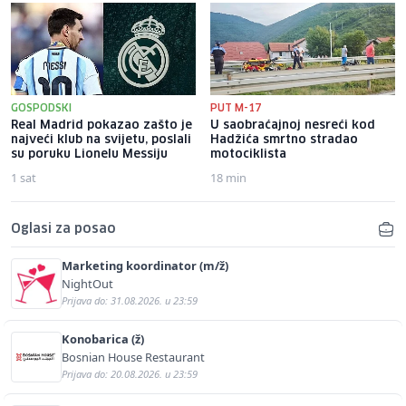
GOSPODSKI
PUT M-17
Real Madrid pokazao zašto je
U saobraćajnoj nesreći kod
najveći klub na svijetu, poslali
Hadžića smrtno stradao
su poruku Lionelu Messiju
motociklista
1 sat
18 min
Oglasi za posao
Marketing koordinator (m/ž)
NightOut
Prijava do: 31.08.2026. u 23:59
Konobarica (ž)
Bosnian House Restaurant
Prijava do: 20.08.2026. u 23:59