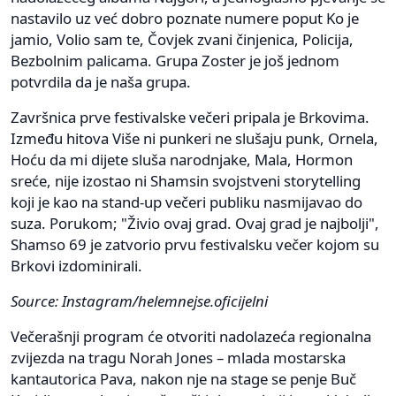
nastavilo uz već dobro poznate numere poput Ko je
jamio, Volio sam te, Čovjek zvani činjenica, Policija,
Bezbolnim palicama. Grupa Zoster je još jednom
potvrdila da je naša grupa.
Završnica prve festivalske večeri pripala je Brkovima.
Između hitova Više ni punkeri ne slušaju punk, Ornela,
Hoću da mi dijete sluša narodnjake, Mala, Hormon
sreće, nije izostao ni Shamsin svojstveni storytelling
koji je kao na stand-up večeri publiku nasmijavao do
suza. Porukom; "Živio ovaj grad. Ovaj grad je najbolji",
Shamso 69 je zatvorio prvu festivalsku večer kojom su
Brkovi izdominirali.
Source: Instagram/helemnejse.oficijelni
Večerašnji program će otvoriti nadolazeća regionalna
zvijezda na tragu Norah Jones – mlada mostarska
kantautorica Pava, nakon nje na stage se penje Buč