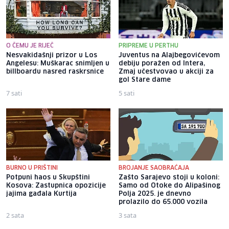
O ČEMU JE RIJEČ
PRIPREME U PERTHU
Nesvakidašnji prizor u Los
Juventus na Alajbegovićevom
Angelesu: Muškarac snimljen u
debiju poražen od Intera,
billboardu nasred raskrsnice
Zmaj učestvovao u akciji za
gol Stare dame
7 sati
5 sati
BURNO U PRIŠTINI
BROJANJE SAOBRAĆAJA
Potpuni haos u Skupštini
Zašto Sarajevo stoji u koloni:
Kosova: Zastupnica opozicije
Samo od Otoke do Alipašinog
jajima gađala Kurtija
Polja 2025. je dnevno
prolazilo do 65.000 vozila
2 sata
3 sata