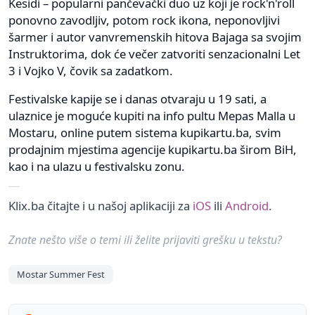
Kesidi – popularni pančevački duo uz koji je rock'n'roll
ponovno zavodljiv, potom rock ikona, neponovljivi
šarmer i autor vanvremenskih hitova Bajaga sa svojim
Instruktorima, dok će večer zatvoriti senzacionalni Let
3 i Vojko V, čovik sa zadatkom.
Festivalske kapije se i danas otvaraju u 19 sati, a
ulaznice je moguće kupiti na info pultu Mepas Malla u
Mostaru, online putem sistema kupikartu.ba, svim
prodajnim mjestima agencije kupikartu.ba širom BiH,
kao i na ulazu u festivalsku zonu.
Klix.ba čitajte i u našoj aplikaciji za
iOS
ili
Android
.
Znate nešto više o temi ili želite prijaviti grešku u tekstu?
Mostar Summer Fest