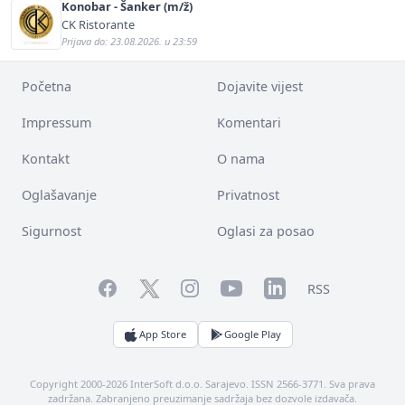
Konobar - Šanker (m/ž)
CK Ristorante
Prijava do: 23.08.2026. u 23:59
Početna
Dojavite vijest
Impressum
Komentari
Kontakt
O nama
Oglašavanje
Privatnost
Sigurnost
Oglasi za posao
Facebook
YouTube
LinkedIn
Twitter
Instagram
RSS
App Store
Google Play
Copyright 2000-2026 InterSoft d.o.o. Sarajevo. ISSN 2566-3771. Sva prava
zadržana. Zabranjeno preuzimanje sadržaja bez dozvole izdavača.