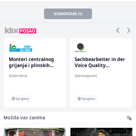
KOMENTARI (1)
Monteri centralnog
Sachbearbeiter in der
grijanja i plinskih
Voice Quality
instalacija (m)
Management (m/w)
Interclima
Servicepoint
Sarajevo
Sarajevo
Možda vas zanima