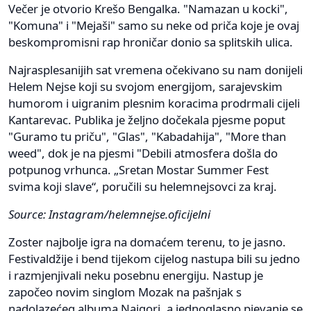
Večer je otvorio Krešo Bengalka. "Namazan u kocki",
"Komuna" i "Mejaši" samo su neke od priča koje je ovaj
beskompromisni rap hroničar donio sa splitskih ulica.
Najrasplesanijih sat vremena očekivano su nam donijeli
Helem Nejse koji su svojom energijom, sarajevskim
humorom i uigranim plesnim koracima prodrmali cijeli
Kantarevac. Publika je željno dočekala pjesme poput
"Guramo tu priču", "Glas", "Kabadahija", "More than
weed", dok je na pjesmi "Debili atmosfera došla do
potpunog vrhunca. „Sretan Mostar Summer Fest
svima koji slave“, poručili su helemnejsovci za kraj.
Source: Instagram/helemnejse.oficijelni
Zoster najbolje igra na domaćem terenu, to je jasno.
Festivaldžije i bend tijekom cijelog nastupa bili su jedno
i razmjenjivali neku posebnu energiju. Nastup je
započeo novim singlom Mozak na pašnjak s
nadolazećeg albuma Najgori, a jednoglasno pjevanje se