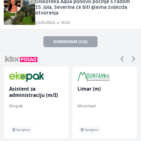
Diskoteka Aqua ponovo počinje s radom
15. jula, Severina će biti glavna zvijezda
otvorenja
23.05.2023. u 16:52
KOMENTARI (122)
Asistent za
Limar (m)
administraciju (m/ž)
Ekopak
Mountain
Sarajevo
Sarajevo