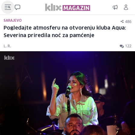
486
SARAJEVO
Pogledajte atmosferu na otvorenju kluba Aqua:
Severina priredila noć za pamćenje
L. R.
122