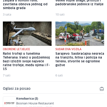
zasjala u novom ruhu,
velike vojne snage, pristižu i
završena obnova jednog od
padobranske jedinice iz Italije
simbola grada
3 sata
10 sati
OBORENE LETJELICE
SUDAR DVA VOZILA
Ratni trofeji u tunelima
Sarajevo: Saobraćajna nesreća
Teherana: Iranci u podzemnoj
na tranzitu, hitna i policija na
bazi izložili svoje najveće
terenu, stvorile se ogromne
ratne trofeje, među njima i F-
gužve
15
7 sati
6 sati
Oglasi za posao
Konobarica (ž)
Bosnian House Restaurant