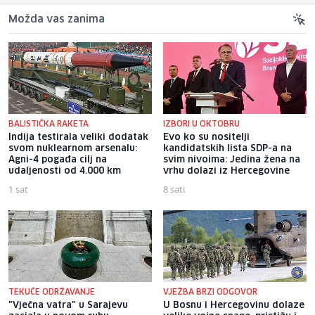
Možda vas zanima
BALISTIČKA RAKETA
IZBORI U OKTOBRU
Indija testirala veliki dodatak
Evo ko su nositelji
svom nuklearnom arsenalu:
kandidatskih lista SDP-a na
Agni-4 pogađa cilj na
svim nivoima: Jedina žena na
udaljenosti od 4.000 km
vrhu dolazi iz Hercegovine
1 sat
8 sati
TEKUĆE ODRŽAVANJE
VJEŽBA BRZI ODGOVOR
"Vječna vatra" u Sarajevu
U Bosnu i Hercegovinu dolaze