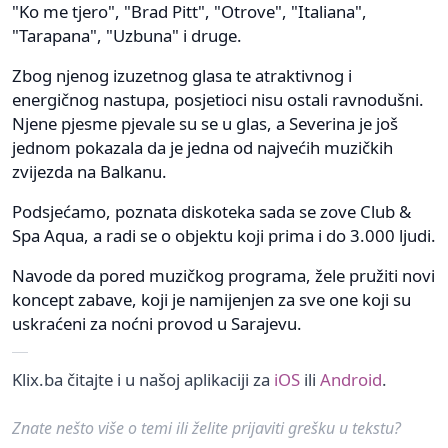
"Ko me tjero", "Brad Pitt", "Otrove", "Italiana",
"Tarapana", "Uzbuna" i druge.
Zbog njenog izuzetnog glasa te atraktivnog i
energičnog nastupa, posjetioci nisu ostali ravnodušni.
Njene pjesme pjevale su se u glas, a Severina je još
jednom pokazala da je jedna od najvećih muzičkih
zvijezda na Balkanu.
Podsjećamo, poznata diskoteka sada se zove Club &
Spa Aqua, a radi se o objektu koji prima i do 3.000 ljudi.
Navode da pored muzičkog programa, žele pružiti novi
koncept zabave, koji je namijenjen za sve one koji su
uskraćeni za noćni provod u Sarajevu.
Klix.ba čitajte i u našoj aplikaciji za
iOS
ili
Android
.
Znate nešto više o temi ili želite prijaviti grešku u tekstu?