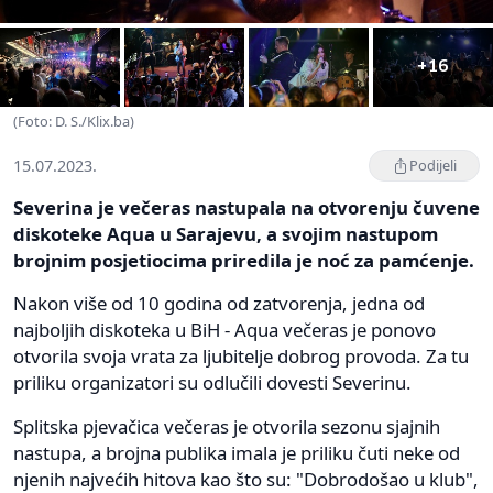
+16
(Foto: D. S./Klix.ba)
15.07.2023.
Podijeli
Severina je večeras nastupala na otvorenju čuvene
diskoteke Aqua u Sarajevu, a svojim nastupom
brojnim posjetiocima priredila je noć za pamćenje.
Nakon više od 10 godina od zatvorenja, jedna od
najboljih diskoteka u BiH - Aqua večeras je ponovo
otvorila svoja vrata za ljubitelje dobrog provoda. Za tu
priliku organizatori su odlučili dovesti Severinu.
Splitska pjevačica večeras je otvorila sezonu sjajnih
nastupa, a brojna publika imala je priliku čuti neke od
njenih najvećih hitova kao što su: "Dobrodošao u klub",