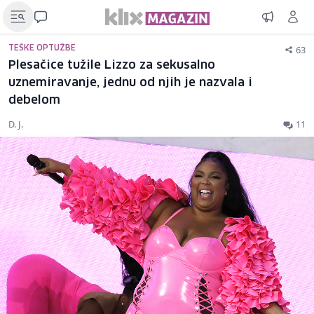
63
TEŠKE OPTUŽBE
Plesačice tužile Lizzo za sekusalno
uznemiravanje, jednu od njih je nazvala i
debelom
D. J.
11