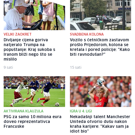
VELIKI ZAOKRET
SVADBENA KOLONA
Divljanje cijena goriva
Vozilo s četničkom zastavom
natjeralo Trumpa na
prošlo Prijedorom, kolona se
popuštanje: Kraj sukoba s
kretala i pored policije: "Kako
Iranom bliži nego što se
biti ravnodušan?"
mislilo
9 sati
15 sati
AKTIVIRANA KLAUZULA
IGRA U 4. LIGI
PSG za samo 10 miliona eura
Nekadašnji talent Manchester
doveo reprezentativca
Uniteda otvorio dušu nakon
Francuske
kraha karijere: "Kakav sam ja
idiot bio"