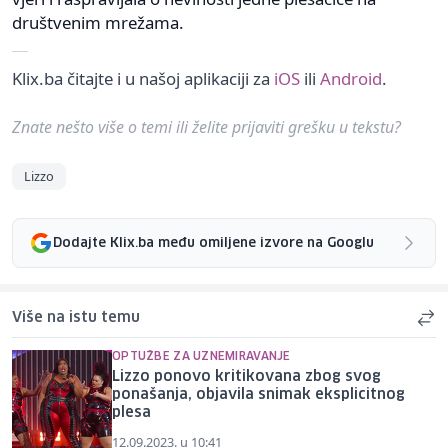
društvenim mrežama.
Klix.ba čitajte i u našoj aplikaciji za
iOS
ili
Android
.
Znate nešto više o temi ili želite prijaviti grešku u tekstu?
Lizzo
Dodajte Klix.ba među omiljene izvore na Googlu
Više na istu temu
OPTUŽBE ZA UZNEMIRAVANJE
Lizzo ponovo kritikovana zbog svog
ponašanja, objavila snimak eksplicitnog
plesa
12.09.2023. u 10:41