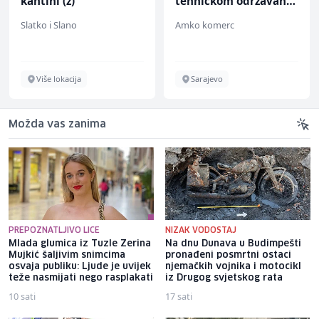
kantini (ž)
tehničkom održavanju
(m/ž)
Slatko i Slano
Amko komerc
Više lokacija
Sarajevo
Možda vas zanima
PREPOZNATLJIVO LICE
NIZAK VODOSTAJ
Mlada glumica iz Tuzle Zerina
Na dnu Dunava u Budimpešti
Mujkić šaljivim snimcima
pronađeni posmrtni ostaci
osvaja publiku: Ljude je uvijek
njemačkih vojnika i motocikl
teže nasmijati nego rasplakati
iz Drugog svjetskog rata
10 sati
17 sati