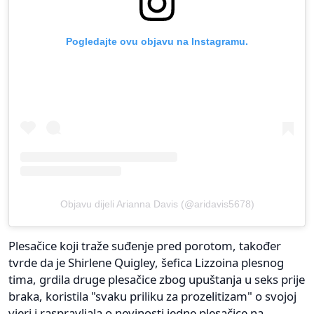
Pogledajte ovu objavu na Instagramu.
Objavu dijeli Arianna Davis (@aridavis5678)
Plesačice koji traže suđenje pred porotom, također
tvrde da je Shirlene Quigley, šefica Lizzoina plesnog
tima, grdila druge plesačice zbog upuštanja u seks prije
braka, koristila "svaku priliku za prozelitizam" o svojoj
vjeri i raspravljala o nevinosti jedne plesačice na