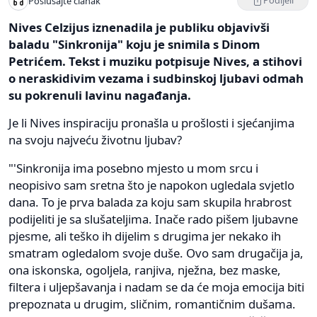
Podijeli
Poslušajte članak
Nives Celzijus iznenadila je publiku objavivši
baladu "Sinkronija" koju je snimila s Dinom
Petrićem. Tekst i muziku potpisuje Nives, a stihovi
o neraskidivim vezama i sudbinskoj ljubavi odmah
su pokrenuli lavinu nagađanja.
Je li Nives inspiraciju pronašla u prošlosti i sjećanjima
na svoju najveću životnu ljubav?
"'Sinkronija ima posebno mjesto u mom srcu i
neopisivo sam sretna što je napokon ugledala svjetlo
dana. To je prva balada za koju sam skupila hrabrost
podijeliti je sa slušateljima. Inače rado pišem ljubavne
pjesme, ali teško ih dijelim s drugima jer nekako ih
smatram ogledalom svoje duše. Ovo sam drugačija ja,
ona iskonska, ogoljela, ranjiva, nježna, bez maske,
filtera i uljepšavanja i nadam se da će moja emocija biti
prepoznata u drugim, sličnim, romantičnim dušama.