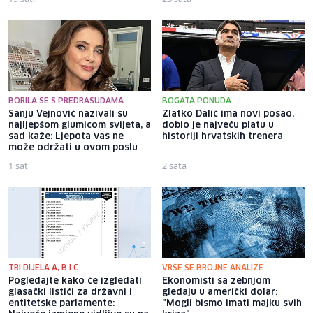
BORILA SE S PREDRASUDAMA
BOGATA PONUDA
Sanju Vejnović nazivali su
Zlatko Dalić ima novi posao,
najljepšom glumicom svijeta, a
dobio je najveću platu u
sad kaže: Ljepota vas ne
historiji hrvatskih trenera
može održati u ovom poslu
1 sat
2 sata
TRI DIJELA A, B I C
VRŠE SE BROJNE ANALIZE
Pogledajte kako će izgledati
Ekonomisti sa zebnjom
glasački listići za državni i
gledaju u američki dolar:
entitetske parlamente:
"Mogli bismo imati majku svih