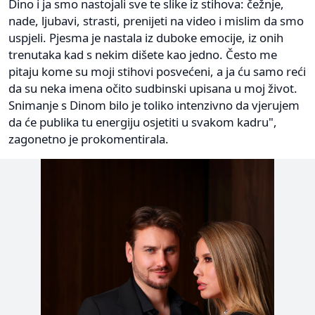
Dino i ja smo nastojali sve te slike iz stihova: čežnje,
nade, ljubavi, strasti, prenijeti na video i mislim da smo
uspjeli. Pjesma je nastala iz duboke emocije, iz onih
trenutaka kad s nekim dišete kao jedno. Često me
pitaju kome su moji stihovi posvećeni, a ja ću samo reći
da su neka imena očito sudbinski upisana u moj život.
Snimanje s Dinom bilo je toliko intenzivno da vjerujem
da će publika tu energiju osjetiti u svakom kadru",
zagonetno je prokomentirala.