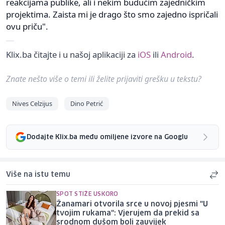
reakcijama publike, ali i nekim budućim zajedničkim
projektima. Zaista mi je drago što smo zajedno ispričali
ovu priču".
Klix.ba čitajte i u našoj aplikaciji za
iOS
ili
Android
.
Znate nešto više o temi ili želite prijaviti grešku u tekstu?
Nives Celzijus
Dino Petrić
Dodajte Klix.ba među omiljene izvore na Googlu
Više na istu temu
SPOT STIŽE USKORO
Žanamari otvorila srce u novoj pjesmi "U
tvojim rukama": Vjerujem da prekid sa
srodnom dušom boli zauvijek