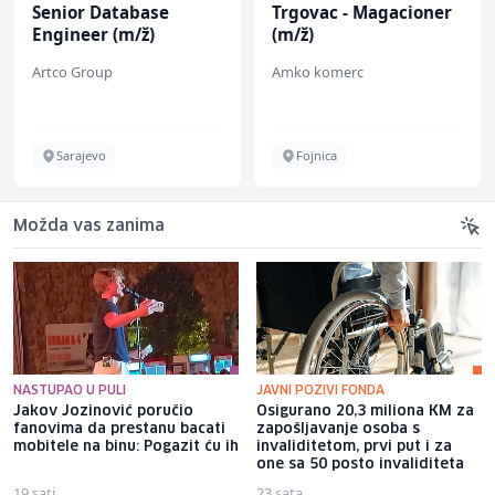
Senior Database
Trgovac - Magacioner
Engineer (m/ž)
(m/ž)
Artco Group
Amko komerc
Sarajevo
Fojnica
Možda vas zanima
NASTUPAO U PULI
JAVNI POZIVI FONDA
Jakov Jozinović poručio
Osigurano 20,3 miliona KM za
fanovima da prestanu bacati
zapošljavanje osoba s
mobitele na binu: Pogazit ću ih
invaliditetom, prvi put i za
one sa 50 posto invaliditeta
19 sati
23 sata