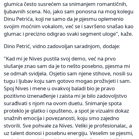
glumica često susrećem sa snimanjem romantičnih,
ljubavnih scena. No, jako sam ponosna na mog kolegu
Dinu Petrića, koji ne samo da je pjesmu oplemenio
svojim moćnim vokalom, već se i savršeno snašao kao
glumac i precizno odigrao svaki segment uloge", kaže.
Dino Petrić, vidno zadovoljan saradnjom, dodaje:
"Kad mi je Nives pustila svoj demo, već na prvo
slušanje znao sam da je to nešto posebno, pjesma mi
se odmah svidjela. Osjetio sam njene stihove, nosili su
tugu i ljubav koju sam gotovo mogao proživjeti i sam.
Spoj Nives i mene u ovakvoj baladi bio je pravo
pozitivno iznenađenje i zaista mi je bilo zadovoljstvo
surađivati s njom na ovom duetu. Snimanje spota
proteklo je glatko i opušteno, a spot je vizualni dokaz
snažnih emocija i povezanosti, koju smo zajedno
stvorili. Sve pohvale za Nives. Veliki je profesionalac, a
uz talent donosi i posebnu energiju. Veselim se pjesmi,