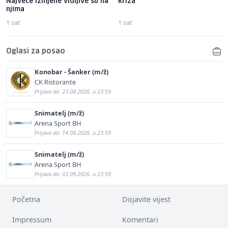
Najveće izmjene vidljive su na
kriza"
njima
1 sat
1 sat
Oglasi za posao
Konobar - Šanker (m/ž)
CK Ristorante
Prijava do: 23.08.2026. u 23:59
Snimatelj (m/ž)
Arena Sport BH
Prijava do: 14.08.2026. u 23:59
Snimatelj (m/ž)
Arena Sport BH
Prijava do: 03.09.2026. u 23:59
Početna
Dojavite vijest
Impressum
Komentari