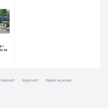
a i
le se
rivatnost
Sigurnost
Oglasi za posao