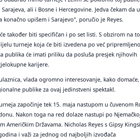
 Sarajeva, ali i Bosne i Hercegovine. Jedva čekam da 
ja konačno upišem i Sarajevo", poručio je Reyes.
će također biti specifičan i po set listi. S obzirom na t
ijelu turneje koja će biti izvedena po već pripremlje
 publika će imati priliku da posluša presjek njihovih
cjelokupne karijere.
 ulaznica, vlada ogromno interesovanje, kako domaće,
onalne publike za ovaj jedinstveni spektakl.
turneja započinje tek 15. maja nastupom u čuvenom R
ndonu. Nakon toga na red dolaze nastupi po Njemačko
enim Američkim Državama. Nicholas Reyes s Gipsy King
odina i važi za jednog od najboljih izvođača