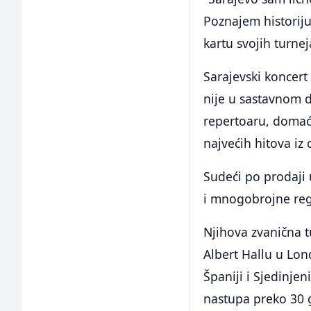
Poznajem historiju
kartu svojih turne
Sarajevski koncert 
nije u sastavnom d
repertoaru, domaća
najvećih hitova iz 
Sudeći po prodaji
i mnogobrojne regi
Njihova zvanična 
Albert Hallu u Lo
Španiji i Sjedinj
nastupa preko 30 g