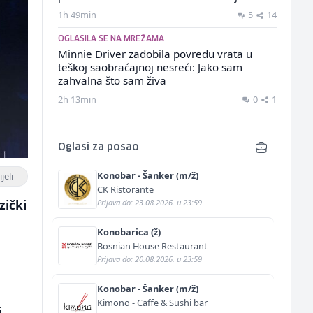
1h 49min
5
14
OGLASILA SE NA MREŽAMA
Minnie Driver zadobila povredu vrata u
teškoj saobraćajnoj nesreći: Jako sam
zahvalna što sam živa
2h 13min
0
1
Oglasi za posao
Konobar - Šanker (m/ž)
jeli
CK Ristorante
zički
Prijava do: 23.08.2026. u 23:59
Konobarica (ž)
Bosnian House Restaurant
u
Prijava do: 20.08.2026. u 23:59
Konobar - Šanker (m/ž)
Kimono - Caffe & Sushi bar
.