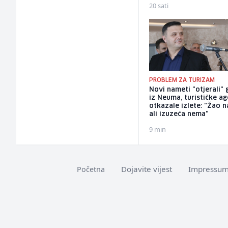
20 sati
PROBLEM ZA TURIZAM
Novi nameti "otjerali" 
iz Neuma, turističke ag
otkazale izlete: "Žao n
ali izuzeća nema"
9 min
Dojavite vijest
Impressu
Početna