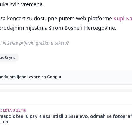
uka svih vremena.
e za koncert su dostupne putem web platforme
Kupi Ka
 prodajnim mjestima širom Bosne i Hercegovine.
ili želite prijaviti grešku u tekstu?
las Reyes
među omiljene izvore na Googlu
NCERTA U ZETRI
aspoloženi Gipsy Kingsi stigli u Sarajevo, odmah se fotografi
vima