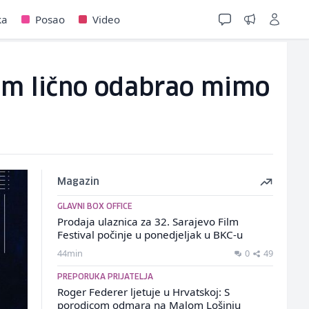
ka
Posao
Video
sam lično odabrao mimo
Magazin
GLAVNI BOX OFFICE
Prodaja ulaznica za 32. Sarajevo Film
Festival počinje u ponedjeljak u BKC-u
44min
0
49
PREPORUKA PRIJATELJA
Roger Federer ljetuje u Hrvatskoj: S
porodicom odmara na Malom Lošinju