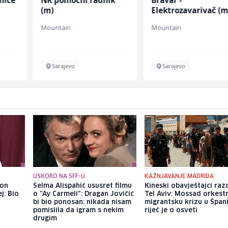
nice
NK pomoćni radnik
Bravar -
(m)
Elektrozavarivač (m
Mountain
Mountain
Sarajevo
Sarajevo
USKORO NA SFF-U
KAŽNJAVANJE MADRIDA
kon
Selma Alispahić ususret filmu
Kineski obavještajci razo
j: Bio
o "Ay Carmeli": Dragan Jovičić
Tel Aviv: Mossad orkest
bi bio ponosan; nikada nisam
migrantsku krizu u Španij
pomislila da igram s nekim
riječ je o osveti
drugim