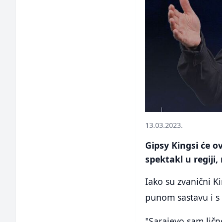
13.03.2023.
Gipsy Kingsi će o
spektakl u regiji,
Iako su zvanični Ki
punom sastavu i 
"Sarajevo sam ličn