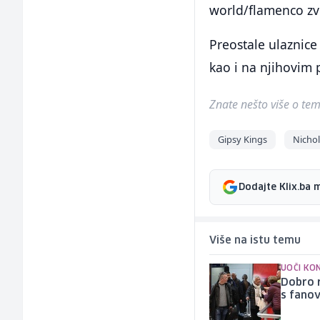
world/flamenco zv
Preostale ulaznic
kao i na njihovim
Znate nešto više o temi 
Gipsy Kings
Nicho
Dodajte Klix.ba 
Više na istu temu
UOČI KO
Dobro r
s fano