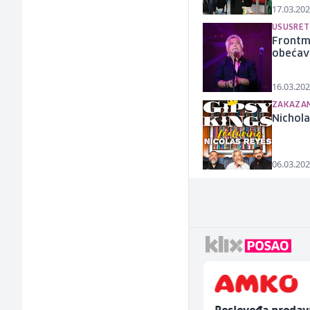
17.03.202
USUSRET
Frontme
obećav
16.03.202
ZAKAZAN
Nichola
06.03.202