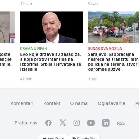
19 sati
9 sati
DRAMA U FIFA-I
SUDAR DVA VOZILA
goste
Evo koje države su zasad za,
Sarajevo: Saobraćajna
encije
a koje protiv Infantina na
nesreća na tranzitu, hitn
am je,
izborima: Srbija i Hrvatska se
policija na terenu, stvori
izjasnile
ogromne gužve
47 min
1 sat
m
Komentari
Kontakt
O nama
Oglašavanje
P
Facebook
YouTube
LinkedIn
Twitter
Instagram
RSS
Pratite nas
App Store
Google Play