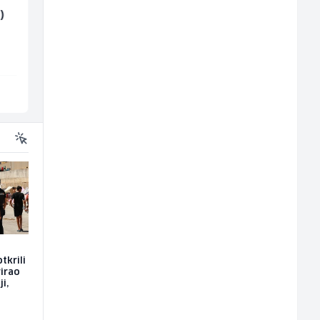
Radnik u proizvodnji
Zavarivač (MIG/MAG)
)
(m/ž)
(m/ž)
RAMA-GLAS
Irion Argerr
Sarajevo
Vogošća
tkrili
rirao
i,