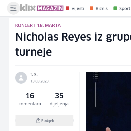
Vijesti
Biznis
Sport
KONCERT 18. MARTA
Nicholas Reyes iz gru
turneje
I. S.
13.03.2023.
16
35
komentara
dijeljenja
Podijeli