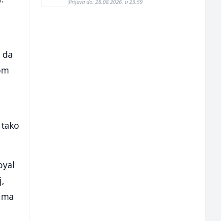
Prijava do: 28.08.2026. u 23:59
u
o da
nom
 tako
oyal
j,
sima