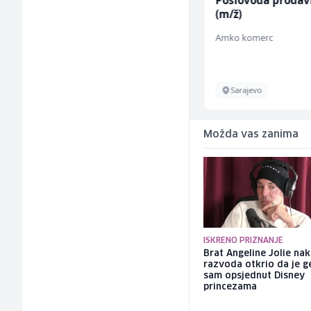
Električar (m/ž)
Poslovođa prodav
(m/ž)
Hering
Amko komerc
Široki Brijeg
Sarajevo
Možda vas zanima
ISKRENO PRIZNANJE
Brat Angeline Jolie na
razvoda otkrio da je ge
sam opsjednut Disney
princezama