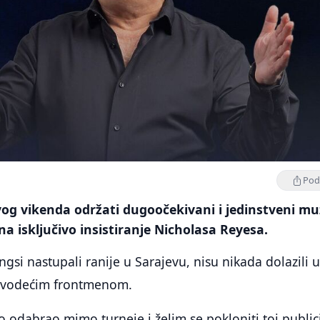
Podi
vog vikenda održati dugoočekivani i jedinstveni mu
 na isključivo insistiranje Nicholasa Reyesa.
ngsi nastupali ranije u Sarajevu, nisu nikada dolazili 
s vodećim frontmenom.
o odabrao mimo turneje i želim se pokloniti toj publici