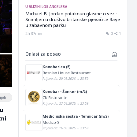
U BLIZINI LOS ANGELESA
Michael B. Jordan potaknuo glasine o vezi:
Snimljen u društvu britanske pjevačice Raye
u zabavnom parku
2h 37min
0
1
Oglasi za posao
Konobarica (ž)
Bosnian House Restaurant
Prijava do: 20.08.2026. u 23:59
Konobar - Šanker (m/ž)
jeli
CK Ristorante
Prijava do: 23.08.2026. u 23:59
tu
Medicinska sestra - Tehničar (m/ž)
tni
Medico-S
Prijava do: 16.08.2026. u 23:59