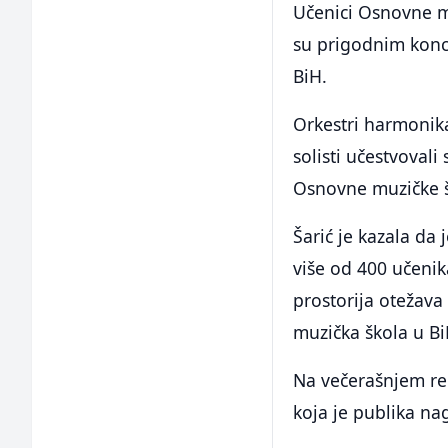
Učenici Osnovne mu
su prigodnim konce
BiH.
Orkestri harmonika
solisti učestvoval
Osnovne muzičke š
Šarić je kazala da
više od 400 učeni
prostorija otežava
muzička škola u Bi
Na večerašnjem rep
koja je publika n