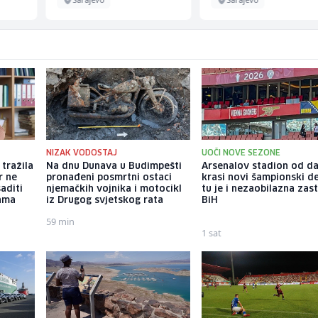
NIZAK VODOSTAJ
UOČI NOVE SEZONE
 tražila
Na dnu Dunava u Budimpešti
Arsenalov stadion od d
r ne
pronađeni posmrtni ostaci
krasi novi šampionski de
aditi
njemačkih vojnika i motocikl
tu je i nezaobilazna zas
nama
iz Drugog svjetskog rata
BiH
59 min
1 sat