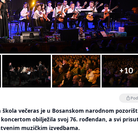
+10
Podi
 škola večeras je u Bosanskom narodnom pozoriš
koncertom obilježila svoj 76. rođendan, a svi prisu
instvenim muzičkim izvedbama.