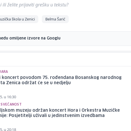
ili želite prijaviti grešku u tekstu?
zička škola u Zenici
Belma Šarić
među omiljene izvore na Googlu
RUARA
i koncert povodom 75. rođendana Bosanskog narodnog
ta Zenica održat će se u nedjelju
5. u 16:30
 SVEČANOST
ljskom muzeju održan koncert Hora i Orkestra Muzičke
je: Posjetitelji uživali u jedinstvenim izvedbama
5. u 20:18