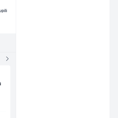
pili
i
Električar (m/ž)
Accounting Associat
(m/f)
Hering
Jitasa
Široki Brijeg
Više lokacija