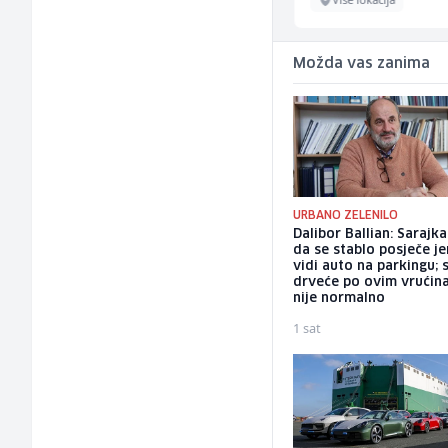
Možda vas zanima
URBANO ZELENILO
Dalibor Ballian: Sarajka
da se stablo posječe je
vidi auto na parkingu; s
drveće po ovim vrući
nije normalno
1 sat