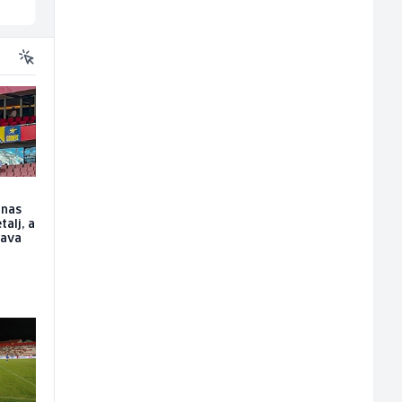
anas
talj, a
tava