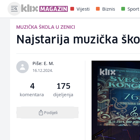
Vijesti
Biznis
Sport
MUZIČKA ŠKOLA U ZENICI
Najstarija muzička ško
Piše: E. M.
16.12.2024.
4
175
komentara
dijeljenja
Podijeli