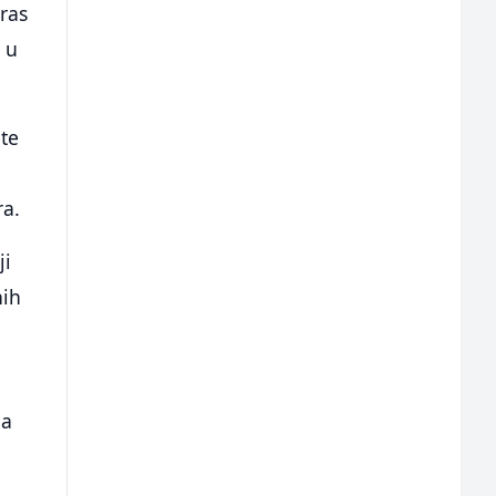
ras
 u
 te
ra.
ji
nih
la