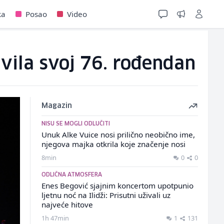
ka
Posao
Video
vila svoj 76. rođendan
Magazin
NISU SE MOGLI ODLUČITI
Unuk Alke Vuice nosi prilično neobično ime,
njegova majka otkrila koje značenje nosi
8min
0
0
ODLIČNA ATMOSFERA
Enes Begović sjajnim koncertom upotpunio
ljetnu noć na Ilidži: Prisutni uživali uz
najveće hitove
1h 47min
1
131