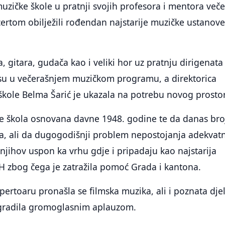
zičke škole u pratnji svojih profesora i mentora veče
rtom obilježili rođendan najstarije muzičke ustanove
, gitara, gudača kao i veliki hor uz pratnju dirigenata
i su u večerašnjem muzičkom programu, a direktorica
kole Belma Šarić je ukazala na potrebu novog prosto
 je škola osnovana davne 1948. godine te da danas bro
ka, ali da dugogodišnji problem nepostojanja adekvat
 njihov uspon ka vrhu gdje i pripadaju kao najstarija
H zbog čega je zatražila pomoć Grada i kantona.
ertoaru pronašla se filmska muzika, ali i poznata dje
agradila gromoglasnim aplauzom.