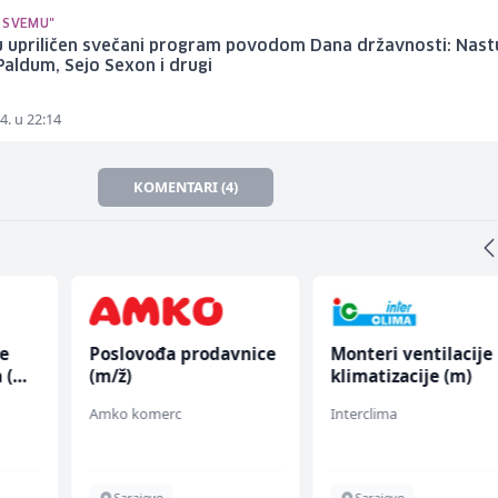
 SVEMU"
 upriličen svečani program povodom Dana državnosti: Nastu
aldum, Sejo Sexon i drugi
4. u 22:14
KOMENTARI (4)
ce
Poslovođa prodavnice
Monteri ventilacije 
 (m/
(m/ž)
klimatizacije (m)
Amko komerc
Interclima
Sarajevo
Sarajevo