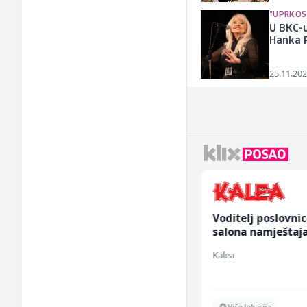
"UPRKOS
U BKC-u
Hanka P
25.11.202
Komercijalista -
Voditelj poslovni
Serviser kafe aparata
salona namještaja
(m/ž)
ž)
P Trade
Kalea
Tuzla
Više lokacija