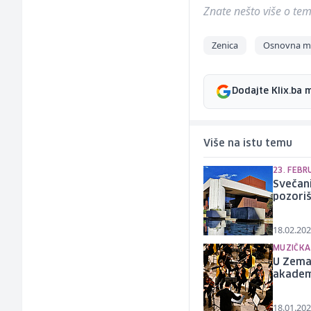
Znate nešto više o temi 
Zenica
Osnovna mu
Dodajte Klix.ba 
Više na istu temu
23. FEB
Svečan
pozoriš
18.02.202
MUZIČKA
U Zema
akademi
18.01.202