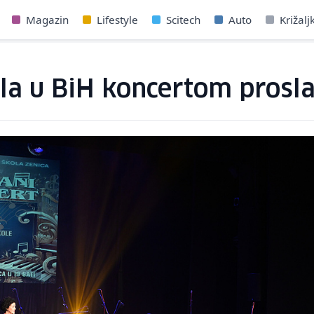
Magazin
Lifestyle
Scitech
Auto
Križalj
la u BiH koncertom prosla