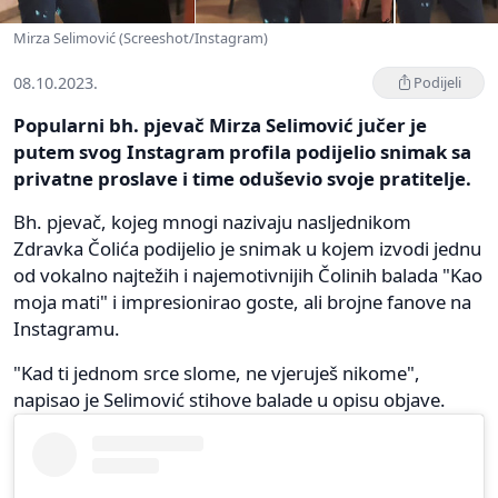
Mirza Selimović (Screeshot/Instagram)
08.10.2023.
Podijeli
Popularni bh. pjevač Mirza Selimović jučer je
putem svog Instagram profila podijelio snimak sa
privatne proslave i time oduševio svoje pratitelje.
Bh. pjevač, kojeg mnogi nazivaju nasljednikom
Zdravka Čolića podijelio je snimak u kojem izvodi jednu
od vokalno najtežih i najemotivnijih Čolinih balada "Kao
moja mati" i impresionirao goste, ali brojne fanove na
Instagramu.
"Kad ti jednom srce slome, ne vjeruješ nikome",
napisao je Selimović stihove balade u opisu objave.