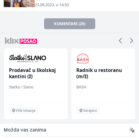
23.08.2023. u 14:50
KOMENTARI (20)
Prodavač u školskoj
Radnik u restoranu
kantini (ž)
(m/ž)
Slatko i Slano
BASH
Više lokacija
Sarajevo
Možda vas zanima