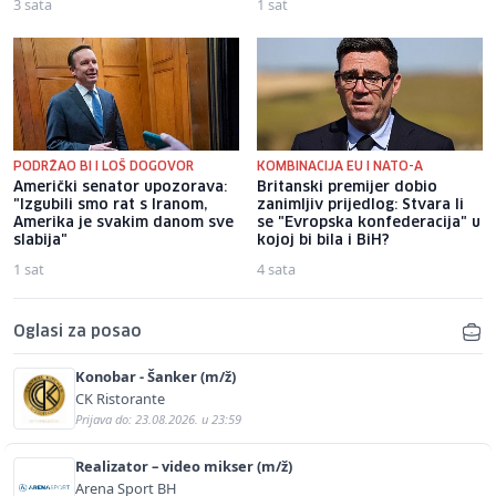
3 sata
1 sat
PODRŽAO BI I LOŠ DOGOVOR
KOMBINACIJA EU I NATO-A
Američki senator upozorava:
Britanski premijer dobio
"Izgubili smo rat s Iranom,
zanimljiv prijedlog: Stvara li
Amerika je svakim danom sve
se "Evropska konfederacija" u
slabija"
kojoj bi bila i BiH?
1 sat
4 sata
Oglasi za posao
Konobar - Šanker (m/ž)
CK Ristorante
Prijava do: 23.08.2026. u 23:59
Realizator – video mikser (m/ž)
Arena Sport BH