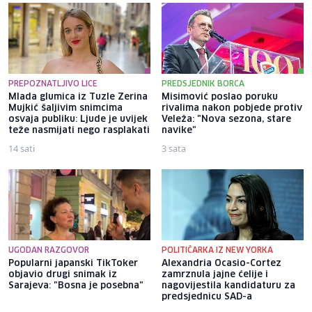
PREPOZNATLJIVO LICE
PREDSJEDNIK BORCA
Mlada glumica iz Tuzle Zerina
Misimović poslao poruku
Mujkić šaljivim snimcima
rivalima nakon pobjede protiv
osvaja publiku: Ljude je uvijek
Veleža: "Nova sezona, stare
teže nasmijati nego rasplakati
navike"
14 sati
3 sata
UGODAN RAZGOVOR
POLITIČARKA IZ NEW YORKA
Popularni japanski TikToker
Alexandria Ocasio-Cortez
objavio drugi snimak iz
zamrznula jajne ćelije i
Sarajeva: "Bosna je posebna"
nagovijestila kandidaturu za
predsjednicu SAD-a