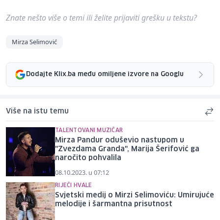
Znate nešto više o temi ili želite prijaviti grešku u tekstu?
Mirza Selimović
Dodajte Klix.ba među omiljene izvore na Googlu
Više na istu temu
TALENTOVANI MUZIČAR
Mirza Pandur oduševio nastupom u
"Zvezdama Granda", Marija Šerifović ga
naročito pohvalila
08.10.2023. u 07:12
RIJEČI HVALE
Svjetski medij o Mirzi Selimoviću: Umirujuće
melodije i šarmantna prisutnost