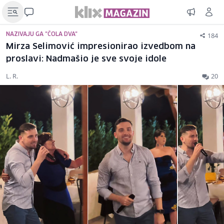
184
NAZIVAJU GA "ČOLA DVA"
Mirza Selimović impresionirao izvedbom na
proslavi: Nadmašio je sve svoje idole
L. R.
20