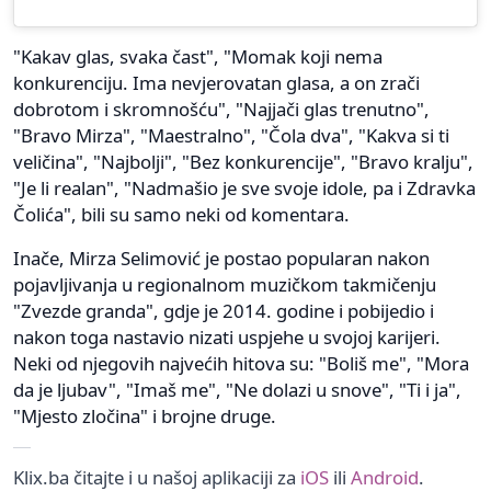
"Kakav glas, svaka čast", "Momak koji nema
konkurenciju. Ima nevjerovatan glasa, a on zrači
dobrotom i skromnošću", "Najjači glas trenutno",
"Bravo Mirza", "Maestralno", "Čola dva", "Kakva si ti
veličina", "Najbolji", "Bez konkurencije", "Bravo kralju",
"Je li realan", "Nadmašio je sve svoje idole, pa i Zdravka
Čolića", bili su samo neki od komentara.
Inače, Mirza Selimović je postao popularan nakon
pojavljivanja u regionalnom muzičkom takmičenju
"Zvezde granda", gdje je 2014. godine i pobijedio i
nakon toga nastavio nizati uspjehe u svojoj karijeri.
Neki od njegovih najvećih hitova su: "Boliš me", "Mora
da je ljubav", "Imaš me", "Ne dolazi u snove", "Ti i ja",
"Mjesto zločina" i brojne druge.
Klix.ba čitajte i u našoj aplikaciji za
iOS
ili
Android
.