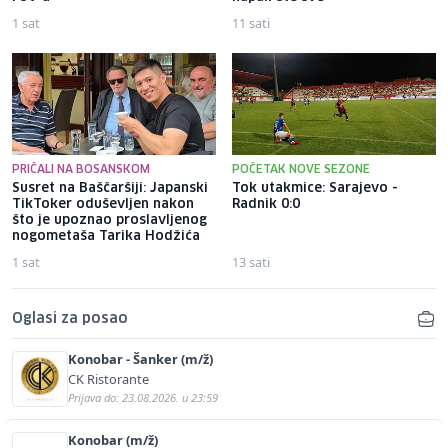
1 sat
11 sati
PRIČALI NA BOSANSKOM
POČETAK NOVE SEZONE
Susret na Baščaršiji: Japanski
Tok utakmice: Sarajevo -
TikToker oduševljen nakon
Radnik 0:0
što je upoznao proslavljenog
nogometaša Tarika Hodžića
1 sat
13 sati
Oglasi za posao
Konobar - Šanker (m/ž)
CK Ristorante
Prijava do: 23.08.2026. u 23:59
Konobar (m/ž)