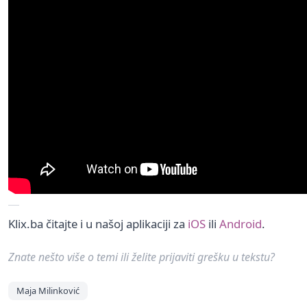
Klix.ba čitajte i u našoj aplikaciji za
iOS
ili
Android
.
Znate nešto više o temi ili želite prijaviti grešku u tekstu?
Maja Milinković