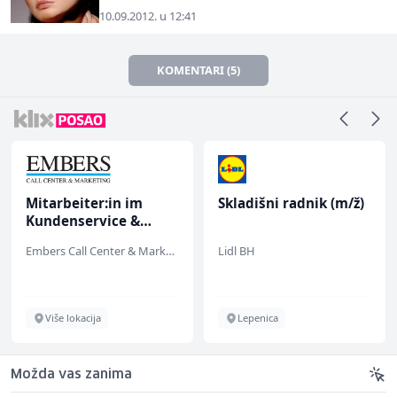
10.09.2012. u 12:41
KOMENTARI (5)
Skladišni radnik (m/ž)
Prodavač u školskoj
kantini (ž)
Lidl BH
Slatko i Slano
Lepenica
Više lokacija
Možda vas zanima