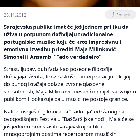
28.11.2012.
Podijeli
Sarajevska publika imat će još jednom priliku da
uživa u potpunom doživljaju tradicionalne
portugalske muzike koju će kroz impresivnu i
emotivnu izvedbu prirediti Maja Milinković
Simoneli i Ansambl “Fado verdadeiro”.
Strast, ljubav, duh fada kao posebne filozofije i
doživljaja života, kroz raskošnu interpretaciju u kojoj
do punog izražaja dolaze izvrsne glasovne
sposobnosti, Maja Milinković nesebično dijeli sa svojom
publikom i pokazuje da u muzici ne postoje granice.
Nakon uspješnog koncerta “Fado i ja” održanog na
ovogodišnjem Festivalu “Baščaršijske noći”, Maja će se
još jednom predstaviti sarajevskoj publici i
mnogobrojnim gostima repertoarom muzičkih