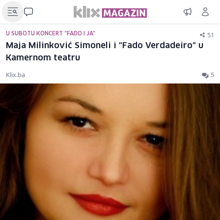
51
U SUBOTU KONCERT "FADO I JA"
Maja Milinković Simoneli i "Fado Verdadeiro" u
Kamernom teatru
Klix.ba
5