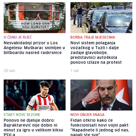
O ČEMU JE RIJEČ
BORBA TRAJE MJESECIMA
Nesvakidašnji prizor u Los
Novi sistem polaganja
Angelesu: Muškarac snimljen u
vozačkog u Tuzli i dalje
billboardu nasred raskrsnice
zadaje glavobolje,
predstavnici autoškola
ponovo izlaze na protest
20 sati
1 sat
START NOVE SEZONE
NOVI OMJER SNAGA
Ponovo ne djeluje dobro:
Fidan otkrio kako će
Bajraktarević nije dobio ni
funkcionisati novi vojni pakt:
minut za igru u velikom kiksu
"Napadnete li jednog od nas,
PSV-a
napali ste sve"