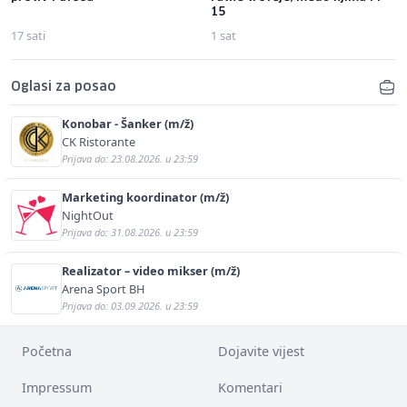
15
17 sati
1 sat
Oglasi za posao
Konobar - Šanker (m/ž)
CK Ristorante
Prijava do: 23.08.2026. u 23:59
Marketing koordinator (m/ž)
NightOut
Prijava do: 31.08.2026. u 23:59
Realizator – video mikser (m/ž)
Arena Sport BH
Prijava do: 03.09.2026. u 23:59
Početna
Dojavite vijest
Impressum
Komentari