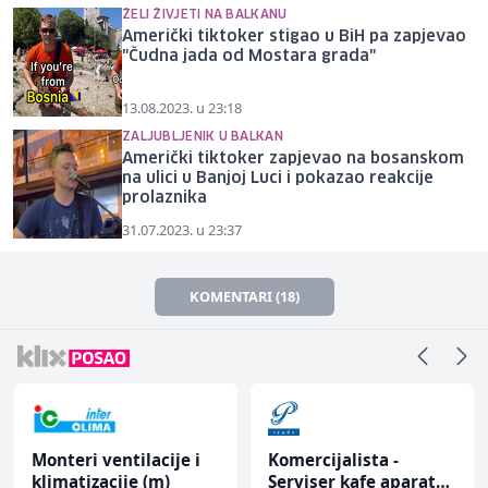
ŽELI ŽIVJETI NA BALKANU
Američki tiktoker stigao u BiH pa zapjevao
"Čudna jada od Mostara grada"
13.08.2023. u 23:18
ZALJUBLJENIK U BALKAN
Američki tiktoker zapjevao na bosanskom
na ulici u Banjoj Luci i pokazao reakcije
prolaznika
31.07.2023. u 23:37
KOMENTARI (18)
Monteri ventilacije i
Komercijalista -
klimatizacije (m)
Serviser kafe aparata