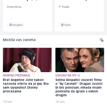
(m/ž)
Interclima
P Trade
Sarajevo
Tuzla
Možda vas zanima
ISKRENO PRIZNANJE
USKORO NA SFF-U
Brat Angeline Jolie nakon
Selma Alispahić ususret filmu
razvoda otkrio da je gej: Bio
o "Ay Carmeli": Dragan Jovičić
sam opsjednut Disney
bi bio ponosan; nikada nisam
princezama
pomislila da igram s nekim
drugim
18 sati
18 sati