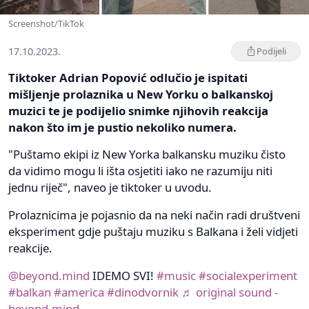
Screenshot/TikTok
17.10.2023.
Podijeli
Tiktoker Adrian Popović odlučio je ispitati
mišljenje prolaznika u New Yorku o balkanskoj
muzici te je podijelio snimke njihovih reakcija
nakon što im je pustio nekoliko numera.
"Puštamo ekipi iz New Yorka balkansku muziku čisto
da vidimo mogu li išta osjetiti iako ne razumiju niti
jednu riječ", naveo je tiktoker u uvodu.
Prolaznicima je pojasnio da na neki način radi društveni
eksperiment gdje puštaju muziku s Balkana i želi vidjeti
reakcije.
@beyond.mind
IDEMO SVI!
#music
#socialexperiment
#balkan
#america
#dinodvornik
♬ original sound -
beyond.mind