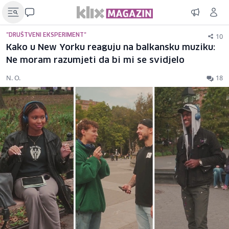
10
"DRUŠTVENI EKSPERIMENT"
Kako u New Yorku reaguju na balkansku muziku:
Ne moram razumjeti da bi mi se svidjelo
N. O.
18