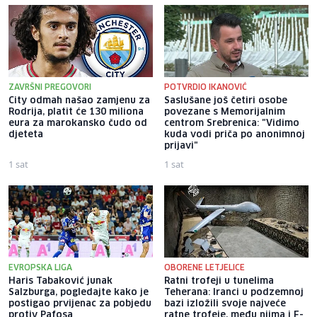
ZAVRŠNI PREGOVORI
POTVRDIO IKANOVIĆ
City odmah našao zamjenu za
Saslušane još četiri osobe
Rodrija, platit će 130 miliona
povezane s Memorijalnim
eura za marokansko čudo od
centrom Srebrenica: "Vidimo
djeteta
kuda vodi priča po anonimnoj
prijavi"
1 sat
1 sat
EVROPSKA LIGA
OBORENE LETJELICE
Haris Tabaković junak
Ratni trofeji u tunelima
Salzburga, pogledajte kako je
Teherana: Iranci u podzemnoj
postigao prvijenac za pobjedu
bazi izložili svoje najveće
protiv Pafosa
ratne trofeje, među njima i F-