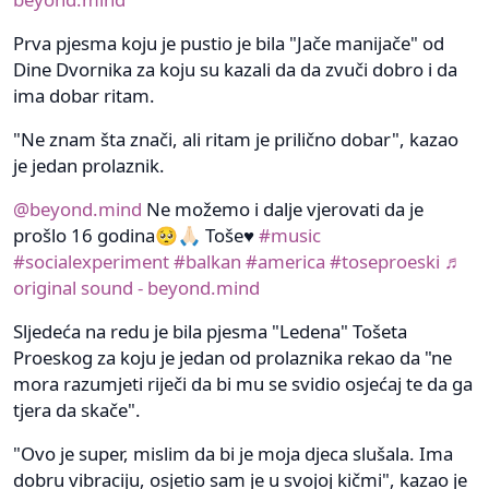
Prva pjesma koju je pustio je bila "Jače manijače" od
Dine Dvornika za koju su kazali da da zvuči dobro i da
ima dobar ritam.
"Ne znam šta znači, ali ritam je prilično dobar", kazao
je jedan prolaznik.
@beyond.mind
Ne možemo i dalje vjerovati da je
prošlo 16 godina🥺🙏🏻 Toše♥️
#music
#socialexperiment
#balkan
#america
#toseproeski
♬
original sound - beyond.mind
Sljedeća na redu je bila pjesma "Ledena" Tošeta
Proeskog za koju je jedan od prolaznika rekao da "ne
mora razumjeti riječi da bi mu se svidio osjećaj te da ga
tjera da skače".
"Ovo je super, mislim da bi je moja djeca slušala. Ima
dobru vibraciju, osjetio sam je u svojoj kičmi", kazao je