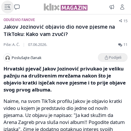
15
ODUŠEVIO FANOVE
Jakov Jozinović objavio dio nove pjesme na
TikToku: Kako vam zvuči?
Piše: A. Ć.
|
07.06.2026.
11
Podijeli
Poslušajte članak
Hrvatski pjevač Jakov Jozinović privukao je veliku
pažnju na društvenim mrežama nakon što je
objavio kratki isječak nove pjesme i to prije objave
svog prvog albuma.
Naime, na svom TikTok profilu Jakov je objavio kratki
video u kojem je predstavio dio jedne od novih
pjesama. Uz objavu je napisao: "Ja kad skužim da
Arena Zagreb prva sluša novi album!! Pogodite datum
izlaska", čime je dodatno potaknuo interes svojih