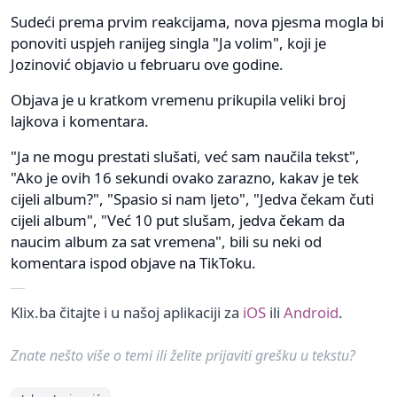
Sudeći prema prvim reakcijama, nova pjesma mogla bi
ponoviti uspjeh ranijeg singla "Ja volim", koji je
Jozinović objavio u februaru ove godine.
Objava je u kratkom vremenu prikupila veliki broj
lajkova i komentara.
"Ja ne mogu prestati slušati, već sam naučila tekst",
"Ako je ovih 16 sekundi ovako zarazno, kakav je tek
cijeli album?", "Spasio si nam ljeto", "Jedva čekam čuti
cijeli album", "Već 10 put slušam, jedva čekam da
naucim album za sat vremena", bili su neki od
komentara ispod objave na TikToku.
Klix.ba čitajte i u našoj aplikaciji za
iOS
ili
Android
.
Znate nešto više o temi ili želite prijaviti grešku u tekstu?