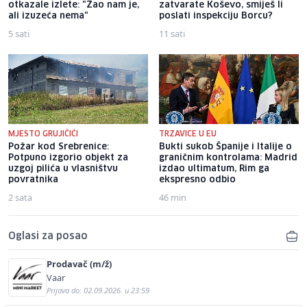
otkazale izlete: "Žao nam je,
zatvarate Koševo, smiješ li
ali izuzeća nema"
poslati inspekciju Borcu?
5 sati
11 sati
MJESTO GRUJIČIĆI
TRZAVICE U EU
Požar kod Srebrenice:
Bukti sukob Španije i Italije o
Potpuno izgorio objekt za
graničnim kontrolama: Madrid
uzgoj pilića u vlasništvu
izdao ultimatum, Rim ga
povratnika
ekspresno odbio
2 sata
46 min
Oglasi za posao
Prodavač (m/ž)
Vaar
Prijava do: 02.09.2026. u 23:59