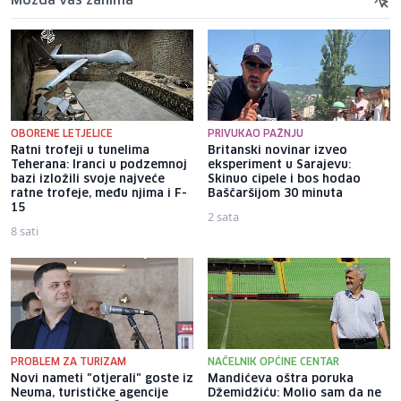
Možda vas zanima
OBORENE LETJELICE
PRIVUKAO PAŽNJU
Ratni trofeji u tunelima
Britanski novinar izveo
Teherana: Iranci u podzemnoj
eksperiment u Sarajevu:
bazi izložili svoje najveće
Skinuo cipele i bos hodao
ratne trofeje, među njima i F-
Baščaršijom 30 minuta
15
2 sata
8 sati
PROBLEM ZA TURIZAM
NAČELNIK OPĆINE CENTAR
Novi nameti "otjerali" goste iz
Mandićeva oštra poruka
Neuma, turističke agencije
Džemidžiću: Molio sam da ne