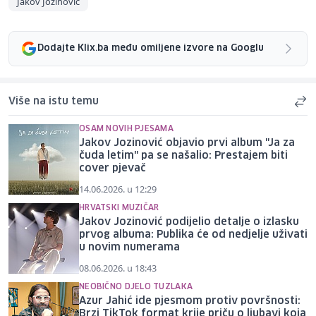
Jakov Jozinović
Dodajte Klix.ba među omiljene izvore na Googlu
Više na istu temu
OSAM NOVIH PJESAMA
Jakov Jozinović objavio prvi album "Ja za
čuda letim" pa se našalio: Prestajem biti
cover pjevač
14.06.2026. u 12:29
HRVATSKI MUZIČAR
Jakov Jozinović podijelio detalje o izlasku
prvog albuma: Publika će od nedjelje uživati
u novim numerama
08.06.2026. u 18:43
NEOBIČNO DJELO TUZLAKA
Azur Jahić ide pjesmom protiv površnosti:
Brzi TikTok format krije priču o ljubavi koja