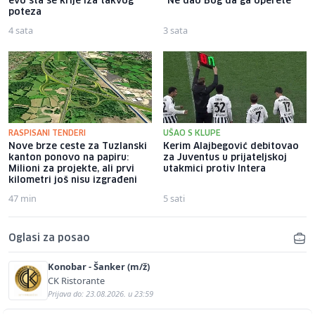
evo šta se krije iza takvog
"Ne dao Bog da ga operete"
poteza
4 sata
3 sata
RASPISANI TENDERI
UŠAO S KLUPE
Nove brze ceste za Tuzlanski
Kerim Alajbegović debitovao
kanton ponovo na papiru:
za Juventus u prijateljskoj
Milioni za projekte, ali prvi
utakmici protiv Intera
kilometri još nisu izgrađeni
47 min
5 sati
Oglasi za posao
Konobar - Šanker (m/ž)
CK Ristorante
Prijava do: 23.08.2026. u 23:59