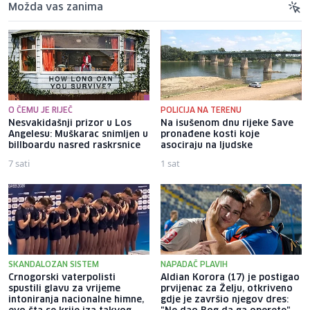
Možda vas zanima
O ČEMU JE RIJEČ
POLICIJA NA TERENU
Nesvakidašnji prizor u Los
Na isušenom dnu rijeke Save
Angelesu: Muškarac snimljen u
pronađene kosti koje
billboardu nasred raskrsnice
asociraju na ljudske
7 sati
1 sat
SKANDALOZAN SISTEM
NAPADAČ PLAVIH
Crnogorski vaterpolisti
Aldian Korora (17) je postigao
spustili glavu za vrijeme
prvijenac za Želju, otkriveno
intoniranja nacionalne himne,
gdje je završio njegov dres: