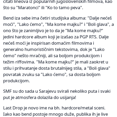
citati lineova iz popularnih jugoslovenskih filmova, kao
što su "Maratonci" ili "Ko to tamo peva".
Bend iza sebe ima četiri studijska albuma: "Dalje nećeš
moći", "Lako ćemo", "Ma kome majku?" i "Boli glava", a
ono što je zanimljivo je to da je "Ma kome majku?"
jedini hardcore album koji je izašao za PGP RTS. Dalje
nećeš moći je inspirisan domaćim filmovima i
generalno humorističnim tekstovima, dok je "Lako
ćemo" nešto mračniji, ali sa boljom produkcijom i
težim riffovima. "Ma kome majku?" je mali zaokret u
stilu i prihvatanje dosta brutalnijeg stila, a "Boli glava"
povratak zvuku sa "Lako ćemo", sa dosta boljom
produkcijom.
SMF su do sada u Sarajevu svirali nekoliko puta i svaki
put je atmosfera dolazila do usijanja!
Last Drop je novo ime na bh. hardcore/metal sceni.
Iako kao bend postoje mnogo duže, publika ih je live