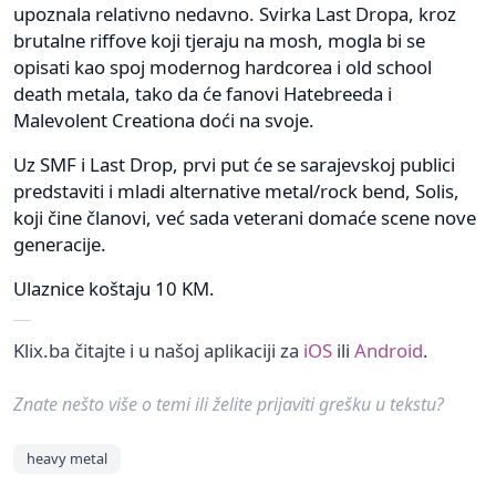
upoznala relativno nedavno. Svirka Last Dropa, kroz
brutalne riffove koji tjeraju na mosh, mogla bi se
opisati kao spoj modernog hardcorea i old school
death metala, tako da će fanovi Hatebreeda i
Malevolent Creationa doći na svoje.
Uz SMF i Last Drop, prvi put će se sarajevskoj publici
predstaviti i mladi alternative metal/rock bend, Solis,
koji čine članovi, već sada veterani domaće scene nove
generacije.
Ulaznice koštaju 10 KM.
Klix.ba čitajte i u našoj aplikaciji za
iOS
ili
Android
.
Znate nešto više o temi ili želite prijaviti grešku u tekstu?
heavy metal