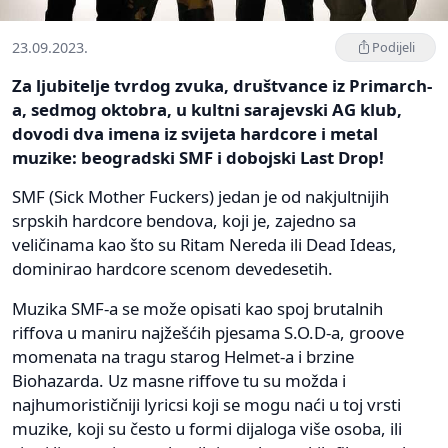
23.09.2023.
Podijeli
Za ljubitelje tvrdog zvuka, društvance iz Primarch-
a, sedmog oktobra, u kultni sarajevski AG klub,
dovodi dva imena iz svijeta hardcore i metal
muzike: beogradski SMF i dobojski Last Drop!
SMF (Sick Mother Fuckers) jedan je od nakjultnijih
srpskih hardcore bendova, koji je, zajedno sa
veličinama kao što su Ritam Nereda ili Dead Ideas,
dominirao hardcore scenom devedesetih.
Muzika SMF-a se može opisati kao spoj brutalnih
riffova u maniru najžešćih pjesama S.O.D-a, groove
momenata na tragu starog Helmet-a i brzine
Biohazarda. Uz masne riffove tu su možda i
najhumorističniji lyricsi koji se mogu naći u toj vrsti
muzike, koji su često u formi dijaloga više osoba, ili