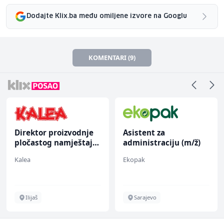
Dodajte Klix.ba među omiljene izvore na Googlu
KOMENTARI (9)
Direktor proizvodnje
Asistent za
pločastog namještaja
administraciju (m/ž)
(m/ž)
Kalea
Ekopak
Ilijaš
Sarajevo