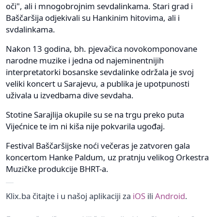
oči", ali i mnogobrojnim sevdalinkama. Stari grad i
Baščaršija odjekivali su Hankinim hitovima, ali i
svdalinkama.
Nakon 13 godina, bh. pjevačica novokomponovane
narodne muzike i jedna od najeminentnijih
interpretatorki bosanske sevdalinke održala je svoj
veliki koncert u Sarajevu, a publika je upotpunosti
uživala u izvedbama dive sevdaha.
Stotine Sarajlija okupile su se na trgu preko puta
Vijećnice te im ni kiša nije pokvarila ugođaj.
Festival Baščaršijske noći večeras je zatvoren gala
koncertom Hanke Paldum, uz pratnju velikog Orkestra
Muzičke produkcije BHRT-a.
Klix.ba čitajte i u našoj aplikaciji za
iOS
ili
Android
.