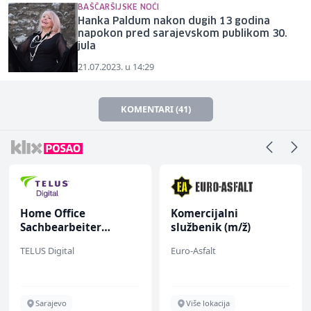
BAŠČARŠIJSKE NOĆI
Hanka Paldum nakon dugih 13 godina
napokon pred sarajevskom publikom 30.
jula
21.07.2023. u 14:29
KOMENTARI (41)
Home Office
Komercijalni
Sachbearbeiter
službenik (m/ž)
(m/w/d) für einen
TELUS Digital
Euro-Asfalt
bekannten deutschen
Energieversorger
Sarajevo
Više lokacija