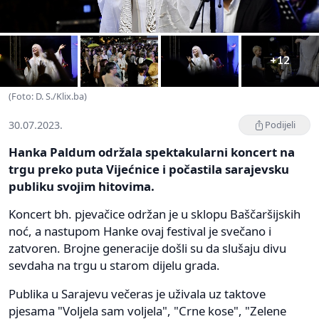
+12
(Foto: D. S./Klix.ba)
30.07.2023.
Podijeli
Hanka Paldum održala spektakularni koncert na
trgu preko puta Vijećnice i počastila sarajevsku
publiku svojim hitovima.
Koncert bh. pjevačice održan je u sklopu Baščaršijskih
noć, a nastupom Hanke ovaj festival je svečano i
zatvoren. Brojne generacije došli su da slušaju divu
sevdaha na trgu u starom dijelu grada.
Publika u Sarajevu večeras je uživala uz taktove
pjesama "Voljela sam voljela", "Crne kose", "Zelene