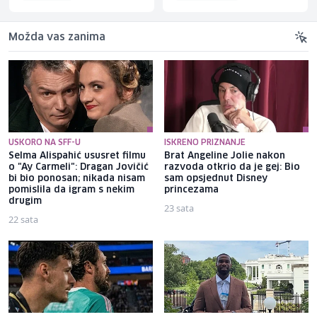
Možda vas zanima
USKORO NA SFF-U
ISKRENO PRIZNANJE
Selma Alispahić ususret filmu
Brat Angeline Jolie nakon
o "Ay Carmeli": Dragan Jovičić
razvoda otkrio da je gej: Bio
bi bio ponosan; nikada nisam
sam opsjednut Disney
pomislila da igram s nekim
princezama
drugim
23 sata
22 sata