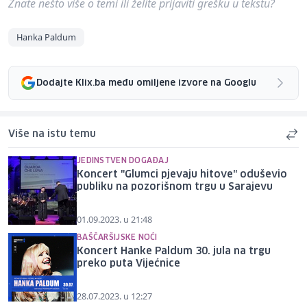
Znate nešto više o temi ili želite prijaviti grešku u tekstu?
Hanka Paldum
Dodajte Klix.ba među omiljene izvore na Googlu
Više na istu temu
JEDINSTVEN DOGAĐAJ
Koncert "Glumci pjevaju hitove" oduševio
publiku na pozorišnom trgu u Sarajevu
01.09.2023. u 21:48
BAŠČARŠIJSKE NOĆI
Koncert Hanke Paldum 30. jula na trgu
preko puta Vijećnice
28.07.2023. u 12:27