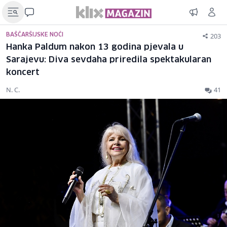
203
BAŠČARŠIJSKE NOĆI
Hanka Paldum nakon 13 godina pjevala u
Sarajevu: Diva sevdaha priredila spektakularan
koncert
N. C.
41