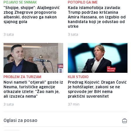
POJAVIO SE SNIMAK
POTOPILO GA IME
"Shqipe, shqipe": Alajbegović
Kada islamofobija zavlada:
zbog Zhegrove progovorio
Trump podržao kršćanina
albanski, dozivao ga nakon
Amira Hassana, on izgubio od
sjajnog gola
kandidata koji je odustao od
utrke
3 sata
3 sata
PROBLEM ZA TURIZAM
KLIX STUDIO
Novi nameti "otjerali" goste iz
Predrag Kojović: Dragan Čović
Neuma, turističke agencije
je hohštapler, zakoni se ne
otkazale izlete: "Žao nam je,
sprovode jer BiH nema
ali izuzeća nema"
praktični suverenitet
3 sata
37 min
Oglasi za posao