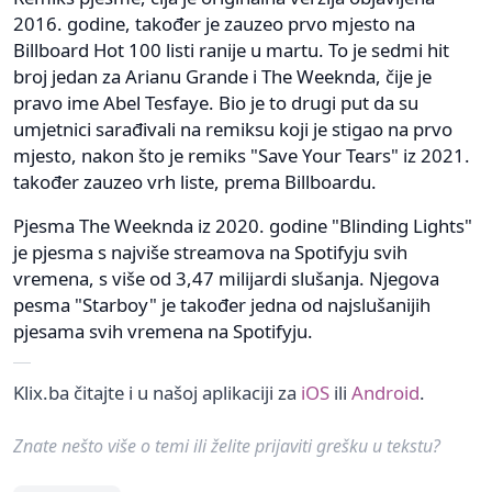
2016. godine, također je zauzeo prvo mjesto na
Billboard Hot 100 listi ranije u martu. To je sedmi hit
broj jedan za Arianu Grande i The Weeknda, čije je
pravo ime Abel Tesfaye. Bio je to drugi put da su
umjetnici sarađivali na remiksu koji je stigao na prvo
mjesto, nakon što je remiks "Save Your Tears" iz 2021.
također zauzeo vrh liste, prema Billboardu.
Pjesma The Weeknda iz 2020. godine "Blinding Lights"
je pjesma s najviše streamova na Spotifyju svih
vremena, s više od 3,47 milijardi slušanja. Njegova
pesma "Starboy" je također jedna od najslušanijih
pjesama svih vremena na Spotifyju.
Klix.ba čitajte i u našoj aplikaciji za
iOS
ili
Android
.
Znate nešto više o temi ili želite prijaviti grešku u tekstu?