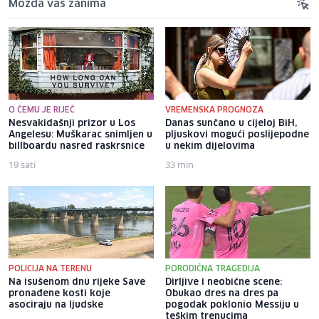
Možda vas zanima
O ČEMU JE RIJEČ
VREMENSKA PROGNOZA
Nesvakidašnji prizor u Los
Danas sunčano u cijeloj BiH,
Angelesu: Muškarac snimljen u
pljuskovi mogući poslijepodne
billboardu nasred raskrsnice
u nekim dijelovima
19 sati
33 min
POLICIJA NA TERENU
PORODIČNA TRAGEDIJA
Na isušenom dnu rijeke Save
Dirljive i neobične scene:
pronađene kosti koje
Obukao dres na dres pa
asociraju na ljudske
pogodak poklonio Messiju u
teškim trenucima