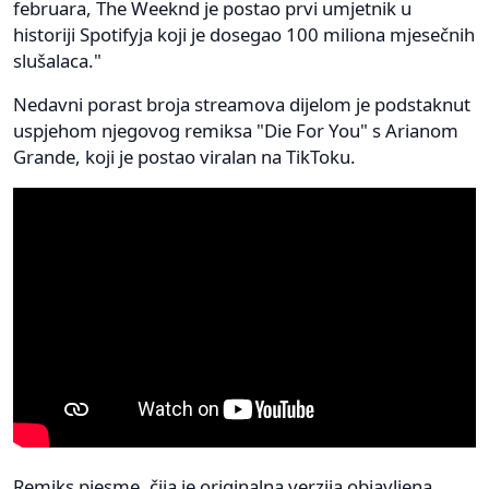
februara, The Weeknd je postao prvi umjetnik u
historiji Spotifyja koji je dosegao 100 miliona mjesečnih
slušalaca."
Nedavni porast broja streamova dijelom je podstaknut
uspjehom njegovog remiksa "Die For You" s Arianom
Grande, koji je postao viralan na TikToku.
Remiks pjesme, čija je originalna verzija objavljena