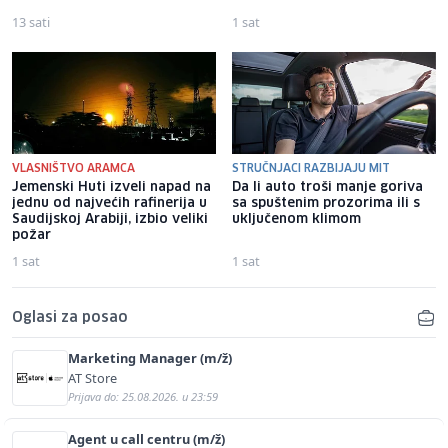
13 sati
1 sat
VLASNIŠTVO ARAMCA
STRUČNJACI RAZBIJAJU MIT
Jemenski Huti izveli napad na
Da li auto troši manje goriva
jednu od najvećih rafinerija u
sa spuštenim prozorima ili s
Saudijskoj Arabiji, izbio veliki
uključenom klimom
požar
1 sat
1 sat
Oglasi za posao
Marketing Manager (m/ž)
AT Store
Prijava do: 25.08.2026. u 23:59
Agent u call centru (m/ž)