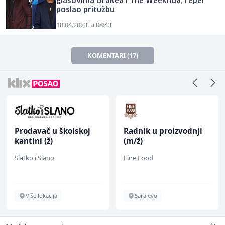
glasovima Drakea i The Weeknda, reper
poslao pritužbu
18.04.2023. u 08:43
KOMENTARI (17)
Prodavač u školskoj
Radnik u proizvodnji
kantini (ž)
(m/ž)
Slatko i Slano
Fine Food
Više lokacija
Sarajevo