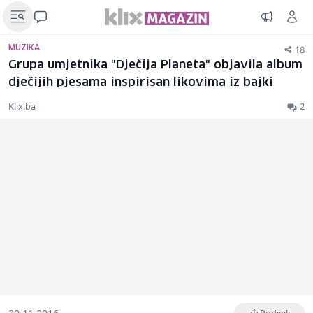
18
MUZIKA
Grupa umjetnika "Dječija Planeta" objavila album
dječijih pjesama inspirisan likovima iz bajki
Klix.ba
2