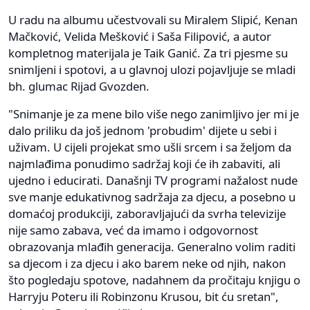
U radu na albumu učestvovali su Miralem Slipić, Kenan
Mačković, Velida Mešković i Saša Filipović, a autor
kompletnog materijala je Taik Ganić. Za tri pjesme su
snimljeni i spotovi, a u glavnoj ulozi pojavljuje se mladi
bh. glumac Rijad Gvozden.
"Snimanje je za mene bilo više nego zanimljivo jer mi je
dalo priliku da još jednom 'probudim' dijete u sebi i
uživam. U cijeli projekat smo ušli srcem i sa željom da
najmlađima ponudimo sadržaj koji će ih zabaviti, ali
ujedno i educirati. Današnji TV programi nažalost nude
sve manje edukativnog sadržaja za djecu, a posebno u
domaćoj produkciji, zaboravljajući da svrha televizije
nije samo zabava, već da imamo i odgovornost
obrazovanja mlađih generacija. Generalno volim raditi
sa djecom i za djecu i ako barem neke od njih, nakon
što pogledaju spotove, nadahnem da pročitaju knjigu o
Harryju Poteru ili Robinzonu Krusou, bit ću sretan",