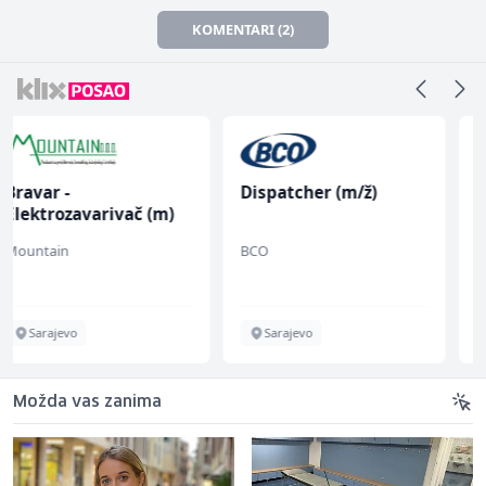
KOMENTARI (2)
Dispatcher (m/ž)
Vozač - Dostavljač C ili
B kategorije (m/ž)
BCO
Slatko i Slano
Sarajevo
Sarajevo
Možda vas zanima