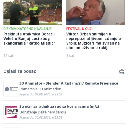
DISKRIMINATORNO NAVIJANJE
FESTIVAL U GUČI
Prekinuta utakmica Borac -
Viktor Orban snimljen u
Velež u Banjoj Luci zbog
neprepoznatljivom izdanju u
skandiranja "Ratko Mladić"
Srbiji: Muzičari mu svirali na
uho, on uživao u rakiji
12 sati
1 sat
Oglasi za posao
3D Animator - Blender Artist (m/ž) / Remote Freelance
Immersive 3D Animation
Prijava do: 08.09.2026. u 23:59
Stručni saradnik za rad sa korisnicima (m/ž)
Udruženje Dajte nam šansu
Prijava do: 20.08.2026. u 23:59