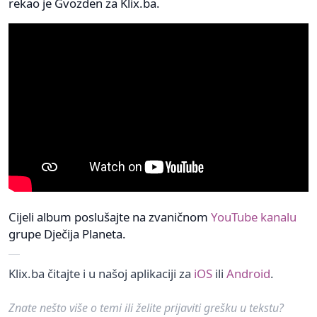
rekao je Gvozden za Klix.ba.
Cijeli album poslušajte na zvaničnom
YouTube kanalu
grupe Dječija Planeta.
Klix.ba čitajte i u našoj aplikaciji za
iOS
ili
Android
.
Znate nešto više o temi ili želite prijaviti grešku u tekstu?