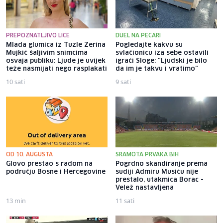
PREPOZNATLJIVO LICE
DUEL NA PECARI
Mlada glumica iz Tuzle Zerina
Pogledajte kakvu su
Mujkić šaljivim snimcima
svlačionicu iza sebe ostavili
osvaja publiku: Ljude je uvijek
igrači Sloge: "Ljudski je bilo
teže nasmijati nego rasplakati
da im je takvu i vratimo"
10 sati
9 sati
OD 10. AUGUSTA
SRAMOTA PRVAKA BIH
Glovo prestao s radom na
Pogrdno skandiranje prema
području Bosne i Hercegovine
sudiji Admiru Musiću nije
prestalo, utakmica Borac -
Velež nastavljena
13 min
11 sati