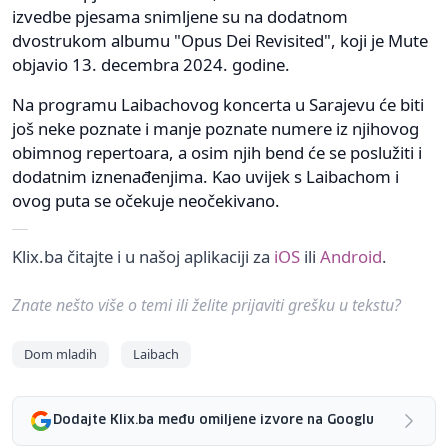
izvedbe pjesama snimljene su na dodatnom
dvostrukom albumu "Opus Dei Revisited", koji je Mute
objavio 13. decembra 2024. godine.
Na programu Laibachovog koncerta u Sarajevu će biti
još neke poznate i manje poznate numere iz njihovog
obimnog repertoara, a osim njih bend će se poslužiti i
dodatnim iznenađenjima. Kao uvijek s Laibachom i
ovog puta se očekuje neočekivano.
Klix.ba čitajte i u našoj aplikaciji za
iOS
ili
Android
.
Znate nešto više o temi ili želite prijaviti grešku u tekstu?
Dom mladih
Laibach
Dodajte Klix.ba među omiljene izvore na Googlu