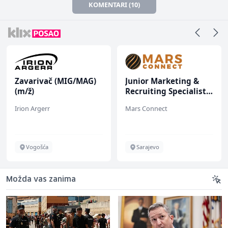
KOMENTARI (10)
Zavarivač (MIG/MAG)
Junior Marketing &
(m/ž)
Recruiting Specialist
(m/ž)
Irion Argerr
Mars Connect
Vogošća
Sarajevo
Možda vas zanima