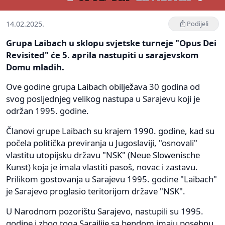
14.02.2025.
Podijeli
Grupa Laibach u sklopu svjetske turneje "Opus Dei
Revisited" će 5. aprila nastupiti u sarajevskom
Domu mladih.
Ove godine grupa Laibach obilježava 30 godina od
svog posljednjeg velikog nastupa u Sarajevu koji je
održan 1995. godine.
Članovi grupe Laibach su krajem 1990. godine, kad su
počela politička previranja u Jugoslaviji, "osnovali"
vlastitu utopijsku državu "NSK" (Neue Slowenische
Kunst) koja je imala vlastiti pasoš, novac i zastavu.
Prilikom gostovanja u Sarajevu 1995. godine "Laibach"
je Sarajevo proglasio teritorijom države "NSK".
U Narodnom pozorištu Sarajevo, nastupili su 1995.
godine i zbog toga Sarajlije sa bendom imaju posebnu