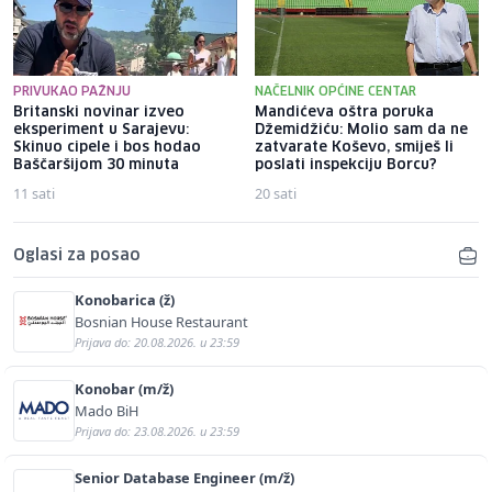
PRIVUKAO PAŽNJU
NAČELNIK OPĆINE CENTAR
Britanski novinar izveo
Mandićeva oštra poruka
eksperiment u Sarajevu:
Džemidžiću: Molio sam da ne
Skinuo cipele i bos hodao
zatvarate Koševo, smiješ li
Baščaršijom 30 minuta
poslati inspekciju Borcu?
11 sati
20 sati
Oglasi za posao
Konobarica (ž)
Bosnian House Restaurant
Prijava do: 20.08.2026. u 23:59
Konobar (m/ž)
Mado BiH
Prijava do: 23.08.2026. u 23:59
Senior Database Engineer (m/ž)