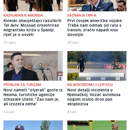
KAŽNJAVANJE MADRIDA
SAZNANJA CNN-A
Kineski obavještajci razotkrili
Prvi čovjek američke vojske:
Tel Aviv: Mossad orkestrirao
Treba nam odmak od rata s
migrantsku krizu u Španiji,
Iranom, zračni napadi nisu
riječ je o osveti
dovoljni
23 sata
20 min
PROBLEM ZA TURIZAM
NA AERODROMU U LEIPZIGU
Novi nameti "otjerali" goste iz
Novi detalji incidenta u
Neuma, turističke agencije
Njemačkoj: Vozač autobusa
otkazale izlete: "Žao nam je,
nogom srušio dron pun
ali izuzeća nema"
eksploziva
14 sati
8 sati