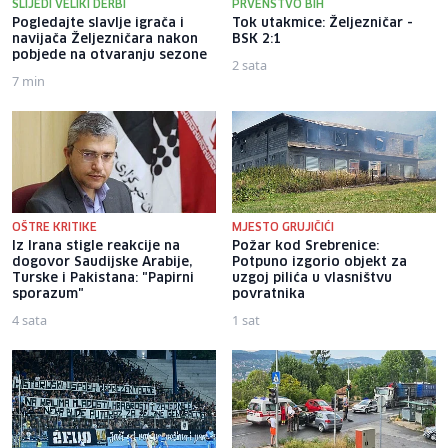
SLIJEDI VELIKI DERBI
PRVENSTVO BIH
Pogledajte slavlje igrača i
Tok utakmice: Željezničar -
navijača Željezničara nakon
BSK 2:1
pobjede na otvaranju sezone
2 sata
7 min
OŠTRE KRITIKE
MJESTO GRUJIČIĆI
Iz Irana stigle reakcije na
Požar kod Srebrenice:
dogovor Saudijske Arabije,
Potpuno izgorio objekt za
Turske i Pakistana: "Papirni
uzgoj pilića u vlasništvu
sporazum"
povratnika
4 sata
1 sat