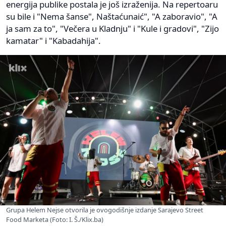
energija publike postala je još izraženija. Na repertoaru
su bile i "Nema šanse", Naštaćunaić", "A zaboravio", "A
ja sam za to", "Večera u Kladnju" i "Kule i gradovi", "Zijo
kamatar" i "Kabadahija".
Grupa Helem Nejse otvorila je ovogodišnje izdanje Sarajevo Street
Food Marketa (Foto: I. Š./Klix.ba)