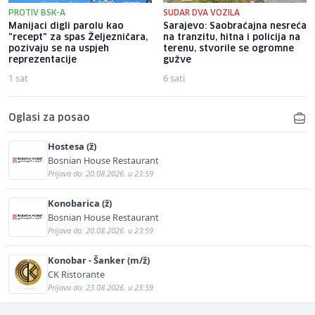
PROTIV BSK-A
SUDAR DVA VOZILA
Manijaci digli parolu kao
Sarajevo: Saobraćajna nesreća
"recept" za spas Željezničara,
na tranzitu, hitna i policija na
pozivaju se na uspjeh
terenu, stvorile se ogromne
reprezentacije
gužve
1 sat
6 sati
Oglasi za posao
Hostesa (ž)
Bosnian House Restaurant
Prijava do: 20.08.2026. u 23:59
Konobarica (ž)
Bosnian House Restaurant
Prijava do: 20.08.2026. u 23:59
Konobar - Šanker (m/ž)
CK Ristorante
Prijava do: 23.08.2026. u 23:59