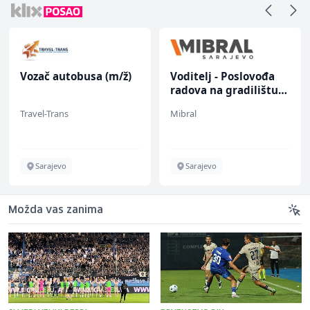
Voditelj - Poslovođa
Građevinski inženjer
radova na gradilištu
(m/ž)
(m/ž)
Mibral
MC-Stella
Sarajevo
Velika Kladuša
Možda vas zanima