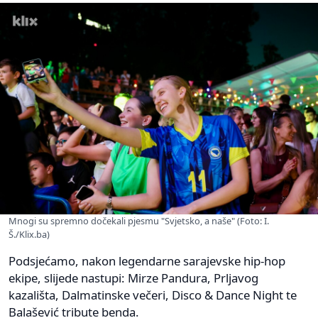
Mnogi su spremno dočekali pjesmu "Svjetsko, a naše" (Foto: I.
Š./Klix.ba)
Podsjećamo, nakon legendarne sarajevske hip-hop
ekipe, slijede nastupi: Mirze Pandura, Prljavog
kazališta, Dalmatinske večeri, Disco & Dance Night te
Balašević tribute benda.