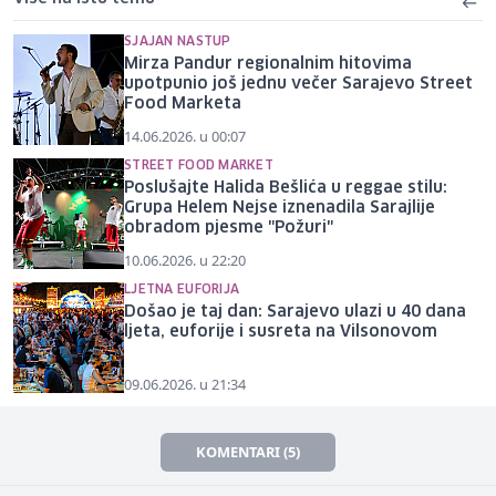
SJAJAN NASTUP
Mirza Pandur regionalnim hitovima
upotpunio još jednu večer Sarajevo Street
Food Marketa
14.06.2026. u 00:07
STREET FOOD MARKET
Poslušajte Halida Bešlića u reggae stilu:
Grupa Helem Nejse iznenadila Sarajlije
obradom pjesme "Požuri"
10.06.2026. u 22:20
LJETNA EUFORIJA
Došao je taj dan: Sarajevo ulazi u 40 dana
ljeta, euforije i susreta na Vilsonovom
09.06.2026. u 21:34
KOMENTARI (5)