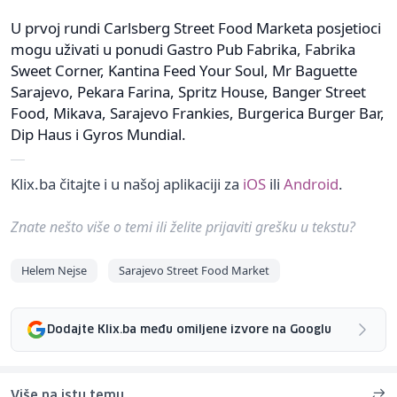
U prvoj rundi Carlsberg Street Food Marketa posjetioci
mogu uživati u ponudi Gastro Pub Fabrika, Fabrika
Sweet Corner, Kantina Feed Your Soul, Mr Baguette
Sarajevo, Pekara Farina, Spritz House, Banger Street
Food, Mikava, Sarajevo Frankies, Burgerica Burger Bar,
Dip Haus i Gyros Mundial.
Klix.ba čitajte i u našoj aplikaciji za
iOS
ili
Android
.
Znate nešto više o temi ili želite prijaviti grešku u tekstu?
Helem Nejse
Sarajevo Street Food Market
Dodajte Klix.ba među omiljene izvore na Googlu
Više na istu temu