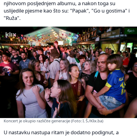
njihovom posljednjem albumu, a nakon toga su
uslijedile pjesme kao što su: "Papak", "Go u gostima" i
"Ruža".
Koncert je okupio različite generacije (Foto: I. Š./Klix.ba)
U nastavku nastupa ritam je dodatno podignut, a