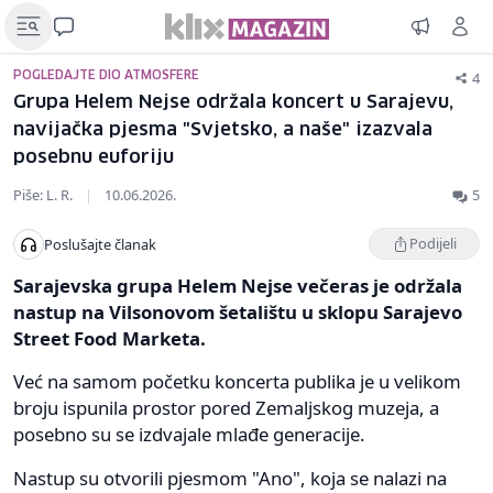
4
POGLEDAJTE DIO ATMOSFERE
Grupa Helem Nejse održala koncert u Sarajevu,
navijačka pjesma "Svjetsko, a naše" izazvala
posebnu euforiju
Piše: L. R.
|
10.06.2026.
5
Podijeli
Poslušajte članak
Sarajevska grupa Helem Nejse večeras je održala
nastup na Vilsonovom šetalištu u sklopu Sarajevo
Street Food Marketa.
Već na samom početku koncerta publika je u velikom
broju ispunila prostor pored Zemaljskog muzeja, a
posebno su se izdvajale mlađe generacije.
Nastup su otvorili pjesmom "Ano", koja se nalazi na