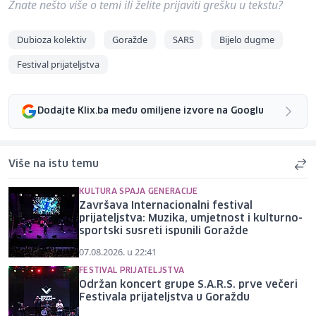
Znate nešto više o temi ili želite prijaviti grešku u tekstu?
Dubioza kolektiv
Goražde
SARS
Bijelo dugme
Festival prijateljstva
Dodajte Klix.ba među omiljene izvore na Googlu
Više na istu temu
KULTURA SPAJA GENERACIJE
Završava Internacionalni festival
prijateljstva: Muzika, umjetnost i kulturno-
sportski susreti ispunili Goražde
07.08.2026. u 22:41
FESTIVAL PRIJATELJSTVA
Održan koncert grupe S.A.R.S. prve večeri
Festivala prijateljstva u Goraždu