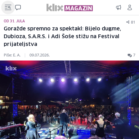
81
OD 31. JULA
Goražde spremno za spektakl: Bijelo dugme,
Dubioza, S.A.R.S. i Adi Šoše stižu na Festival
prijateljstva
Piše: E. A.
|
09.07.2026.
7