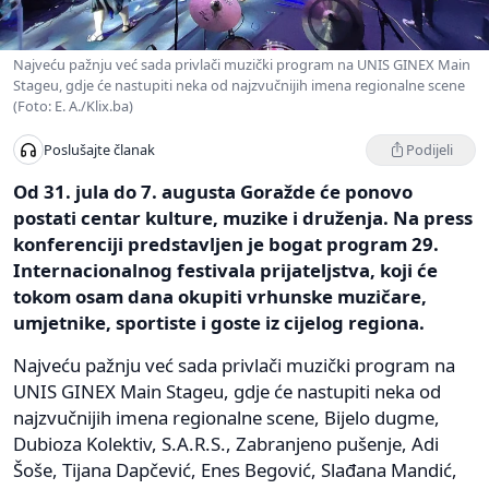
Najveću pažnju već sada privlači muzički program na UNIS GINEX Main
Stageu, gdje će nastupiti neka od najzvučnijih imena regionalne scene
(Foto: E. A./Klix.ba)
Podijeli
Poslušajte članak
Od 31. jula do 7. augusta Goražde će ponovo
postati centar kulture, muzike i druženja. Na press
konferenciji predstavljen je bogat program 29.
Internacionalnog festivala prijateljstva, koji će
tokom osam dana okupiti vrhunske muzičare,
umjetnike, sportiste i goste iz cijelog regiona.
Najveću pažnju već sada privlači muzički program na
UNIS GINEX Main Stageu, gdje će nastupiti neka od
najzvučnijih imena regionalne scene, Bijelo dugme,
Dubioza Kolektiv, S.A.R.S., Zabranjeno pušenje, Adi
Šoše, Tijana Dapčević, Enes Begović, Slađana Mandić,