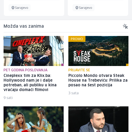
Sarajevo
Sarajevo
Možda vas zanima
PROMO
PET GODINA POSLOVANJA
PRIJAVITE SE
Cineplexx tim za Klix.ba:
Piccolo Mondo otvara Steak
Hollywood nam je i dalje
House na Trebeviću: Prilika za
potreban, ali publiku u kina
posao na šest pozicija
vraćaju domaći filmovi
3 sata
9 sati