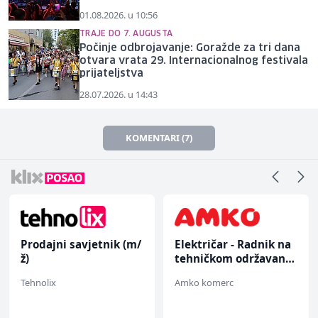
01.08.2026. u 10:56
TRAJE DO 7. AUGUSTA
Počinje odbrojavanje: Goražde za tri dana
otvara vrata 29. Internacionalnog festivala
prijateljstva
28.07.2026. u 14:43
KOMENTARI (7)
Prodajni savjetnik (m/
Električar - Radnik na
ž)
tehničkom održavanju
(m/ž)
Tehnolix
Amko komerc