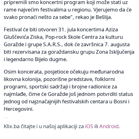
pripremili smo koncertni program koji može stati uz
rame najvećim festivalima u regionu. Vjerujemo da će
svako pronaći nešto za sebe", rekao je Bešlija.
Festival će biti otvoren 31. jula koncertima Aziza
Gluščevića Ziska, Pop-rock škole Centra za kulturu
Goražde i grupe S.A.R.S., dok će završnica 7. augusta
biti rezervisana za goraždansku grupu Zona Isključenja
i legendarno Bijelo dugme.
Osim koncerata, posjetioce očekuju međunarodna
likovna kolonija, pozorišne predstave, folklorni
programi, sportski sadržaji i brojne radionice za
najmlađe, čime će Goražde još jednom potvrditi status
jednog od najznačajnijih festivalskih centara u Bosni i
Hercegovini.
Klix.ba čitajte i u našoj aplikaciji za
iOS
ili
Android
.