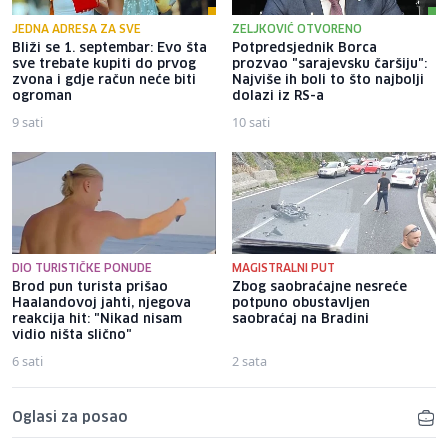
JEDNA ADRESA ZA SVE
ZELJKOVIĆ OTVORENO
Bliži se 1. septembar: Evo šta
Potpredsjednik Borca
sve trebate kupiti do prvog
prozvao "sarajevsku čaršiju":
zvona i gdje račun neće biti
Najviše ih boli to što najbolji
ogroman
dolazi iz RS-a
9 sati
10 sati
DIO TURISTIČKE PONUDE
MAGISTRALNI PUT
Brod pun turista prišao
Zbog saobraćajne nesreće
Haalandovoj jahti, njegova
potpuno obustavljen
reakcija hit: "Nikad nisam
saobraćaj na Bradini
vidio ništa slično"
6 sati
2 sata
Oglasi za posao