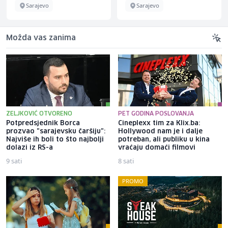
Sarajevo
Sarajevo
Možda vas zanima
ZELJKOVIĆ OTVORENO
PET GODINA POSLOVANJA
Potpredsjednik Borca
Cineplexx tim za Klix.ba:
prozvao "sarajevsku čaršiju":
Hollywood nam je i dalje
Najviše ih boli to što najbolji
potreban, ali publiku u kina
dolazi iz RS-a
vraćaju domaći filmovi
9 sati
8 sati
PROMO