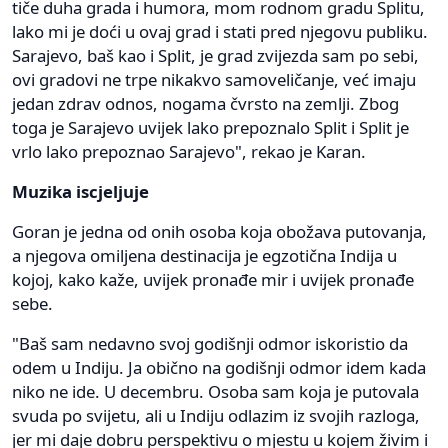
tiče duha grada i humora, mom rodnom gradu Splitu,
lako mi je doći u ovaj grad i stati pred njegovu publiku.
Sarajevo, baš kao i Split, je grad zvijezda sam po sebi,
ovi gradovi ne trpe nikakvo samoveličanje, već imaju
jedan zdrav odnos, nogama čvrsto na zemlji. Zbog
toga je Sarajevo uvijek lako prepoznalo Split i Split je
vrlo lako prepoznao Sarajevo", rekao je Karan.
Muzika iscjeljuje
Goran je jedna od onih osoba koja obožava putovanja,
a njegova omiljena destinacija je egzotična Indija u
kojoj, kako kaže, uvijek pronađe mir i uvijek pronađe
sebe.
"Baš sam nedavno svoj godišnji odmor iskoristio da
odem u Indiju. Ja obično na godišnji odmor idem kada
niko ne ide. U decembru. Osoba sam koja je putovala
svuda po svijetu, ali u Indiju odlazim iz svojih razloga,
jer mi daje dobru perspektivu o mjestu u kojem živim i