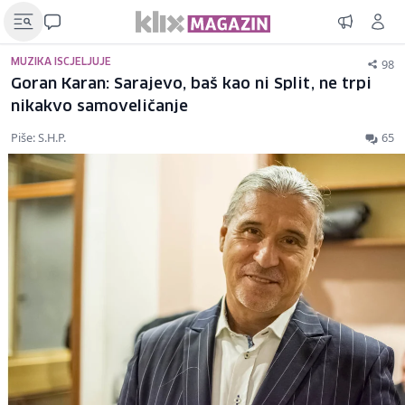
98
MUZIKA ISCJELJUJE
Goran Karan: Sarajevo, baš kao ni Split, ne trpi
nikakvo samoveličanje
Piše: S.H.P.
65