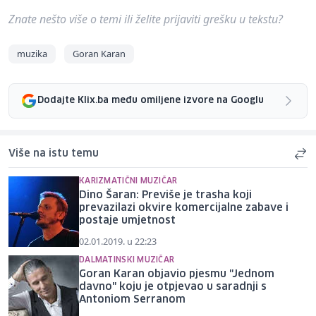
Znate nešto više o temi ili želite prijaviti grešku u tekstu?
muzika
Goran Karan
Dodajte Klix.ba među omiljene izvore na Googlu
Više na istu temu
KARIZMATIČNI MUZIČAR
Dino Šaran: Previše je trasha koji
prevazilazi okvire komercijalne zabave i
postaje umjetnost
02.01.2019. u 22:23
DALMATINSKI MUZIČAR
Goran Karan objavio pjesmu "Jednom
davno" koju je otpjevao u saradnji s
Antoniom Serranom