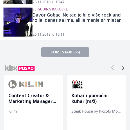
28.11.2018. u 10:47
35 GODINA KARIJERE
Davor Gobac: Nekad je bilo više rock and
rolla, danas ga ima, ali je manje primjetan
26.11.2018. u 16:11
KOMENTARI (65)
Content Creator &
Kuhar i pomoćni
Marketing Manager
kuhar (m/ž)
(m/ž)
Kilim
Steak House by Piccolo Mondo