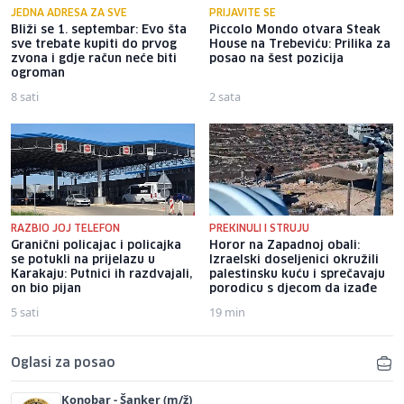
JEDNA ADRESA ZA SVE
PRIJAVITE SE
Bliži se 1. septembar: Evo šta
Piccolo Mondo otvara Steak
sve trebate kupiti do prvog
House na Trebeviću: Prilika za
zvona i gdje račun neće biti
posao na šest pozicija
ogroman
8 sati
2 sata
RAZBIO JOJ TELEFON
PREKINULI I STRUJU
Granični policajac i policajka
Horor na Zapadnoj obali:
se potukli na prijelazu u
Izraelski doseljenici okružili
Karakaju: Putnici ih razdvajali,
palestinsku kuću i sprečavaju
on bio pijan
porodicu s djecom da izađe
5 sati
19 min
Oglasi za posao
Konobar - Šanker (m/ž)