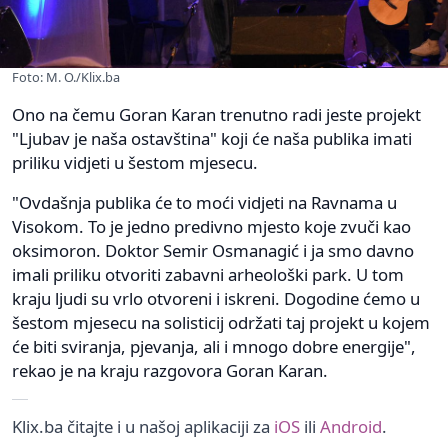
Foto: M. O./Klix.ba
Ono na čemu Goran Karan trenutno radi jeste projekt
"Ljubav je naša ostavština" koji će naša publika imati
priliku vidjeti u šestom mjesecu.
"Ovdašnja publika će to moći vidjeti na Ravnama u
Visokom. To je jedno predivno mjesto koje zvuči kao
oksimoron. Doktor Semir Osmanagić i ja smo davno
imali priliku otvoriti zabavni arheološki park. U tom
kraju ljudi su vrlo otvoreni i iskreni. Dogodine ćemo u
šestom mjesecu na solisticij održati taj projekt u kojem
će biti sviranja, pjevanja, ali i mnogo dobre energije",
rekao je na kraju razgovora Goran Karan.
Klix.ba čitajte i u našoj aplikaciji za
iOS
ili
Android
.