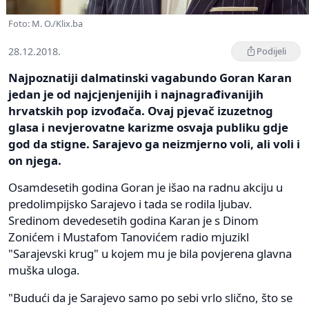
Foto: M. O./Klix.ba
28.12.2018.
Podijeli
Najpoznatiji dalmatinski vagabundo Goran Karan
jedan je od najcjenjenijih i najnagrađivanijih
hrvatskih pop izvođača. Ovaj pjevač izuzetnog
glasa i nevjerovatne karizme osvaja publiku gdje
god da stigne. Sarajevo ga neizmjerno voli, ali voli i
on njega.
Osamdesetih godina Goran je išao na radnu akciju u
predolimpijsko Sarajevo i tada se rodila ljubav.
Sredinom devedesetih godina Karan je s Dinom
Zonićem i Mustafom Tanovićem radio mjuzikl
"Sarajevski krug" u kojem mu je bila povjerena glavna
muška uloga.
"Budući da je Sarajevo samo po sebi vrlo slično, što se