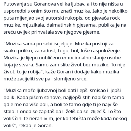
Putovanja su Goranova velika ljubav, ali to nije ništa u
usporedbi s onim što mu znači muzika. Iako je nekoliko
puta mijenjao svoj autorski rukopis, od pjevača rock
muzike, mjuzikala, dalmatinskih pjesama, publika je na
sreću uvijek prihvatala sve njegove pjesme.
"Muzika sama po sebi iscjeljuje. Muzika postoji za
svaku priliku, za radost, tugu, bol, loše raspoloženje.
Muzika je lijepo uobličeno emocionalno stanje osobe
koja je stvara. Samo zamislite život bez muzike. To nije
život, to je robija", kaže Goran i dodaje kako muzika
može zacijeliti sve pa i slomljeno srce.
"Muzika može ljubavnoj boli dati ljepši smisao i ljepši
oblik. Kada pišem stihove, najljepši stih napišem tamo
gdje me najviše boli, a boli te tamo gdje ti je najviše
stalo. I onda se zapitaš da li želiš da se izliječiš. To što
voliš čini te neranjivim, jer ko tebi šta može kada nekog
voliš", rekao je Goran.