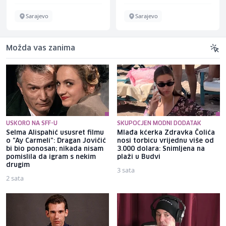
Sarajevo
Sarajevo
Možda vas zanima
USKORO NA SFF-U
SKUPOCJEN MODNI DODATAK
Selma Alispahić ususret filmu
Mlađa kćerka Zdravka Čolića
o "Ay Carmeli": Dragan Jovičić
nosi torbicu vrijednu više od
bi bio ponosan; nikada nisam
3.000 dolara: Snimljena na
pomislila da igram s nekim
plaži u Budvi
drugim
3 sata
2 sata