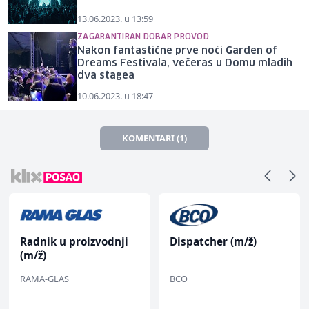
13.06.2023. u 13:59
ZAGARANTIRAN DOBAR PROVOD
Nakon fantastične prve noći Garden of
Dreams Festivala, večeras u Domu mladih
dva stagea
10.06.2023. u 18:47
KOMENTARI (1)
Radnik u proizvodnji
Dispatcher (m/ž)
(m/ž)
RAMA-GLAS
BCO