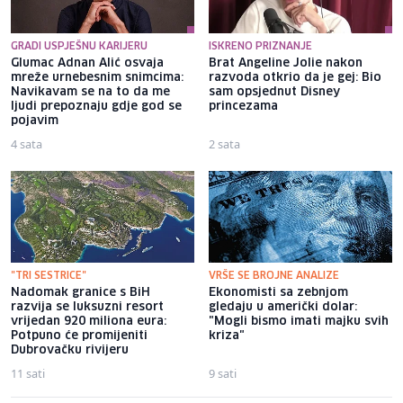
GRADI USPJEŠNU KARIJERU
ISKRENO PRIZNANJE
Glumac Adnan Alić osvaja
Brat Angeline Jolie nakon
mreže urnebesnim snimcima:
razvoda otkrio da je gej: Bio
Navikavam se na to da me
sam opsjednut Disney
ljudi prepoznaju gdje god se
princezama
pojavim
4 sata
2 sata
"TRI SESTRICE"
VRŠE SE BROJNE ANALIZE
Nadomak granice s BiH
Ekonomisti sa zebnjom
razvija se luksuzni resort
gledaju u američki dolar:
vrijedan 920 miliona eura:
"Mogli bismo imati majku svih
Potpuno će promijeniti
kriza"
Dubrovačku rivijeru
11 sati
9 sati