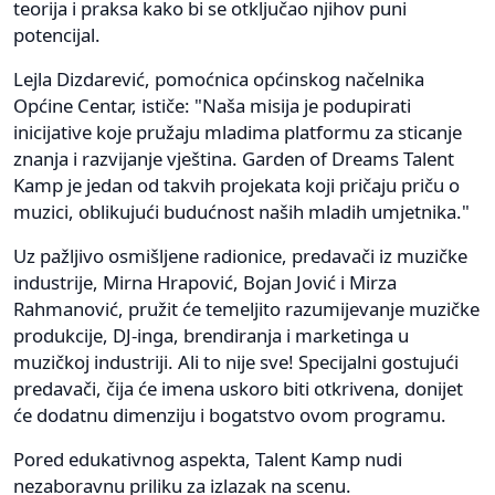
teorija i praksa kako bi se otključao njihov puni
potencijal.
Lejla Dizdarević, pomoćnica općinskog načelnika
Općine Centar, ističe: "Naša misija je podupirati
inicijative koje pružaju mladima platformu za sticanje
znanja i razvijanje vještina. Garden of Dreams Talent
Kamp je jedan od takvih projekata koji pričaju priču o
muzici, oblikujući budućnost naših mladih umjetnika."
Uz pažljivo osmišljene radionice, predavači iz muzičke
industrije, Mirna Hrapović, Bojan Jović i Mirza
Rahmanović, pružit će temeljito razumijevanje muzičke
produkcije, DJ-inga, brendiranja i marketinga u
muzičkoj industriji. Ali to nije sve! Specijalni gostujući
predavači, čija će imena uskoro biti otkrivena, donijet
će dodatnu dimenziju i bogatstvo ovom programu.
Pored edukativnog aspekta, Talent Kamp nudi
nezaboravnu priliku za izlazak na scenu.