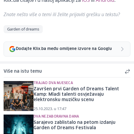
Znate nešto više o temi ili želite prijaviti grešku u tekstu?
Garden of dreams
Dodajte Klix.ba među omiljene izvore na Googlu
Više na istu temu
TRAJAO DVA MJESECA
Završen prvi Garden of Dreams Talent
Kamp: Mladi talenti osvježavaju
elektronsku muzičku scenu
25.10.2023. u 17:47
DVA NEZABORAVNA DANA
Sarajevo zablistalo na petom izdanju
Garden of Dreams Festivala