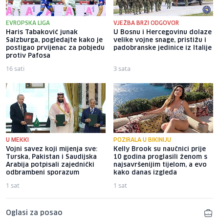
EVROPSKA LIGA
VJEŽBA BRZI ODGOVOR
Haris Tabaković junak
U Bosnu i Hercegovinu dolaze
Salzburga, pogledajte kako je
velike vojne snage, pristižu i
postigao prvijenac za pobjedu
padobranske jedinice iz Italije
protiv Pafosa
16 sati
3 sata
U MEKKI
POZIRALA U BIKINIJU
Vojni savez koji mijenja sve:
Kelly Brook su naučnici prije
Turska, Pakistan i Saudijska
10 godina proglasili ženom s
Arabija potpisali zajednički
najsavršenijim tijelom, a evo
odbrambeni sporazum
kako danas izgleda
1 sat
1 sat
Oglasi za posao