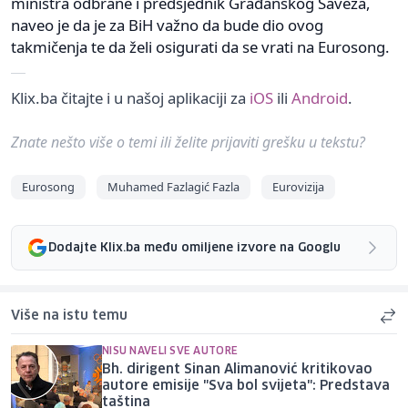
ministra odbrane i predsjednik Građanskog Saveza,
naveo je da je za BiH važno da bude dio ovog
takmičenja te da želi osigurati da se vrati na Eurosong.
Klix.ba čitajte i u našoj aplikaciji za
iOS
ili
Android
.
Znate nešto više o temi ili želite prijaviti grešku u tekstu?
Eurosong
Muhamed Fazlagić Fazla
Eurovizija
Dodajte Klix.ba među omiljene izvore na Googlu
Više na istu temu
NISU NAVELI SVE AUTORE
Bh. dirigent Sinan Alimanović kritikovao
autore emisije "Sva bol svijeta": Predstava
taština