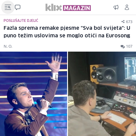
673
POSLUŠAJTE DJELIĆ
Fazla sprema remake pjesme "Sva bol svijeta": U
puno težim uslovima se moglo otići na Eurosong
N. O.
107