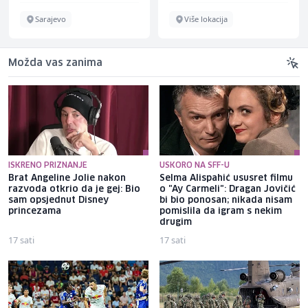
Sarajevo
Više lokacija
Možda vas zanima
ISKRENO PRIZNANJE
USKORO NA SFF-U
Brat Angeline Jolie nakon
Selma Alispahić ususret filmu
razvoda otkrio da je gej: Bio
o "Ay Carmeli": Dragan Jovičić
sam opsjednut Disney
bi bio ponosan; nikada nisam
princezama
pomislila da igram s nekim
drugim
17 sati
17 sati