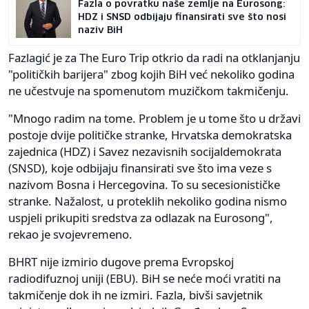
Fazla o povratku naše zemlje na Eurosong:
HDZ i SNSD odbijaju finansirati sve što nosi
naziv BiH
Fazlagić je za The Euro Trip otkrio da radi na otklanjanju
"političkih barijera" zbog kojih BiH već nekoliko godina
ne učestvuje na spomenutom muzičkom takmičenju.
"Mnogo radim na tome. Problem je u tome što u državi
postoje dvije političke stranke, Hrvatska demokratska
zajednica (HDZ) i Savez nezavisnih socijaldemokrata
(SNSD), koje odbijaju finansirati sve što ima veze s
nazivom Bosna i Hercegovina. To su secesionističke
stranke. Nažalost, u proteklih nekoliko godina nismo
uspjeli prikupiti sredstva za odlazak na Eurosong",
rekao je svojevremeno.
BHRT nije izmirio dugove prema Evropskoj
radiodifuznoj uniji (EBU). BiH se neće moći vratiti na
takmičenje dok ih ne izmiri. Fazla, bivši savjetnik