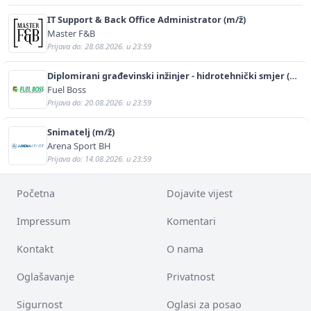
IT Support & Back Office Administrator (m/ž)
Master F&B
Prijava do: 28.08.2026. u 23:59
Diplomirani građevinski inžinjer - hidrotehnički smjer (m/
ž)
Fuel Boss
Prijava do: 20.08.2026. u 23:59
Snimatelj (m/ž)
Arena Sport BH
Prijava do: 14.08.2026. u 23:59
Početna
Dojavite vijest
Impressum
Komentari
Kontakt
O nama
Oglašavanje
Privatnost
Sigurnost
Oglasi za posao