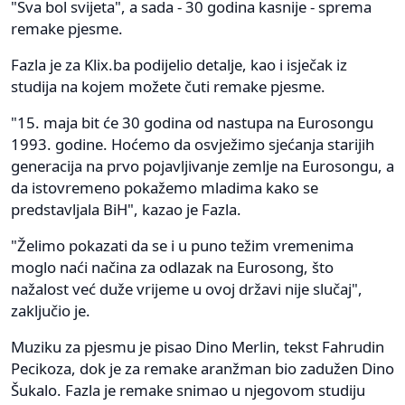
"Sva bol svijeta", a sada - 30 godina kasnije - sprema
remake pjesme.
Fazla je za Klix.ba podijelio detalje, kao i isječak iz
studija na kojem možete čuti remake pjesme.
"15. maja bit će 30 godina od nastupa na Eurosongu
1993. godine. Hoćemo da osvježimo sjećanja starijih
generacija na prvo pojavljivanje zemlje na Eurosongu, a
da istovremeno pokažemo mladima kako se
predstavljala BiH", kazao je Fazla.
"Želimo pokazati da se i u puno težim vremenima
moglo naći načina za odlazak na Eurosong, što
nažalost već duže vrijeme u ovoj državi nije slučaj",
zaključio je.
Muziku za pjesmu je pisao Dino Merlin, tekst Fahrudin
Pecikoza, dok je za remake aranžman bio zadužen Dino
Šukalo. Fazla je remake snimao u njegovom studiju