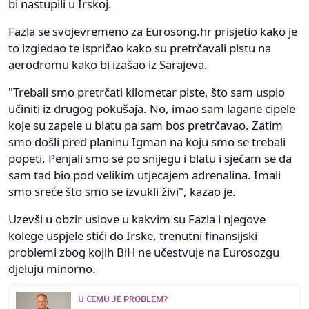
bi nastupili u Irskoj.
Fazla se svojevremeno za Eurosong.hr prisjetio kako je
to izgledao te ispričao kako su pretrčavali pistu na
aerodromu kako bi izašao iz Sarajeva.
"Trebali smo pretrčati kilometar piste, što sam uspio
učiniti iz drugog pokušaja. No, imao sam lagane cipele
koje su zapele u blatu pa sam bos pretrčavao. Zatim
smo došli pred planinu Igman na koju smo se trebali
popeti. Penjali smo se po snijegu i blatu i sjećam se da
sam tad bio pod velikim utjecajem adrenalina. Imali
smo sreće što smo se izvukli živi", kazao je.
Uzevši u obzir uslove u kakvim su Fazla i njegove
kolege uspjele stići do Irske, trenutni finansijski
problemi zbog kojih BiH ne učestvuje na Eurosozgu
djeluju minorno.
U ČEMU JE PROBLEM?