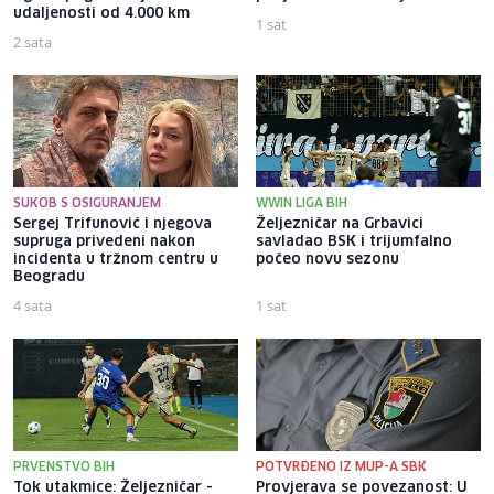
udaljenosti od 4.000 km
1 sat
2 sata
SUKOB S OSIGURANJEM
WWIN LIGA BIH
Sergej Trifunović i njegova
Željezničar na Grbavici
supruga privedeni nakon
savladao BSK i trijumfalno
incidenta u tržnom centru u
počeo novu sezonu
Beogradu
4 sata
1 sat
PRVENSTVO BIH
POTVRĐENO IZ MUP-A SBK
Tok utakmice: Željezničar -
Provjerava se povezanost: U