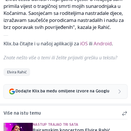
primila vijest o tragičnoj smrti mojih sunarodnjaka u
Kočanima. Saosjećam sa roditeljima nastradale djece,
izražavam saučešće porodicama nastradalih i nadu za
brz oporavak svih povrijeđenih", kazala je Rahić.
Klix.ba čitajte i u našoj aplikaciji za
iOS
ili
Android
.
Znate nešto više o temi ili želite prijaviti grešku u tekstu?
Elvira Rahić
Dodajte Klix.ba među omiljene izvore na Googlu
Više na istu temu
NASTUP TRAJAO TRI SATA
Bajramskim koncertom Elvire Rahić