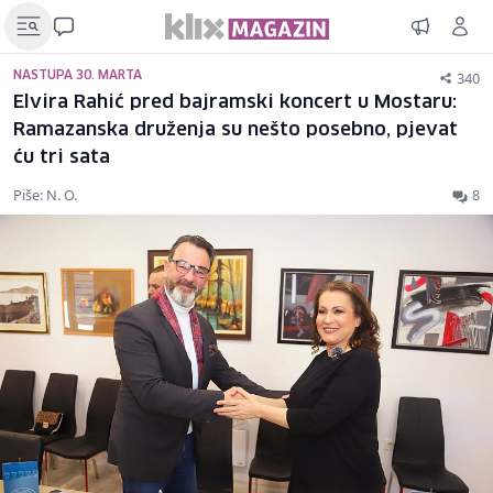
340
NASTUPA 30. MARTA
Elvira Rahić pred bajramski koncert u Mostaru:
Ramazanska druženja su nešto posebno, pjevat
ću tri sata
Piše: N. O.
8