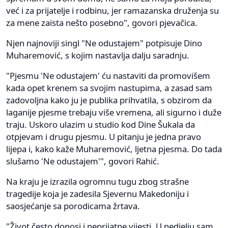
već i za prijatelje i rodbinu, jer ramazanska druženja su
za mene zaista nešto posebno", govori pjevačica.
Njen najnoviji singl "Ne odustajem" potpisuje Dino
Muharemović, s kojim nastavlja dalju saradnju.
"Pjesmu 'Ne odustajem' ću nastaviti da promovišem
kada opet krenem sa svojim nastupima, a zasad sam
zadovoljna kako ju je publika prihvatila, s obzirom da
laganije pjesme trebaju više vremena, ali sigurno i duže
traju. Uskoro ulazim u studio kod Dine Šukala da
otpjevam i drugu pjesmu. U pitanju je jedna pravo
lijepa i, kako kaže Muharemović, ljetna pjesma. Do tada
slušamo 'Ne odustajem'", govori Rahić.
Na kraju je izrazila ogromnu tugu zbog strašne
tragedije koja je zadesila Sjevernu Makedoniju i
saosjećanje sa porodicama žrtava.
"Život često donosi i neprijatne vijesti. U nedjelju sam