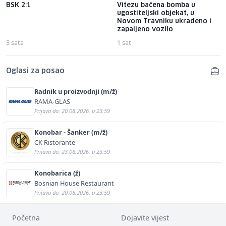
BSK 2:1
Vitezu bačena bomba u
ugostiteljski objekat, u
Novom Travniku ukradeno i
zapaljeno vozilo
3 sata
1 sat
Oglasi za posao
Radnik u proizvodnji (m/ž)
RAMA-GLAS
Prijava do: 20.08.2026. u 23:59
Konobar - Šanker (m/ž)
CK Ristorante
Prijava do: 23.08.2026. u 23:59
Konobarica (ž)
Bosnian House Restaurant
Prijava do: 20.08.2026. u 23:59
Početna
Dojavite vijest