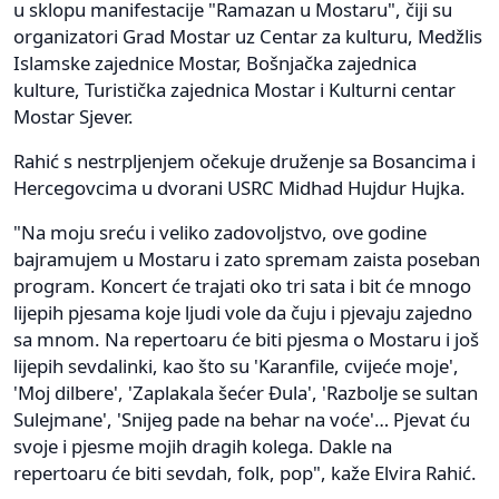
u sklopu manifestacije "Ramazan u Mostaru", čiji su
organizatori Grad Mostar uz Centar za kulturu, Medžlis
Islamske zajednice Mostar, Bošnjačka zajednica
kulture, Turistička zajednica Mostar i Kulturni centar
Mostar Sjever.
Rahić s nestrpljenjem očekuje druženje sa Bosancima i
Hercegovcima u dvorani USRC Midhad Hujdur Hujka.
"Na moju sreću i veliko zadovoljstvo, ove godine
bajramujem u Mostaru i zato spremam zaista poseban
program. Koncert će trajati oko tri sata i bit će mnogo
lijepih pjesama koje ljudi vole da čuju i pjevaju zajedno
sa mnom. Na repertoaru će biti pjesma o Mostaru i još
lijepih sevdalinki, kao što su 'Karanfile, cvijeće moje',
'Moj dilbere', 'Zaplakala šećer Đula', 'Razbolje se sultan
Sulejmane', 'Snijeg pade na behar na voće'… Pjevat ću
svoje i pjesme mojih dragih kolega. Dakle na
repertoaru će biti sevdah, folk, pop", kaže Elvira Rahić.