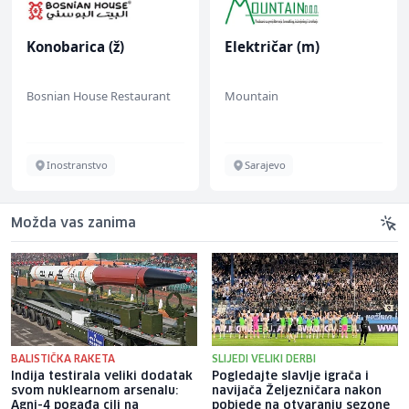
Konobarica (ž)
Električar (m)
Bosnian House Restaurant
Mountain
Inostranstvo
Sarajevo
Možda vas zanima
BALISTIČKA RAKETA
SLIJEDI VELIKI DERBI
Indija testirala veliki dodatak
Pogledajte slavlje igrača i
svom nuklearnom arsenalu:
navijača Željezničara nakon
Agni-4 pogađa cilj na
pobjede na otvaranju sezone