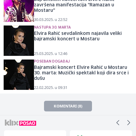
završena manifestacija "Ramazan u
Mostaru"
30.03.2025. u 22:52
NASTUPA 30. MARTA
Elvira Rahić sevdalinkom najavila veliki
bajramski koncert u Mostaru
25.03.2025. u 12:46
POSEBAN DOGAĐAJ
Bajramski koncert Elvire Rahić u Mostaru
30. marta: Muzički spektakl koji dira srce i
dušu
22.02.2025. u 09:31
KOMENTARI (8)