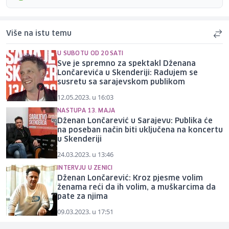
Više na istu temu
U SUBOTU OD 20 SATI
Sve je spremno za spektakl Dženana
Lončarevića u Skenderiji: Radujem se
susretu sa sarajevskom publikom
12.05.2023. u 16:03
NASTUPA 13. MAJA
Dženan Lončarević u Sarajevu: Publika će
na poseban način biti uključena na koncertu
u Skenderiji
24.03.2023. u 13:46
INTERVJU U ZENICI
Dženan Lončarević: Kroz pjesme volim
ženama reći da ih volim, a muškarcima da
pate za njima
09.03.2023. u 17:51