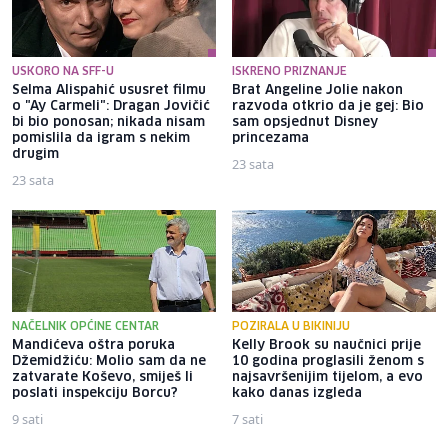
USKORO NA SFF-U
ISKRENO PRIZNANJE
Selma Alispahić ususret filmu
Brat Angeline Jolie nakon
o "Ay Carmeli": Dragan Jovičić
razvoda otkrio da je gej: Bio
bi bio ponosan; nikada nisam
sam opsjednut Disney
pomislila da igram s nekim
princezama
drugim
23 sata
23 sata
NAČELNIK OPĆINE CENTAR
POZIRALA U BIKINIJU
Mandićeva oštra poruka
Kelly Brook su naučnici prije
Džemidžiću: Molio sam da ne
10 godina proglasili ženom s
zatvarate Koševo, smiješ li
najsavršenijim tijelom, a evo
poslati inspekciju Borcu?
kako danas izgleda
9 sati
7 sati