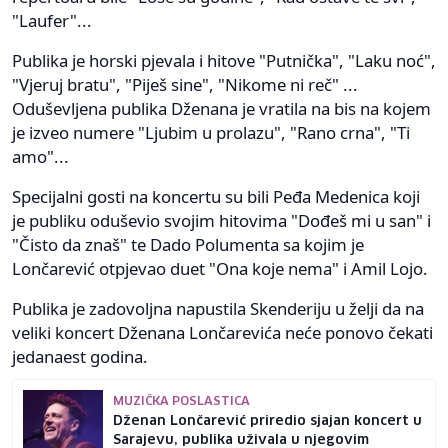
"Laufer"...
Publika je horski pjevala i hitove "Putnička", "Laku noć",
"Vjeruj bratu", "Piješ sine", "Nikome ni reč" ...
Oduševljena publika Dženana je vratila na bis na kojem
je izveo numere "Ljubim u prolazu", "Rano crna", "Ti
amo"...
Specijalni gosti na koncertu su bili Peđa Medenica koji
je publiku oduševio svojim hitovima "Dođeš mi u san" i
"Čisto da znaš" te Dado Polumenta sa kojim je
Lončarević otpjevao duet "Ona koje nema" i Amil Lojo.
Publika je zadovoljna napustila Skenderiju u želji da na
veliki koncert Dženana Lončarevića neće ponovo čekati
jedanaest godina.
MUZIČKA POSLASTICA
Dženan Lončarević priredio sjajan koncert u
Sarajevu, publika uživala u njegovim