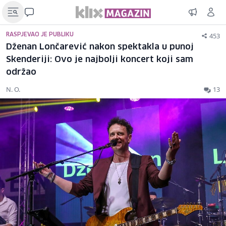
453
RASPJEVAO JE PUBLIKU
Dženan Lončarević nakon spektakla u punoj
Skenderiji: Ovo je najbolji koncert koji sam
održao
N. O.
13