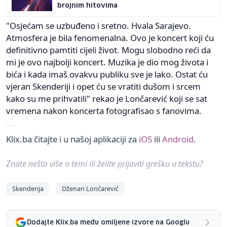
brojnim hitovima
"Osjećam se uzbuđeno i sretno. Hvala Sarajevo.
Atmosfera je bila fenomenalna. Ovo je koncert koji ću
definitivno pamtiti cijeli život. Mogu slobodno reći da
mi je ovo najbolji koncert. Muzika je dio mog života i
bića i kada imaš ovakvu publiku sve je lako. Ostat ću
vjeran Skenderiji i opet ću se vratiti dušom i srcem
kako su me prihvatili" rekao je Lončarević koji se sat
vremena nakon koncerta fotografisao s fanovima.
Klix.ba čitajte i u našoj aplikaciji za
iOS
ili
Android
.
Znate nešto više o temi ili želite prijaviti grešku u tekstu?
Skenderija
Dženan Lončarević
Dodajte Klix.ba među omiljene izvore na Googlu