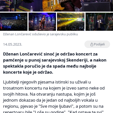
+1
Dženan Lončarević oduševio je sarajevsku publiku
14.05.2023.
Podijeli
Dženan Lončarević sinoć je održao koncert za
pamćenje u punoj sarajevskoj Skenderiji, a nakon
spektakla poručio je da spada među najbolje
koncerte koje je održao.
Ljubitelji njegovih pjesama istinski su uživali u
trosatnom koncertu na kojem je izveo samo neke od
svojih hitova. Na otvaranju nastupa, kojim je još
jednom dokazao da je jedan od najboljih vokala u
regionu, pjevao je "Sve moje ljubavi", a potom su na
repertoaru bile "Loše su godine", "Kad ostave te svi",