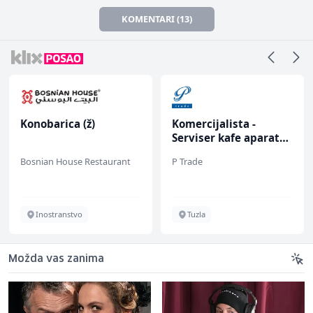
KOMENTARI (13)
Konobarica (ž)
Komercijalista -
Serviser kafe aparata
(m/ž)
Bosnian House Restaurant
P Trade
Inostranstvo
Tuzla
Možda vas zanima