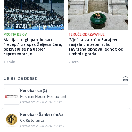
PROTIV BSK-A
TEKUĆE ODRŽAVANJE
Manijaci digli parolu kao
"Vječna vatra" u Sarajevu
"recept" za spas Željezničara,
zasjala u novom ruhu,
pozivaju se na uspjeh
završena obnova jednog od
reprezentacije
simbola grada
19 min
2 sata
Oglasi za posao
Konobarica (ž)
Bosnian House Restaurant
Prijava do: 20.08.2026. u 23:59
Konobar - Šanker (m/ž)
CK Ristorante
Prijava do: 23.08.2026. u 23:59