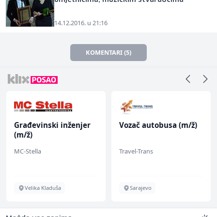
14.12.2016. u 21:16
KOMENTARI (5)
Građevinski inženjer
Vozač autobusa (m/ž)
(m/ž)
MC-Stella
Travel-Trans
Velika Kladuša
Sarajevo