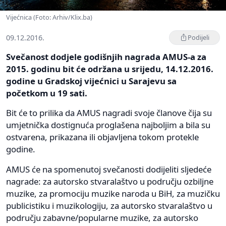
Vijećnica (Foto: Arhiv/Klix.ba)
09.12.2016.
Podijeli
Svečanost dodjele godišnjih nagrada AMUS-a za
2015. godinu bit će održana u srijedu, 14.12.2016.
godine u Gradskoj vijećnici u Sarajevu sa
početkom u 19 sati.
Bit će to prilika da AMUS nagradi svoje članove čija su
umjetnička dostignuća proglašena najboljim a bila su
ostvarena, prikazana ili objavljena tokom protekle
godine.
AMUS će na spomenutoj svečanosti dodijeliti sljedeće
nagrade: za autorsko stvaralaštvo u području ozbiljne
muzike, za promociju muzike naroda u BiH, za muzičku
publicistiku i muzikologiju, za autorsko stvaralaštvo u
području zabavne/popularne muzike, za autorsko