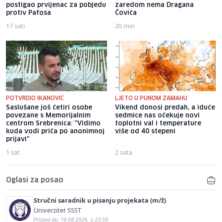
postigao prvijenac za pobjedu
zaredom nema Dragana
protiv Pafosa
Čovića
17 sati
20 min
POTVRDIO IKANOVIĆ
LJETO U PUNOM ZAMAHU
Saslušane još četiri osobe
Vikend donosi predah, a iduće
povezane s Memorijalnim
sedmice nas očekuje novi
centrom Srebrenica: "Vidimo
toplotni val i temperature
kuda vodi priča po anonimnoj
više od 40 stepeni
prijavi"
1 sat
2 sata
Oglasi za posao
Stručni saradnik u pisanju projekata (m/ž)
Univerzitet SSST
Prijava do: 19.08.2026. u 23:59