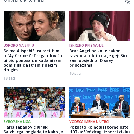
Možda vas zanima
USKORO NA SFF-U
ISKRENO PRIZNANJE
Selma Alispahić ususret filmu
Brat Angeline Jolie nakon
o "Ay Carmeli": Dragan Jovičić
razvoda otkrio da je gej: Bio
bi bio ponosan; nikada nisam
sam opsjednut Disney
pomislila da igram s nekim
princezama
drugim
19 sati
18 sati
EVROPSKA LIGA
VODEĆA IMENA U UTRCI
Haris Tabaković junak
Poznato ko nosi izborne liste
Salzburga, pogledajte kako je
HDZ-a: Već drugi izborni ciklus