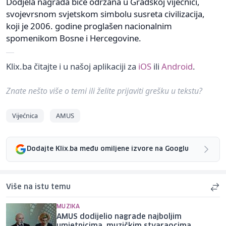
Dodjela nagrada biće održana u Gradskoj vijećnici,
svojevrsnom svjetskom simbolu susreta civilizacija,
koji je 2006. godine proglašen nacionalnim
spomenikom Bosne i Hercegovine.
Klix.ba čitajte i u našoj aplikaciji za
iOS
ili
Android
.
Znate nešto više o temi ili želite prijaviti grešku u tekstu?
Vijećnica
AMUS
Dodajte Klix.ba među omiljene izvore na Googlu
Više na istu temu
MUZIKA
AMUS dodijelio nagrade najboljim
umjetnicima, muzičkim stvaraocima