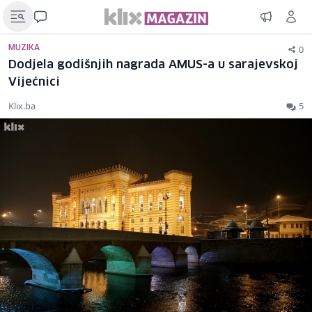
0
MUZIKA
Dodjela godišnjih nagrada AMUS-a u sarajevskoj
Vijećnici
Klix.ba
5