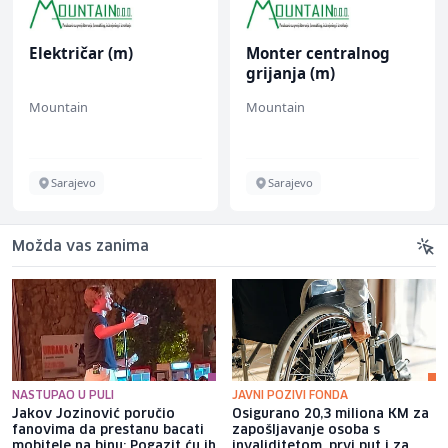
Električar (m)
Monter centralnog
grijanja (m)
Mountain
Mountain
Sarajevo
Sarajevo
Možda vas zanima
NASTUPAO U PULI
JAVNI POZIVI FONDA
Jakov Jozinović poručio
Osigurano 20,3 miliona KM za
fanovima da prestanu bacati
zapošljavanje osoba s
mobitele na binu: Pogazit ću ih
invaliditetom, prvi put i za