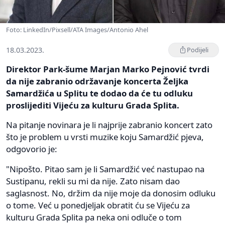
Foto: LinkedIn/Pixsell/ATA Images/Antonio Ahel
18.03.2023.
Podijeli
Direktor Park-šume Marjan Marko Pejnović tvrdi
da nije zabranio održavanje koncerta Željka
Samardžića u Splitu te dodao da će tu odluku
proslijediti Vijeću za kulturu Grada Splita.
Na pitanje novinara je li najprije zabranio koncert zato
što je problem u vrsti muzike koju Samardžić pjeva,
odgovorio je:
"Nipošto. Pitao sam je li Samardžić već nastupao na
Sustipanu, rekli su mi da nije. Zato nisam dao
saglasnost. No, držim da nije moje da donosim odluku
o tome. Već u ponedjeljak obratit ću se Vijeću za
kulturu Grada Splita pa neka oni odluče o tom