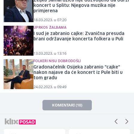
Željku Samardžiću nije dozvoljeno da održi
koncert u Splitu: Njegova muzika nije
primjerena
18.03.2023. u 07:20
UPRKOS ŽALBAMA
I sud je zabranio cajke: Zvanična presuda
brani održavanje koncerta folkera u Puli
13.03.2023. u 13:16
FOLKERI NISU DOBRODOŠLI
Gradonačelnik Osijeka zabranio "cajke"
nakon najave da će koncert iz Pule biti u
tom gradu
24.02.2023. u 09:49
KOMENTARI (10)