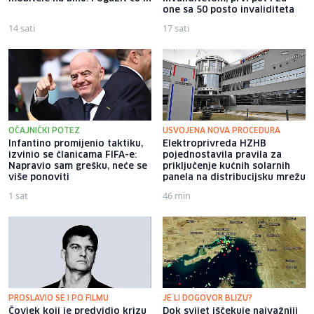
one sa 50 posto invaliditeta
14 sati
17 sati
OČAJNIČKI POTEZ
USVOJENA NOVA PROCEDURA
Infantino promijenio taktiku,
Elektroprivreda HZHB
izvinio se članicama FIFA-e:
pojednostavila pravila za
Napravio sam grešku, neće se
priključenje kućnih solarnih
više ponoviti
panela na distribucijsku mrežu
1 sat
46 min
PROSLAVIO SE I PO FILMU
JE LI DOGOVOR BLIZU?
Čovjek koji je predvidio krizu
Dok svijet iščekuje najvažniji