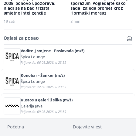
2008. ponovo upozorava:
sporazum: Pogledajte kako
Kladi se na pad tržišta
sada izgleda promet kroz
umjetne inteligencije
Hormuški moreuz
19 sati
8 min
Oglasi za posao
Voditelj smjene - Poslovođa (m/ž)
Špica Lounge
Prijava do: 06.08.2026. u 23:59
Konobar - Šanker (m/ž)
Špica Lounge
Prijava do: 22.08.2026. u 23:59
Kustos u galeriji slika (m/ž)
Galerija Java
Prijava do: 09.08.2026. u 23:59
Početna
Dojavite vijest