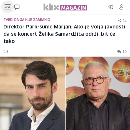
24
TVRDI DA GA NIJE ZABRANIO
Direktor Park-šume Marjan: Ako je volja javnosti
da se koncert Željka Samardžića održi, bit će
tako
I. S.
10