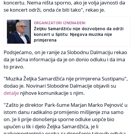
koncertu. Nema ništa sporno, ako je volja javnosti da
se koncert održi, onda će biti tako", rekao je.
ORGANIZATORI IZNENAĐENI
Željku Samardžiću nije dozvoljeno da održi
koncert u Splitu: Njegova muzika nije
primjerena
Podsjećamo, on je ranije za Slobodnu Dalmaciju rekao
da je tačna informacija da je on donio odluku i da ima
to pravo.
"Muzika Željka Samardžića nije primjerena Sustipanu",
dodao je. Novinari Slobodne Dalmacije objavili su
detalje
njihove komunikacije s njim.
"Zašto je direktor Park-šume Marjan Marko Pejnović u
istom danu radikalno promijenio mišljenje zna samo
on. Je li prije donošenja sporne odluke uopće bio
upućen u lik i djelo Željka Samardžića, je li
najkompetentnija osoba za donošenje takovih odluka,