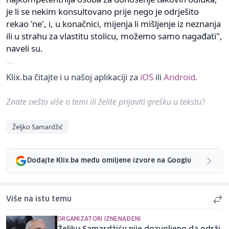
je li se nekim konsultovano prije nego je odrješito
rekao 'ne', i, u konačnici, mijenja li mišljenje iz neznanja
ili u strahu za vlastitu stolicu, možemo samo nagađati",
naveli su.
Klix.ba čitajte i u našoj aplikaciji za
iOS
ili
Android
.
Znate nešto više o temi ili želite prijaviti grešku u tekstu?
Željko Samardžić
Dodajte Klix.ba među omiljene izvore na Googlu
Više na istu temu
ORGANIZATORI IZNENAĐENI