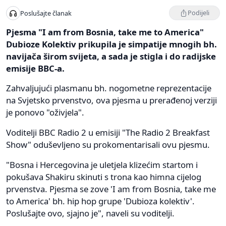
Podijeli
Poslušajte članak
Pjesma "I am from Bosnia, take me to America"
Dubioze Kolektiv prikupila je simpatije mnogih bh.
navijača širom svijeta, a sada je stigla i do radijske
emisije BBC-a.
Zahvaljujući plasmanu bh. nogometne reprezentacije
na Svjetsko prvenstvo, ova pjesma u prerađenoj verziji
je ponovo "oživjela".
Voditelji BBC Radio 2 u emisiji "The Radio 2 Breakfast
Show" oduševljeno su prokomentarisali ovu pjesmu.
"Bosna i Hercegovina je uletjela klizećim startom i
pokušava Shakiru skinuti s trona kao himna cijelog
prvenstva. Pjesma se zove 'I am from Bosnia, take me
to America' bh. hip hop grupe 'Dubioza kolektiv'.
Poslušajte ovo, sjajno je", naveli su voditelji.