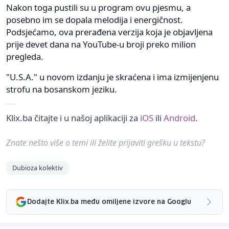
Nakon toga pustili su u program ovu pjesmu, a
posebno im se dopala melodija i energičnost.
Podsjećamo, ova prerađena verzija koja je objavljena
prije devet dana na YouTube-u broji preko milion
pregleda.
"U.S.A." u novom izdanju je skraćena i ima izmijenjenu
strofu na bosanskom jeziku.
Klix.ba čitajte i u našoj aplikaciji za
iOS
ili
Android
.
Znate nešto više o temi ili želite prijaviti grešku u tekstu?
Dubioza kolektiv
Dodajte Klix.ba među omiljene izvore na Googlu