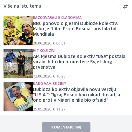
Više na istu temu
RAZGOVARALI S ČLANOVIMA
BBC ponovo o pjesmi Dubioze kolektiv:
Kako je "I Am From Bosnia" postala hit
Mundijala
20.06.2026. u 08:51
HIT KOJI ŽIVI
AP: Pjesma Dubioze Kolektiv "USA" postala
viralni hit i dio atmosfere Svjetskog
prvenstva
12.06.2026. u 16:28
KAKO VAM SE ČINI?
Dubioza kolektiv objavila novu verziju
"U.S.A.": "Igraj Bosno kao nikad dosad, a
ono protiv Nigerije nije bio ofsajd"
25.05.2026. u 11:27
KOMENTARI (49)