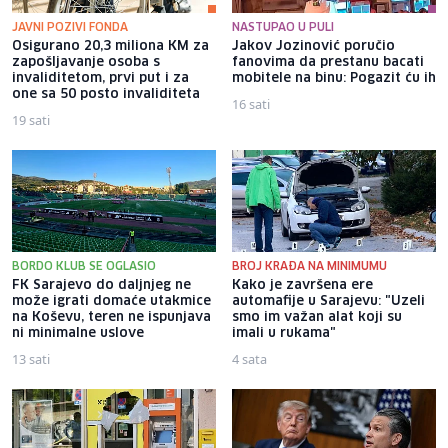
JAVNI POZIVI FONDA
NASTUPAO U PULI
Osigurano 20,3 miliona KM za
Jakov Jozinović poručio
zapošljavanje osoba s
fanovima da prestanu bacati
invaliditetom, prvi put i za
mobitele na binu: Pogazit ću ih
one sa 50 posto invaliditeta
16 sati
19 sati
BORDO KLUB SE OGLASIO
BROJ KRAĐA NA MINIMUMU
FK Sarajevo do daljnjeg ne
Kako je završena ere
može igrati domaće utakmice
automafije u Sarajevu: "Uzeli
na Koševu, teren ne ispunjava
smo im važan alat koji su
ni minimalne uslove
imali u rukama"
13 sati
4 sata