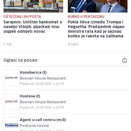
OŠTEĆENA I BH POŠTA
BURNO U PENTAGONU
Sarajevo: Uništen bankomat u
Pukla tikva između Trumpa i
naselju Višnjik, pljačkaši nisu
Hegsetha: Predsjednik napao
uspjeli odnijeti novac
ministra rata kad je saznao
koliko je raketa na zalihama
1 sat
4 sata
Oglasi za posao
Konobarica (ž)
Bosnian House Restaurant
Prijava do: 20.08.2026. u 23:59
Hostesa (ž)
Bosnian House Restaurant
Prijava do: 20.08.2026. u 23:59
Agent u call centru (m/ž)
Poslovne novine
Prijava do: 21.08.2026. u 23:59