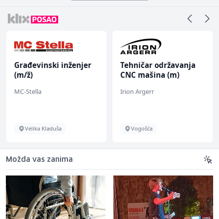
Građevinski inženjer
Tehničar održavanja
(m/ž)
CNC mašina (m)
MC-Stella
Irion Argerr
Velika Kladuša
Vogošća
Možda vas zanima