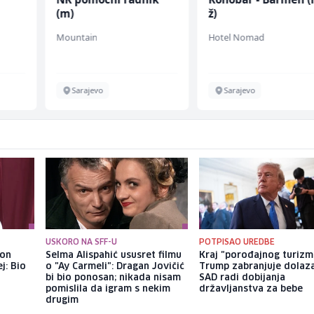
(m)
ž)
Mountain
Hotel Nomad
Sarajevo
Sarajevo
USKORO NA SFF-U
POTPISAO UREDBE
kon
Selma Alispahić ususret filmu
Kraj "porođajnog turizm
j: Bio
o "Ay Carmeli": Dragan Jovičić
Trump zabranjuje dolaz
bi bio ponosan; nikada nisam
SAD radi dobijanja
pomislila da igram s nekim
državljanstva za bebe
drugim