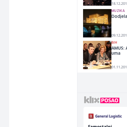
18.12.201
MUZIKA
Dodjela
09.12.201
BIH
AMUS: A
uma
01.11.201
Asistent za
Samostalni