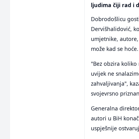
ljudima čiji rad i
Dobrodošlicu gost
Dervišhalidović, k
umjetnike, autore, 
može kad se hoće.
"Bez obzira koliko
uvijek ne snalazim
zahvaljivanja", ka
svojevrsno prizna
Generalna direktor
autori u BiH kona
uspješnije ostvaruj