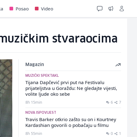
ka
Posao
Video
 muzičkim stvaraocima
Magazin
MUZIČKI SPEKTAKL
Tijana Dapčević prvi put na Festivalu
prijateljstva u Goraždu: Ne gledajte vijesti,
volite ljude oko sebe
8h 15min
6
7
NOVA ISPOVIJEST
Travis Barker otkrio zašto su on i Kourtney
Kardashian govorili o pobačaju u filmu
8h 55min
0
1