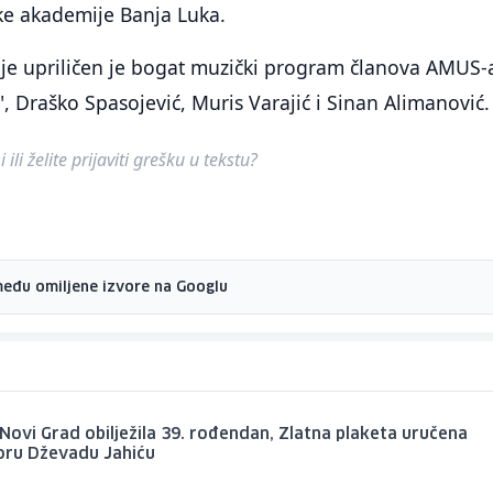
ke akademije Banja Luka.
je upriličen je bogat muzički program članova AMUS-
, Draško Spasojević, Muris Varajić i Sinan Alimanović.
ili želite prijaviti grešku u tekstu?
među omiljene izvore na Googlu
Novi Grad obilježila 39. rođendan, Zlatna plaketa uručena
oru Dževadu Jahiću