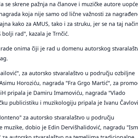
a se skrene pažnja na članove i muzičke autore uopće
 nagrada koja nije samo od lične važnosti za nagrađe
ajna kako za AMUS, tako i za struku, jer se na taj način
bolji rad", kazala je Trnčić.
rade onima čiji je rad u domenu autorskog stvaralašt
rag.
lović", za autorsko stvaralaštvo u području ozbiljne
 Asimu Horoziću, nagrada "Fra Grgo Martić", za promo
iH pripala je Damiru Imamoviću, nagrada "Vlado
čku publicistiku i muzikologiju pripala je Ivanu Čavlov
nteno" za autorsko stvaralaštvo u području
 muzike, dobio je Edin Dervišhalidović, nagradu "Ism
 za autorsko stvaralaštvo na temeljima tradicionalne