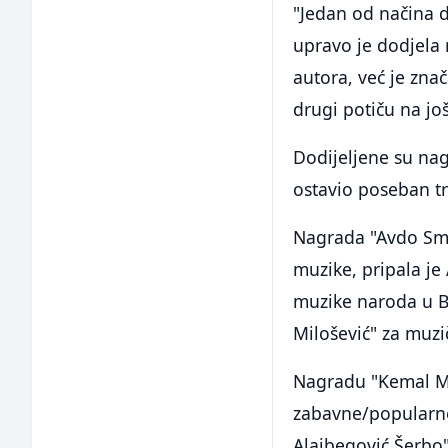
"Jedan od načina d
upravo je dodjela
autora, već je znač
drugi potiču na još 
Dodijeljene su nag
ostavio poseban t
Nagrada "Avdo Smai
muzike, pripala je
muzike naroda u B
Milošević" za muzi
Nagradu "Kemal Mo
zabavne/popularne
Alajbegović Šerbo"