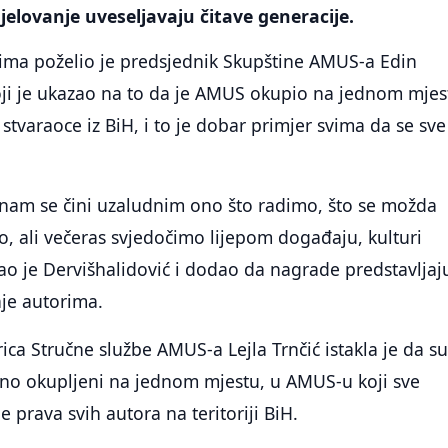
 djelovanje uveseljavaju čitave generacije.
ima poželio je predsjednik Skupštine AMUS-a Edin
oji je ukazao na to da je AMUS okupio na jednom mjes
stvaraoce iz BiH, i to je dobar primjer svima da se sve
 nam se čini uzaludnim ono što radimo, što se možda
o, ali večeras svjedočimo lijepom događaju, kulturi
zao je Dervišhalidović i dodao da nagrade predstavljaj
nje autorima.
ica Stručne službe AMUS-a Lejla Trnčić istakla je da su
čno okupljeni na jednom mjestu, u AMUS-u koji sve
e prava svih autora na teritoriji BiH.