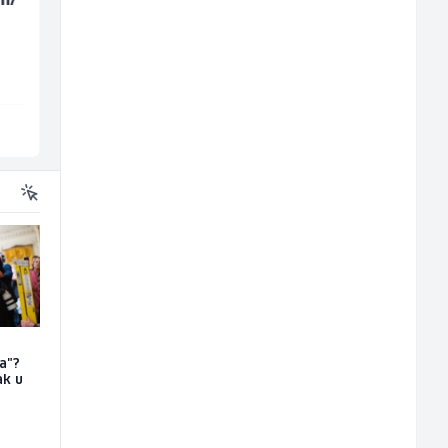
Voice Quality
Management (m/w)
Lidl BH
Servicepoint
Lepenica
Sarajevo
a"?
ak u