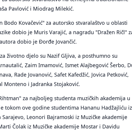
aša Pavlović i Miodrag Milekić.
 Bodo Kovačević" za autorsko stvaralaštvo u oblasti
ike dobio je Muris Varajić, a nagradu "Dražen Ričl" z
autora dobio je Đorđe Jovančić.
za životno djelo su Nazif Gljiva, a posthumno su
Arnautalić, Zaim Imamović, Ismet Alajbegović Šerbo, 
nava, Rade Jovanović, Safet Kafedžić, Jovica Petković,
l Monteno i Jadranka Stojaković.
Rihtman" za najboljeg studenta muzičkih akademija u
nije tokom ove godine studentima Hananu Hadžajliću i
 Sarajevo, Leonori Bajramoski iz Muzičke akademije
Marti Čolak iz Muzičke akademije Mostar i Davidu