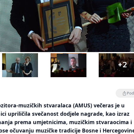
+2
Podi
zitora-muzičkih stvaralaca (AMUS) večeras je u
ici upriličila svečanost dodjele nagrade, kao izraz
znanja prema umjetnicima, muzičkim stvaraocima i
ose očuvanju muzičke tradicije Bosne i Hercegovin