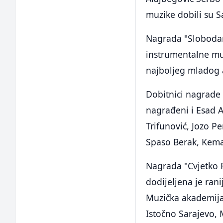
muzike dobili su S
Nagrada "Slobodan
instrumentalne muz
najboljeg mladog 
Dobitnici nagrade 
nagrađeni i Esad 
Trifunović, Jozo Pe
Spaso Berak, Kema
Nagrada "Cvjetko 
dodijeljena je ra
Muzička akademija
Istočno Sarajevo, 