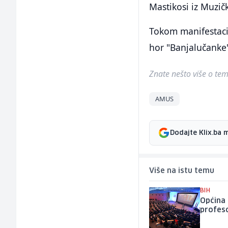
Mastikosi iz Muzič
Tokom manifestaci
hor "Banjalučanke"
Znate nešto više o temi 
AMUS
Dodajte Klix.ba 
Više na istu temu
BIH
Općina 
profes