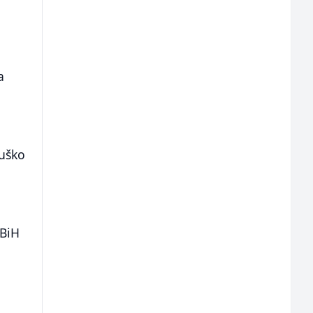
a
Duško
 BiH
z