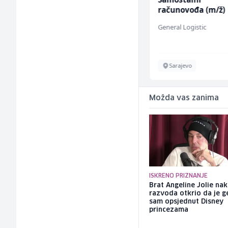
administraciju (m/ž)
računovođa (m/ž)
Ekopak
General Logistic
Sarajevo
Sarajevo
Možda vas zanima
ISKRENO PRIZNANJE
Brat Angeline Jolie na
razvoda otkrio da je ge
sam opsjednut Disney
princezama