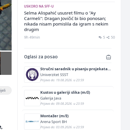
USKORO NA SFF-U
Selma Alispahić ususret filmu o "Ay
Carmeli": Dragan Jovičić bi bio ponosan;
nikada nisam pomislila da igram s nekim
drugim
9h 49min
5
50
Oglasi za posao
Stručni saradnik u pisanju projekata
(m/ž)
Univerzitet SSST
Prijava do: 19.08.2026. u 23:59
jeli
Kustos u galeriji slika (m/ž)
Galerija Java
Prijava do: 09.08.2026. u 23:59
Montažer (m/ž)
Arena Sport BH
e,
Prijava do: 03.09.2026. u 23:59