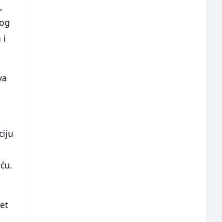
,
nog
 i
va
ciju
iću.
et