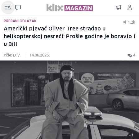
1.2k
PRERANI ODLAZAK
Američki pjevač Oliver Tree stradao u
helikopterskoj nesreći: Prošle godine je boravio i
u BiH
Piše: D. V.
|
14.06.2026.
4