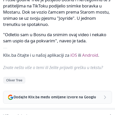
pratiteljima na TikToku podijelio snimke boravka u
Mostaru. Dok se vozio čamcem prema Starom mostu,
snimao se uz svoju pjesmu "Joyride". U jednom
trenutku se spotaknuo.
"Odletio sam u Bosnu da snimim ovaj video i nekako
sam uspio da ga pokvarim", naveo je tada.
Klix.ba čitajte i u našoj aplikaciji za
iOS
ili
Android
.
Znate nešto više o temi ili želite prijaviti grešku u tekstu?
Oliver Tree
Dodajte Klix.ba među omiljene izvore na Googlu