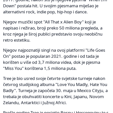
Down" postala hit. U svojim pjesmama miješao je
alternativni rock, indie pop, hip-hop i dance.
Njegov muzički spot "All That x Alien Boy" koji je
napisao i režirao, broji preko 50 miliona pregleda, a
kroz njega je široj publici predstavio svoju neobičnu
retro estetiku.
Njegov najpoznatiji singl na ovoj platformi "Life Goes
On" postao je popularan 2021. godine i od tada je
korišten u više od 3,7 miliona videa, dok je pjesma
"Miss You" korištena 1,5 miliona puta.
Tree je bio usred svoje četvrte svjetske turneje nakon
četvrog studijskog albuma "Love You Madly, Hate You
Badly". Turneja je započela 30. maja u Mexico Cityju, a
trebala je obuhvatiti koncerte u Kini, Japanu, Novom
Zelandu, Antarktici i Južnoj Africi.
Prošle godine Tree je posjetio Bosnu i Hercegovinu te s