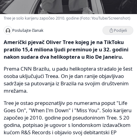
Tree je solo karijeru započeo 2010. godine (Foto: YouTube/Screenshot)
Podijeli
Poslušajte članak
Američki pjevač Oliver Tree kojeg je na TikToku
pratilo 15,4 miliona ljudi preminuo je u 32. godini
nakon sudara dva helikoptera u Rio De Janeiru.
Prema CNN Brazilu, u padu helikoptera stradalo je šest
osoba uključujući Treea. On je dan ranije objavljivao
sadržaje sa putovanja iz Brazila na svojim društvenim
mrežama.
Tree je ostao prepoznatljiv po numerama poput "Life
Goes On", "When I'm Down" i "Miss You". Solo karijeru
započeo je 2010. godine pod pseudoninom Tree. S 20
godina, potpisao je ugovor s londonskom izdavačkom
kućom R&S Records i objavio svoj debitantski EP