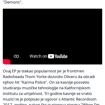
"Demons".
Ovaj EP je stekao popularnost jer je frontmen
Radioheada Thom Yorke dozvolio Oliveru da obradi
njihov hit "Karma Police". On se kasnije posvetio
studiranju muzičke tehnologije na Kalifornijskom
institutu za umjetnost. Tri godine kasnije se vratio
muzici te je potpisao je ugovor s Atlantic Recordsom
2017. godine, nakon što je njegova pjesma "When I’m