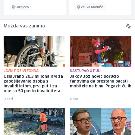
Sarajevo
Velika Kladuša
Možda vas zanima
JAVNI POZIVI FONDA
NASTUPAO U PULI
Osigurano 20,3 miliona KM za
Jakov Jozinović poručio
zapošljavanje osoba s
fanovima da prestanu bacati
invaliditetom, prvi put i za
mobitele na binu: Pogazit ću ih
one sa 50 posto invaliditeta
9 sati
6 sati