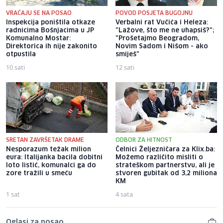
VRAĆAJU SE NA POSAO
POVOD POSJETA BUGOJNU
Inspekcija poništila otkaze
Verbalni rat Vučića i Heleza:
radnicima Bošnjacima u JP
"Lažove, što me ne uhapsiš?";
Komunalno Mostar:
"Prošetajmo Beogradom,
Direktorica ih nije zakonito
Novim Sadom i Nišom - ako
otpustila
smiješ"
10 sati
12 sati
SRETAN ZAVRŠETAK DRAME
ODBOR ZA HITNOST
Nesporazum težak milion
Čelnici Željezničara za Klix.ba:
eura: Italijanka bacila dobitni
Možemo različito misliti o
loto listić, komunalci ga do
strateškom partnerstvu, ali je
zore tražili u smeću
stvoren gubitak od 3,2 miliona
KM
1 sat
4 sata
Oglasi za posao