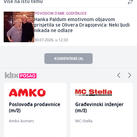
Više na istu temu
POVODOM OSME GODIŠNJICE
Hanka Paldum emotivnom objavom
prisjetila se Olivera Dragojevića: Neki ljudi
nikada ne odlaze
30.07.2026. u 12:33
KOMENTARI (4)
Poslovođa prodavnice
Građevinski inženjer
(m/ž)
(m/ž)
Amko komerc
MC-Stella