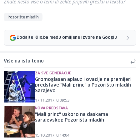
Znate nešto više o temi ili želite prijaviti grešku u tekstu?
Pozorište mladih
Dodajte Klix.ba među omiljene izvore na Googlu
Više na istu temu
ZA SVE GENERACIJE
Gromoglasan aplauz i ovacije na premijeri
predstave "Mali princ" u Pozorištu mladih
Sarajevo
17.11.2017. u 09:53
NOVA PREDSTAVA
"Mali princ" uskoro na daskama
sarajevskog Pozorišta mladih
15.10.2017. u 14:04