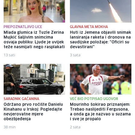
PREPOZNATLJIVO LICE
GLAVNA META MOKHA
Mlada glumica iz Tuzle Zerina
Huti iz Jemena objavili snimak
Mujkić šaljivim snimcima
lansiranja raketa i dronova na
osvaja publiku: Ljude je uvijek
saudijske položaje: "Oficiri su
teže nasmijati nego rasplakati
devastirani"
13 sati
3 sata
SARADNIK GAČANINA
VEĆ BIO POTPISAO UGOVOR
Održano prvo ročište Danielu
Mourinho šokirao priznanjem:
Kinahanu u Irskoj: Pogledajte
Trebao naslijediti Fergusona,
nevjerovatne mjere
a onda ga je nazvao u suzama
obezbjeđenja
i sve je propalo
38 min
2 sata