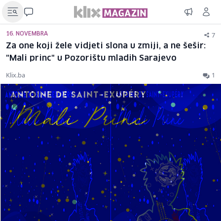
7
16. NOVEMBRA
Za one koji žele vidjeti slona u zmiji, a ne šešir:
"Mali princ" u Pozorištu mladih Sarajevo
Klix.ba
1