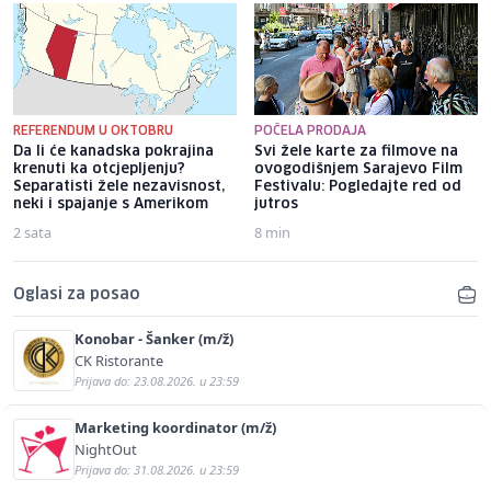
REFERENDUM U OKTOBRU
POČELA PRODAJA
Da li će kanadska pokrajina
Svi žele karte za filmove na
krenuti ka otcjepljenju?
ovogodišnjem Sarajevo Film
Separatisti žele nezavisnost,
Festivalu: Pogledajte red od
neki i spajanje s Amerikom
jutros
2 sata
8 min
Oglasi za posao
Konobar - Šanker (m/ž)
CK Ristorante
Prijava do: 23.08.2026. u 23:59
Marketing koordinator (m/ž)
NightOut
Prijava do: 31.08.2026. u 23:59