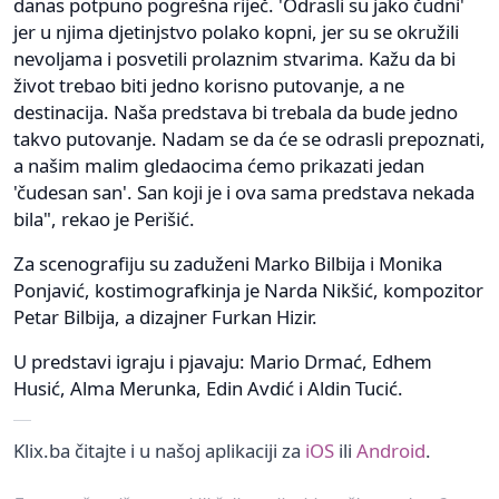
danas potpuno pogrešna riječ. 'Odrasli su jako čudni'
jer u njima djetinjstvo polako kopni, jer su se okružili
nevoljama i posvetili prolaznim stvarima. Kažu da bi
život trebao biti jedno korisno putovanje, a ne
destinacija. Naša predstava bi trebala da bude jedno
takvo putovanje. Nadam se da će se odrasli prepoznati,
a našim malim gledaocima ćemo prikazati jedan
'čudesan san'. San koji je i ova sama predstava nekada
bila", rekao je Perišić.
Za scenografiju su zaduženi Marko Bilbija i Monika
Ponjavić, kostimografkinja je Narda Nikšić, kompozitor
Petar Bilbija, a dizajner Furkan Hizir.
U predstavi igraju i pjavaju: Mario Drmać, Edhem
Husić, Alma Merunka, Edin Avdić i Aldin Tucić.
Klix.ba čitajte i u našoj aplikaciji za
iOS
ili
Android
.