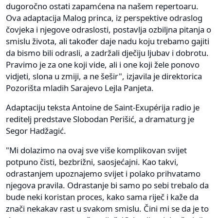
dugoročno ostati zapamćena na našem repertoaru.
Ova adaptacija Malog princa, iz perspektive odraslog
čovjeka i njegove odraslosti, postavlja ozbiljna pitanja o
smislu života, ali također daje nadu koju trebamo gajiti
da bismo bili odrasli, a zadržali dječiju ljubav i dobrotu.
Pravimo je za one koji vide, ali i one koji žele ponovo
vidjeti, slona u zmiji, a ne šešir", izjavila je direktorica
Pozorišta mladih Sarajevo Lejla Panjeta.
Adaptaciju teksta Antoine de Saint-Exupérija radio je
reditelj predstave Slobodan Perišić, a dramaturg je
Segor Hadžagić.
"Mi dolazimo na ovaj sve više komplikovan svijet
potpuno čisti, bezbrižni, saosjećajni. Kao takvi,
odrastanjem upoznajemo svijet i polako prihvatamo
njegova pravila. Odrastanje bi samo po sebi trebalo da
bude neki koristan proces, kako sama riječ i kaže da
znači nekakav rast u svakom smislu. Čini mi se da je to