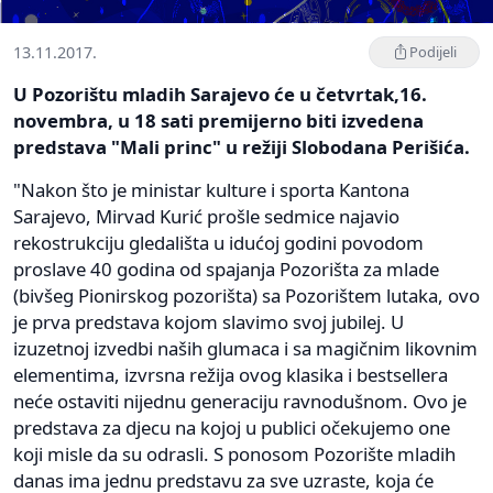
13.11.2017.
Podijeli
U Pozorištu mladih Sarajevo će u četvrtak,16.
novembra, u 18 sati premijerno biti izvedena
predstava "Mali princ" u režiji Slobodana Perišića.
"Nakon što je ministar kulture i sporta Kantona
Sarajevo, Mirvad Kurić prošle sedmice najavio
rekostrukciju gledališta u idućoj godini povodom
proslave 40 godina od spajanja Pozorišta za mlade
(bivšeg Pionirskog pozorišta) sa Pozorištem lutaka, ovo
je prva predstava kojom slavimo svoj jubilej. U
izuzetnoj izvedbi naših glumaca i sa magičnim likovnim
elementima, izvrsna režija ovog klasika i bestsellera
neće ostaviti nijednu generaciju ravnodušnom. Ovo je
predstava za djecu na kojoj u publici očekujemo one
koji misle da su odrasli. S ponosom Pozorište mladih
danas ima jednu predstavu za sve uzraste, koja će