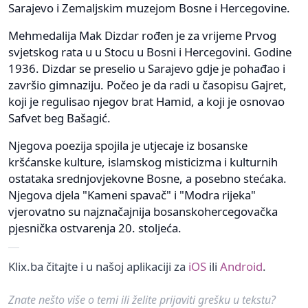
Sarajevo i Zemaljskim muzejom Bosne i Hercegovine.
Mehmedalija Mak Dizdar rođen je za vrijeme Prvog
svjetskog rata u u Stocu u Bosni i Hercegovini. Godine
1936. Dizdar se preselio u Sarajevo gdje je pohađao i
završio gimnaziju. Počeo je da radi u časopisu Gajret,
koji je regulisao njegov brat Hamid, a koji je osnovao
Safvet beg Bašagić.
Njegova poezija spojila je utjecaje iz bosanske
kršćanske kulture, islamskog misticizma i kulturnih
ostataka srednjovjekovne Bosne, a posebno stećaka.
Njegova djela "Kameni spavač" i "Modra rijeka"
vjerovatno su najznačajnija bosanskohercegovačka
pjesnička ostvarenja 20. stoljeća.
Klix.ba čitajte i u našoj aplikaciji za
iOS
ili
Android
.
Znate nešto više o temi ili želite prijaviti grešku u tekstu?