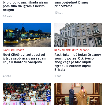
bi bio ponosan; nikada nisam
sam opsjednut Disney
pomislila da igram s nekim
princezama
drugim
15 sati
14 sati
JAVNI PRIJEVOZ
PLAN VLADE SE IZJALOVIO
Novi GRAS-ovi autobusi od
Raskrinkan još jedan Orbanov
jutros saobraćaju na sedam
sumnjiv potez: Otkriveno
linija u Kantonu Sarajevo
zbog čega je htio kupiti
zgradu u elitnom dijelu
Brisela
4 sata
1 sat