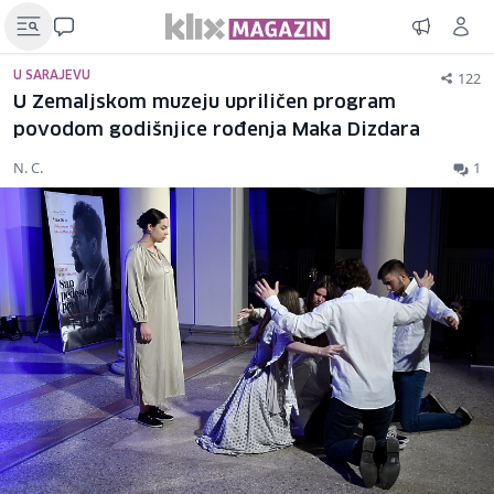
122
U SARAJEVU
U Zemaljskom muzeju upriličen program
povodom godišnjice rođenja Maka Dizdara
N. C.
1