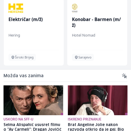
Električar (m/ž)
Konobar - Barmen (m/
ž)
Hering
Hotel Nomad
Široki Brijeg
Sarajevo
Možda vas zanima
USKORO NA SFF-U
ISKRENO PRIZNANJE
Selma Alispahić ususret filmu
Brat Angeline Jolie nakon
o "Ay Carmeli": Dragan Jovičić
razvoda otkrio da je gej: Bio