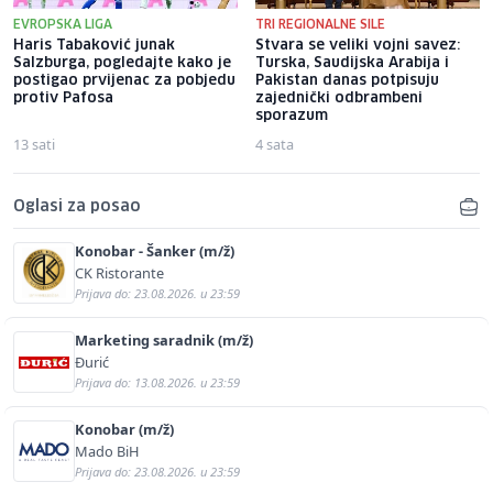
EVROPSKA LIGA
TRI REGIONALNE SILE
Haris Tabaković junak
Stvara se veliki vojni savez:
Salzburga, pogledajte kako je
Turska, Saudijska Arabija i
postigao prvijenac za pobjedu
Pakistan danas potpisuju
protiv Pafosa
zajednički odbrambeni
sporazum
13 sati
4 sata
Oglasi za posao
Konobar - Šanker (m/ž)
CK Ristorante
Prijava do: 23.08.2026. u 23:59
Marketing saradnik (m/ž)
Đurić
Prijava do: 13.08.2026. u 23:59
Konobar (m/ž)
Mado BiH
Prijava do: 23.08.2026. u 23:59