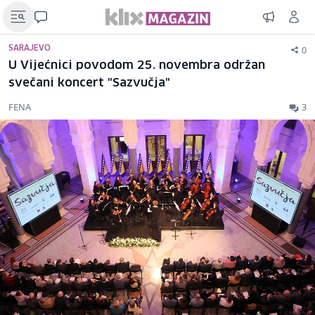
0
SARAJEVO
U Vijećnici povodom 25. novembra održan
svečani koncert "Sazvučja"
FENA
3