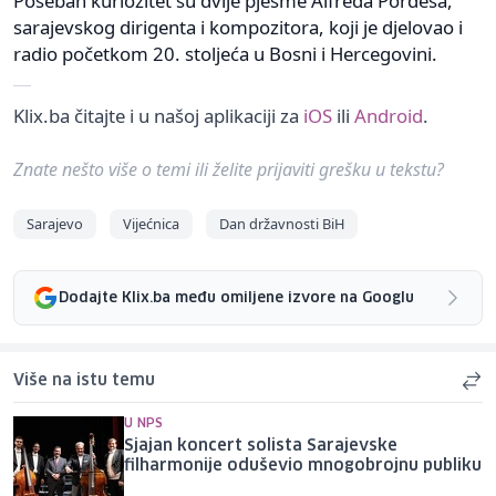
Poseban kuriozitet su dvije pjesme Alfreda Pordesa,
sarajevskog dirigenta i kompozitora, koji je djelovao i
radio početkom 20. stoljeća u Bosni i Hercegovini.
Klix.ba čitajte i u našoj aplikaciji za
iOS
ili
Android
.
Znate nešto više o temi ili želite prijaviti grešku u tekstu?
Sarajevo
Vijećnica
Dan državnosti BiH
Dodajte Klix.ba među omiljene izvore na Googlu
Više na istu temu
U NPS
Sjajan koncert solista Sarajevske
filharmonije oduševio mnogobrojnu publiku