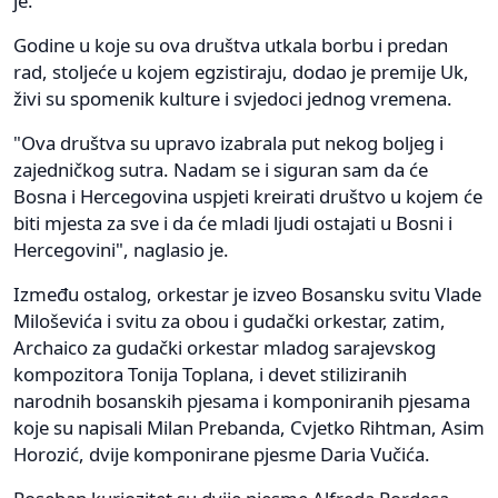
je.
Godine u koje su ova društva utkala borbu i predan
rad, stoljeće u kojem egzistiraju, dodao je premije Uk,
živi su spomenik kulture i svjedoci jednog vremena.
"Ova društva su upravo izabrala put nekog boljeg i
zajedničkog sutra. Nadam se i siguran sam da će
Bosna i Hercegovina uspjeti kreirati društvo u kojem će
biti mjesta za sve i da će mladi ljudi ostajati u Bosni i
Hercegovini", naglasio je.
Između ostalog, orkestar je izveo Bosansku svitu Vlade
Miloševića i svitu za obou i gudački orkestar, zatim,
Archaico za gudački orkestar mladog sarajevskog
kompozitora Tonija Toplana, i devet stiliziranih
narodnih bosanskih pjesama i komponiranih pjesama
koje su napisali Milan Prebanda, Cvjetko Rihtman, Asim
Horozić, dvije komponirane pjesme Daria Vučića.