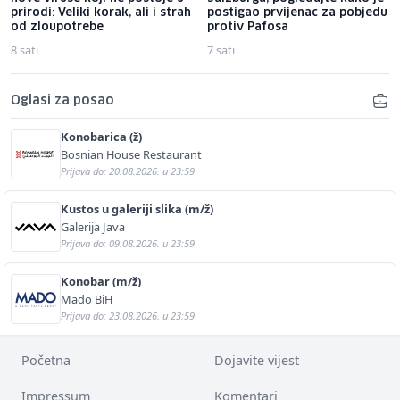
prirodi: Veliki korak, ali i strah
postigao prvijenac za pobjedu
od zloupotrebe
protiv Pafosa
8 sati
7 sati
Oglasi za posao
Konobarica (ž)
Bosnian House Restaurant
Prijava do: 20.08.2026. u 23:59
Kustos u galeriji slika (m/ž)
Galerija Java
Prijava do: 09.08.2026. u 23:59
Konobar (m/ž)
Mado BiH
Prijava do: 23.08.2026. u 23:59
Početna
Dojavite vijest
Impressum
Komentari