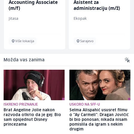
Accounting Associate
Asistent za
(m/f)
administraciju (m/ž)
Jitasa
Ekopak
Više lokacija
Sarajevo
Možda vas zanima
ISKRENO PRIZNANJE
USKORO NA SFF-U
Brat Angeline Jolie nakon
Selma Alispahić ususret filmu
razvoda otkrio da je gej: Bio
o "Ay Carmeli": Dragan Jovičić
sam opsjednut Disney
bi bio ponosan; nikada nisam
princezama
pomislila da igram s nekim
drugim