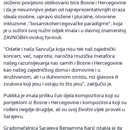
složeno povijesno oblikovano biće Bosne i Hercegovine
i da je nesumnjivo jedan od najreprezentativnijih izraza
ideala osobne, upravo složene i pluralne, otvorene
inkluzivne ,"bosanskohercegovačke paradigme", koja
je u suštini svoj nužni odjek imala i u davnoj znamenitoj
ZAVNOBiH-ovskoj formuli.
"Odatle i naša Sazvučja koja nisu tek naš zajednički
koncert, već, naprotiv, naročita muzička metafora
našeg razumijevanja nas samih i Bosne i Hercegovine
kao našeg zajedničkog doma i domovine i u
društvenom, ali i u duhovnom smislu, niz glasova ili
zvukova koji jesu i ostaju to što jesu", zaključio je.
Publika je imala priliku čuti djela kompozitora koji su
porijeklom iz Bosne i Hercegovine i kompozitora koji su
rođeni negdje drugdje, ali su svoj životni vijek proveli u
Sarajevu.
Gradonačelnica Sarajeva Benjamina Karić istakla je da