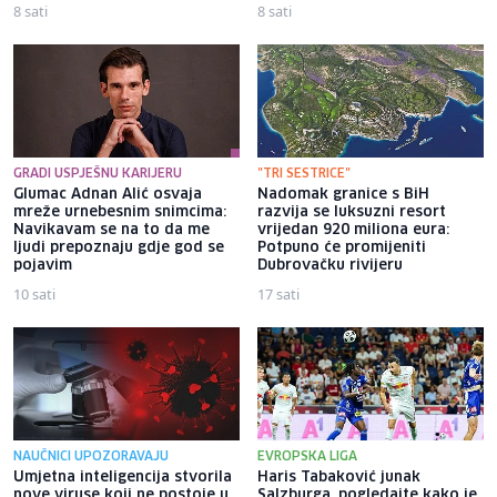
8 sati
8 sati
GRADI USPJEŠNU KARIJERU
"TRI SESTRICE"
Glumac Adnan Alić osvaja
Nadomak granice s BiH
mreže urnebesnim snimcima:
razvija se luksuzni resort
Navikavam se na to da me
vrijedan 920 miliona eura:
ljudi prepoznaju gdje god se
Potpuno će promijeniti
pojavim
Dubrovačku rivijeru
10 sati
17 sati
NAUČNICI UPOZORAVAJU
EVROPSKA LIGA
Umjetna inteligencija stvorila
Haris Tabaković junak
nove viruse koji ne postoje u
Salzburga, pogledajte kako je