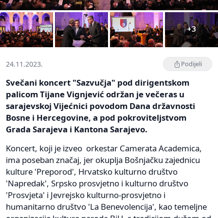
+3
24.11.2023.
Podijeli
Svečani koncert "Sazvučja" pod dirigentskom
palicom Tijane Vignjević održan je večeras u
sarajevskoj Vijećnici povodom Dana državnosti
Bosne i Hercegovine, a pod pokroviteljstvom
Grada Sarajeva i Kantona Sarajevo.
Koncert, koji je izveo orkestar Camerata Academica,
ima poseban značaj, jer okuplja Bošnjačku zajednicu
kulture 'Preporod', Hrvatsko kulturno društvo
'Napredak', Srpsko prosvjetno i kulturno društvo
'Prosvjeta' i Jevrejsko kulturno-prosvjetno i
humanitarno društvo 'La Benevolencija', kao temeljne