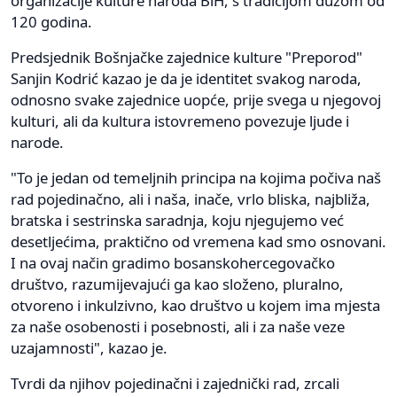
organizacije kulture naroda BiH, s tradicijom dužom od
120 godina.
Predsjednik Bošnjačke zajednice kulture "Preporod"
Sanjin Kodrić kazao je da je identitet svakog naroda,
odnosno svake zajednice uopće, prije svega u njegovoj
kulturi, ali da kultura istovremeno povezuje ljude i
narode.
"To je jedan od temeljnih principa na kojima počiva naš
rad pojedinačno, ali i naša, inače, vrlo bliska, najbliža,
bratska i sestrinska saradnja, koju njegujemo već
desetljećima, praktično od vremena kad smo osnovani.
I na ovaj način gradimo bosanskohercegovačko
društvo, razumijevajući ga kao složeno, pluralno,
otvoreno i inkulzivno, kao društvo u kojem ima mjesta
za naše osobenosti i posebnosti, ali i za naše veze
uzajamnosti", kazao je.
Tvrdi da njihov pojedinačni i zajednički rad, zrcali