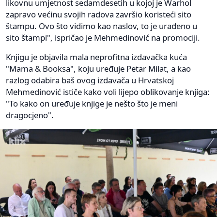
likovnu umjetnost sedamdesetih u kojoj je Warhol
zapravo većinu svojih radova završio koristeći sito
štampu. Ovo što vidimo kao naslov, to je urađeno u
sito štampi", ispričao je Mehmedinović na promociji.
Knjigu je objavila mala neprofitna izdavačka kuća
"Mama & Booksa", koju uređuje Petar Milat, a kao
razlog odabira baš ovog izdavača u Hrvatskoj
Mehmedinović ističe kako voli lijepo oblikovanje knjiga:
"To kako on uređuje knjige je nešto što je meni
dragocjeno".