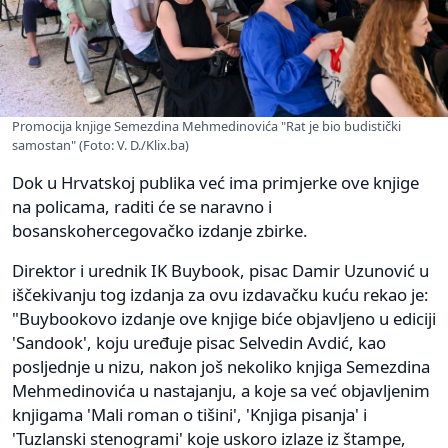
Promocija knjige Semezdina Mehmedinovića "Rat je bio budistički
samostan" (Foto: V. D./Klix.ba)
Dok u Hrvatskoj publika već ima primjerke ove knjige
na policama, raditi će se naravno i
bosanskohercegovačko izdanje zbirke.
Direktor i urednik IK Buybook, pisac Damir Uzunović u
iščekivanju tog izdanja za ovu izdavačku kuću rekao je:
"Buybookovo izdanje ove knjige biće objavljeno u ediciji
'Sandook', koju uređuje pisac Selvedin Avdić, kao
posljednje u nizu, nakon još nekoliko knjiga Semezdina
Mehmedinovića u nastajanju, a koje sa već objavljenim
knjigama 'Mali roman o tišini', 'Knjiga pisanja' i
'Tuzlanski stenogrami' koje uskoro izlaze iz štampe,