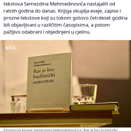
tekstova Semezdina Mehmedinovića nastajalih od
ratnih godina do danas. Knjiga okuplja eseje, zapise i
prozne tekstove koji su tokom gotovo četrdeset godina
bili objavljivani u različitim časopisima, a potom
pažljivo odabrani i objedinjeni u cjelinu.
Promocija knjige Semezdina Mehmedinovića "Rat je bio budistički