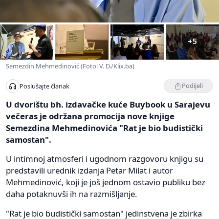
+5
Semezdin Mehmedinović (Foto: V. D./Klix.ba)
Podijeli
Poslušajte članak
U dvorištu bh. izdavačke kuće Buybook u Sarajevu
večeras je održana promocija nove knjige
Semezdina Mehmedinovića "Rat je bio budistički
samostan".
U intimnoj atmosferi i ugodnom razgovoru knjigu su
predstavili urednik izdanja Petar Milat i autor
Mehmedinović, koji je još jednom ostavio publiku bez
daha potaknuvši ih na razmišljanje.
"Rat je bio budistički samostan" jedinstvena je zbirka