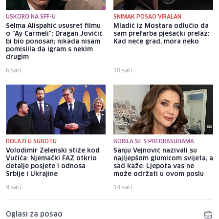
USKORO NA SFF-U
SNIMAK POSAO VIRALAN
Selma Alispahić ususret filmu
Mladić iz Mostara odlučio da
o "Ay Carmeli": Dragan Jovičić
sam prefarba pješački prelaz:
bi bio ponosan; nikada nisam
Kad neće grad, mora neko
pomislila da igram s nekim
drugim
6 sati
10 sati
DOLAZI U SUBOTU
BORILA SE S PREDRASUDAMA
Volodimir Zelenski stiže kod
Sanju Vejnović nazivali su
Vučića: Njemački FAZ otkrio
najljepšom glumicom svijeta, a
detalje posjete i odnosa
sad kaže: Ljepota vas ne
Srbije i Ukrajine
može održati u ovom poslu
9 sati
14 sati
Oglasi za posao