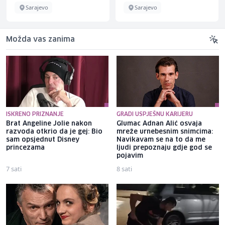
Sarajevo
Sarajevo
Možda vas zanima
ISKRENO PRIZNANJE
GRADI USPJEŠNU KARIJERU
Brat Angeline Jolie nakon
Glumac Adnan Alić osvaja
razvoda otkrio da je gej: Bio
mreže urnebesnim snimcima:
sam opsjednut Disney
Navikavam se na to da me
princezama
ljudi prepoznaju gdje god se
pojavim
7 sati
8 sati