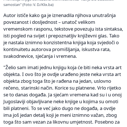
samostan" (Foto: V. D./Klix.ba)
Autor ističe kako ga je iznenadila njihova unutrašnja
povezanost i dosljednost – unatoč velikom
vremenskom rasponu, tekstove povezuju ista sintaksa,
isti pogled na svijet i prepoznatljiv književni glas. Tako
je nastala iznimno konzistentna knjiga koja svjedoči o
kontinuitetu autorova promišljanja, iskustva rata,
svakodnevice, sjećanja i vremena.
"Želio sam imati jednu knjigu koja će biti neka vrsta art
objekta. I ovo što je ovdje urađeno jeste neka vrsta art
objekta zbog toga što je rađena na jedan, uslovno
rečeno, starinski način. Korice su platnene. Vrlo rijetko
se to danas događa. Ja sjećam vremena kad su i u onoj
Jugoslaviji objavljivane neke knjige u kojima su omoti
bili platneni. To se već jako dugo ne događa, a ovdje
ima još jedan detalj koji je meni iznimno važan, zbog
toga što sam vezan za likovnu umjetnost. Posebno za