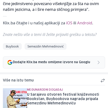
čine jedinstveno povezano višeknjižje za šta na ovim
našim jezicima, a i šire nema sličnog primjera".
Klix.ba čitajte i u našoj aplikaciji za
iOS
ili
Android
.
Znate nešto više o temi ili želite prijaviti grešku u tekstu?
Buybook
Semezdin Mehmedinović
Dodajte Klix.ba među omiljene izvore na Googlu
Više na istu temu
MEĐUNARODNI DOGAĐAJ
U Sarajevu otvoren festival književnosti
Bookstan, Buybookova nagrada pripala
Semezdinu Mehmedinoviću