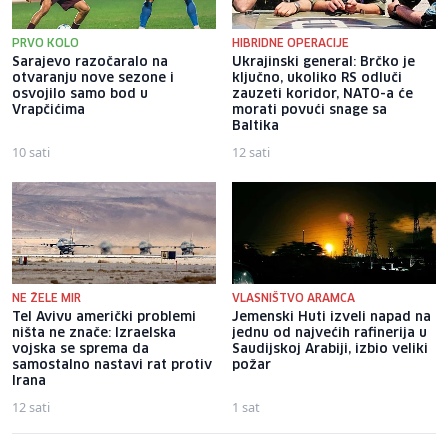
PRVO KOLO
HIBRIDNE OPERACIJE
Sarajevo razočaralo na
Ukrajinski general: Brčko je
otvaranju nove sezone i
ključno, ukoliko RS odluči
osvojilo samo bod u
zauzeti koridor, NATO-a će
Vrapčićima
morati povući snage sa
Baltika
10 sati
12 sati
NE ŽELE MIR
VLASNIŠTVO ARAMCA
Tel Avivu američki problemi
Jemenski Huti izveli napad na
ništa ne znače: Izraelska
jednu od najvećih rafinerija u
vojska se sprema da
Saudijskoj Arabiji, izbio veliki
samostalno nastavi rat protiv
požar
Irana
12 sati
1 sat