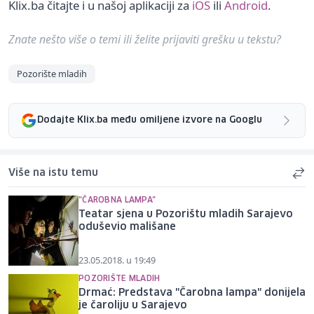
Klix.ba čitajte i u našoj aplikaciji za
iOS
ili
Android
.
Znate nešto više o temi ili želite prijaviti grešku u tekstu?
Pozorište mladih
Dodajte Klix.ba među omiljene izvore na Googlu
Više na istu temu
"ČAROBNA LAMPA"
Teatar sjena u Pozorištu mladih Sarajevo
oduševio mališane
23.05.2018. u 19:49
POZORIŠTE MLADIH
Drmać: Predstava "Čarobna lampa" donijela
je čaroliju u Sarajevo