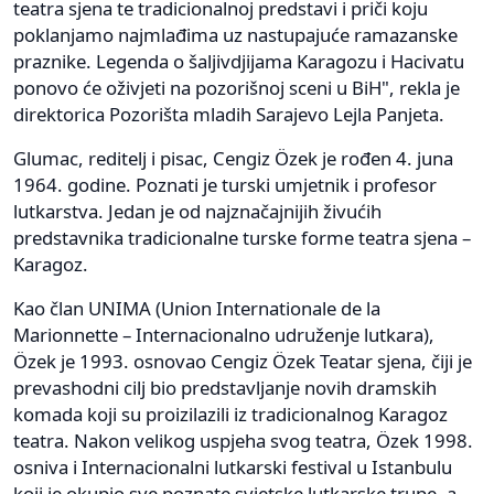
teatra sjena te tradicionalnoj predstavi i priči koju
poklanjamo najmlađima uz nastupajuće ramazanske
praznike. Legenda o šaljivdjijama Karagozu i Hacivatu
ponovo će oživjeti na pozorišnoj sceni u BiH", rekla je
direktorica Pozorišta mladih Sarajevo Lejla Panjeta.
Glumac, reditelj i pisac, Cengiz Özek je rođen 4. juna
1964. godine. Poznati je turski umjetnik i profesor
lutkarstva. Jedan je od najznačajnijih živućih
predstavnika tradicionalne turske forme teatra sjena –
Karagoz.
Kao član UNIMA (Union Internationale de la
Marionnette – Internacionalno udruženje lutkara),
Özek je 1993. osnovao Cengiz Özek Teatar sjena, čiji je
prevashodni cilj bio predstavljanje novih dramskih
komada koji su proizilazili iz tradicionalnog Karagoz
teatra. Nakon velikog uspjeha svog teatra, Özek 1998.
osniva i Internacionalni lutkarski festival u Istanbulu
koji je okupio sve poznate svjetske lutkarske trupe, a