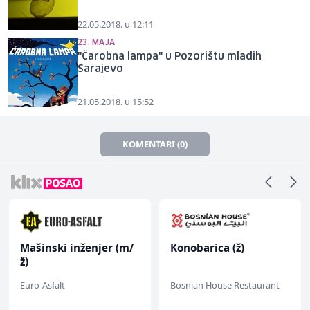
22.05.2018. u 12:11
23. MAJA
"Čarobna lampa" u Pozorištu mladih
Sarajevo
21.05.2018. u 15:52
KOMENTARI (0)
Mašinski inženjer (m/
Konobarica (ž)
ž)
Euro-Asfalt
Bosnian House Restaurant