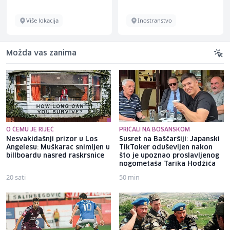
Više lokacija
Inostranstvo
Možda vas zanima
O ČEMU JE RIJEČ
PRIČALI NA BOSANSKOM
Nesvakidašnji prizor u Los
Susret na Baščaršiji: Japanski
Angelesu: Muškarac snimljen u
TikToker oduševljen nakon
billboardu nasred raskrsnice
što je upoznao proslavljenog
nogometaša Tarika Hodžića
20 sati
50 min