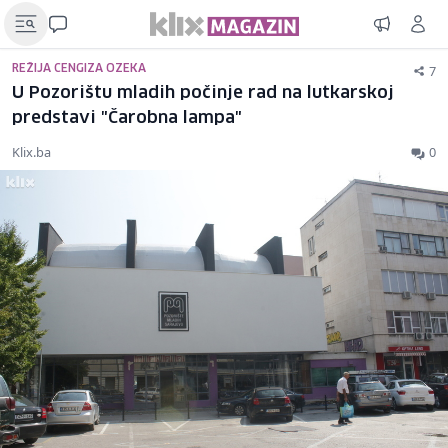
7
REŽIJA CENGIZA OZEKA
U Pozorištu mladih počinje rad na lutkarskoj
predstavi "Čarobna lampa"
Klix.ba
0