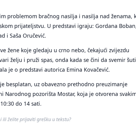
im problemom bračnog nasilja i nasilja nad ženama, 
skom prijateljstvu. U predstavi igraju: Gordana Boban
d i Saša Oručević.
ve žene koje gledaju u crno nebo, čekajući zvijezdu
ari želju i pruži spas, onda kada se čini da svemir šuti
ala je o predstavi autorica Emina Kovačević.
 je besplatan, uz obavezno prethodno preuzimanje
ni Narodnog pozorišta Mostar, koja je otvorena svaki
0:30 do 14 sati.
ili želite prijaviti grešku u tekstu?