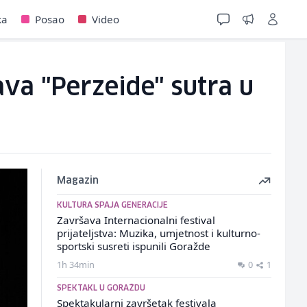
ka
Posao
Video
ava "Perzeide" sutra u
Magazin
KULTURA SPAJA GENERACIJE
Završava Internacionalni festival
prijateljstva: Muzika, umjetnost i kulturno-
sportski susreti ispunili Goražde
1h 34min
0
1
SPEKTAKL U GORAŽDU
Spektakularni završetak festivala