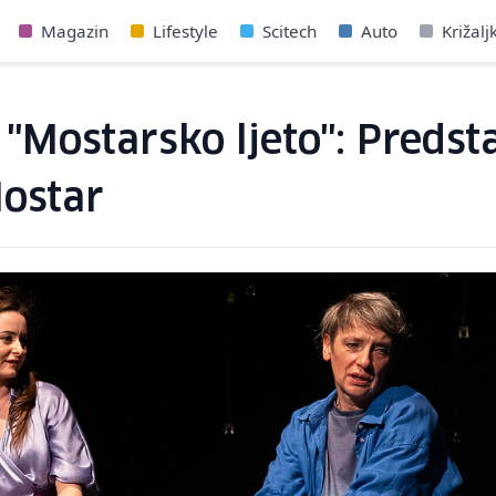
Magazin
Lifestyle
Scitech
Auto
Križalj
 "Mostarsko ljeto": Predst
ostar