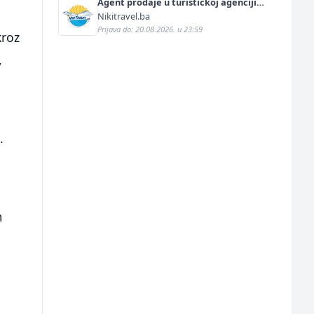
Agent prodaje u turističkoj agenciji
(m/ž)
Nikitravel.ba
Prijava do: 20.08.2026. u 23:59
kroz
,
.
m