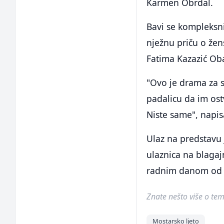
Karmen Obrdal.
Bavi se kompleksn
nježnu priču o žen
Fatima Kazazić Oba
"Ovo je drama za s
padalicu da im ostv
Niste same", napis
Ulaz na predstavu
ulaznica na blagaj
radnim danom od 1
Znate nešto više o temi 
Mostarsko ljeto