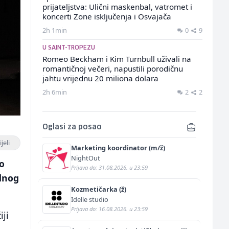
prijateljstva: Ulični maskenbal, vatromet i
koncerti Zone isključenja i Osvajača
2h 1min
0
9
U SAINT-TROPEZU
Romeo Beckham i Kim Turnbull uživali na
romantičnoj večeri, napustili porodičnu
jahtu vrijednu 20 miliona dolara
2h 6min
2
2
Oglasi za posao
jeli
Marketing koordinator (m/ž)
NightOut
o
Prijava do: 31.08.2026. u 23:59
odnog
Kozmetičarka (ž)
Idelle studio
Prijava do: 16.08.2026. u 23:59
iji