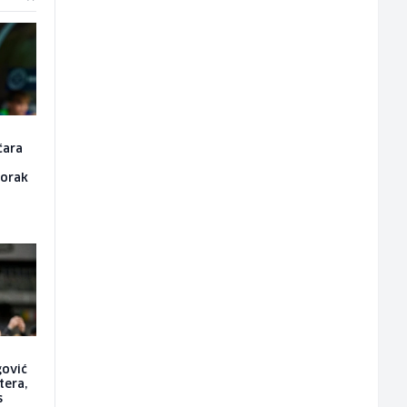
čara
korak
gović
tera,
s