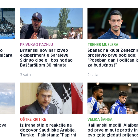
PRIVUKAO PAŽNJU
TRENER MUSLERA
ao
Britanski novinar izveo
Španac na klupi Željezni
ničara,
eksperiment u Sarajevu:
proslavio prvu pobjedu:
Skinuo cipele i bos hodao
"Poseban dan i odličan 
Baščaršijom 30 minuta
za budućnost"
3 sata
2 sata
OŠTRE KRITIKE
VELIKA ŠANSA
ova
Iz Irana stigle reakcije na
Italijanski mediji: Alajbe
dogovor Saudijske Arabije,
od prve minute protiv In
Turske i Pakistana: "Papirni
evo gdje gledati prijeno