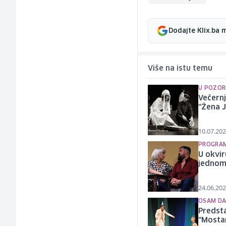
Dodajte Klix.ba 
Više na istu temu
U POZOR
Večernj
"Žena J
10.07.202
PROGRAM
U okvir
jednom.
24.06.202
OSAM DA
Predst
"Mostar