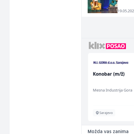
19.05.202
Bravar -
Konobar (m/ž)
Elektrozavarivač (m)
Mountain
Mesna Industrija Gora
Sarajevo
Sarajevo
Možda vas zanima