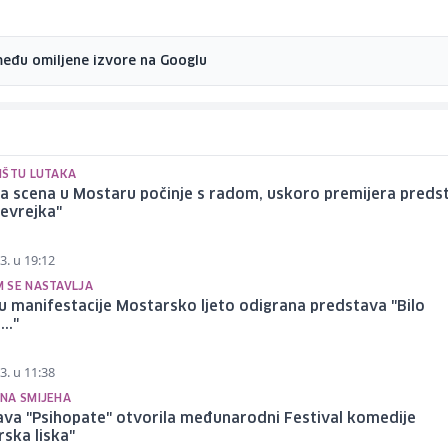
među omiljene izvore na Googlu
IŠTU LUTAKA
a scena u Mostaru počinje s radom, uskoro premijera preds
evrejka"
3. u 19:12
 SE NASTAVLJA
u manifestacije Mostarsko ljeto odigrana predstava "Bilo
.."
3. u 11:38
NA SMIJEHA
ava "Psihopate" otvorila međunarodni Festival komedije
ska liska"