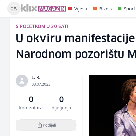
Vijesti
Biznis
Sport
S POČETKOM U 20 SATI
U okviru manifestacije
Narodnom pozorištu M
L. R.
03.07.2023.
0
0
komentara
dijeljenja
Podijeli