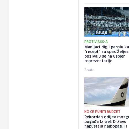
PROTIV BSK-A
Manijaci digli parolu k
"recept" za spas Željez
pozivaju se na uspjeh
reprezentacije
3 sata
KO ĆE PUNITI BUDŽET
Rekordan odljev mozg
pogađa Izrael: Državu
napuštaju najbogatiji i