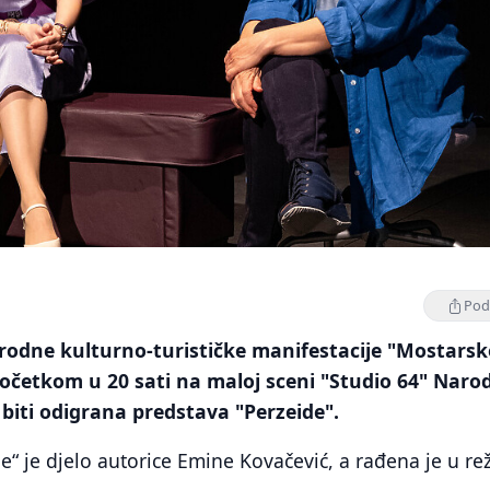
Podi
odne kulturno-turističke manifestacije "Mostarsk
 početkom u 20 sati na maloj sceni "Studio 64" Nar
biti odigrana predstava "Perzeide".
e“ je djelo autorice Emine Kovačević, a rađena je u rež