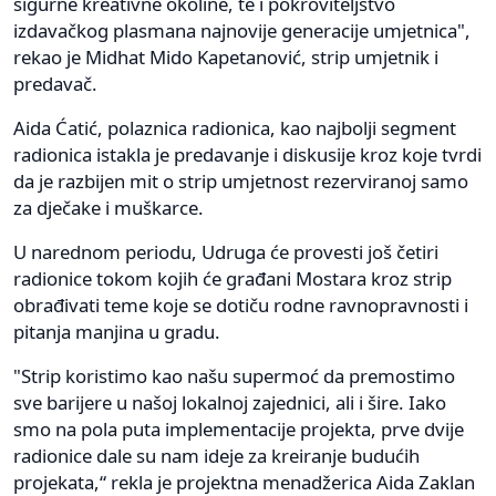
sigurne kreativne okoline, te i pokroviteljstvo
izdavačkog plasmana najnovije generacije umjetnica",
rekao je Midhat Mido Kapetanović, strip umjetnik i
predavač.
Aida Ćatić, polaznica radionica, kao najbolji segment
radionica istakla je predavanje i diskusije kroz koje tvrdi
da je razbijen mit o strip umjetnost rezerviranoj samo
za dječake i muškarce.
U narednom periodu, Udruga će provesti još četiri
radionice tokom kojih će građani Mostara kroz strip
obrađivati teme koje se dotiču rodne ravnopravnosti i
pitanja manjina u gradu.
"Strip koristimo kao našu supermoć da premostimo
sve barijere u našoj lokalnoj zajednici, ali i šire. Iako
smo na pola puta implementacije projekta, prve dvije
radionice dale su nam ideje za kreiranje budućih
projekata,“ rekla je projektna menadžerica Aida Zaklan