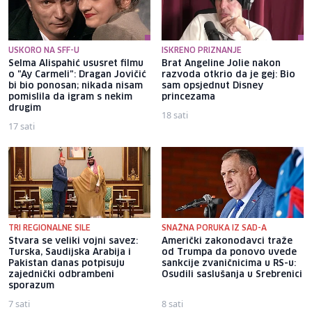
USKORO NA SFF-U
ISKRENO PRIZNANJE
Selma Alispahić ususret filmu
Brat Angeline Jolie nakon
o "Ay Carmeli": Dragan Jovičić
razvoda otkrio da je gej: Bio
bi bio ponosan; nikada nisam
sam opsjednut Disney
pomislila da igram s nekim
princezama
drugim
18 sati
17 sati
TRI REGIONALNE SILE
SNAŽNA PORUKA IZ SAD-A
Stvara se veliki vojni savez:
Američki zakonodavci traže
Turska, Saudijska Arabija i
od Trumpa da ponovo uvede
Pakistan danas potpisuju
sankcije zvaničnicima u RS-u:
zajednički odbrambeni
Osudili saslušanja u Srebrenici
sporazum
7 sati
8 sati