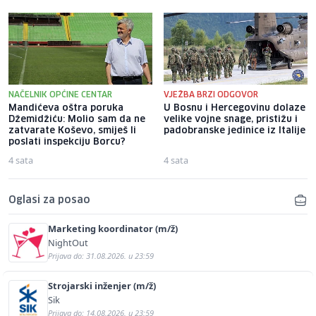
NAČELNIK OPĆINE CENTAR
VJEŽBA BRZI ODGOVOR
Mandićeva oštra poruka
U Bosnu i Hercegovinu dolaze
Džemidžiću: Molio sam da ne
velike vojne snage, pristižu i
zatvarate Koševo, smiješ li
padobranske jedinice iz Italije
poslati inspekciju Borcu?
4 sata
4 sata
Oglasi za posao
Marketing koordinator (m/ž)
NightOut
Prijava do: 31.08.2026. u 23:59
Strojarski inženjer (m/ž)
Sik
Prijava do: 14.08.2026. u 23:59