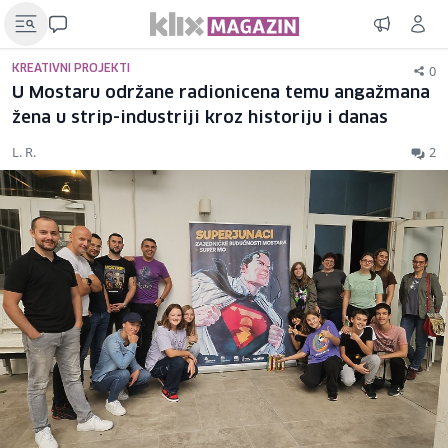
0
KREATIVNI PROJEKTI
U Mostaru održane radionicena temu angažmana
žena u strip-industriji kroz historiju i danas
L. R.
2