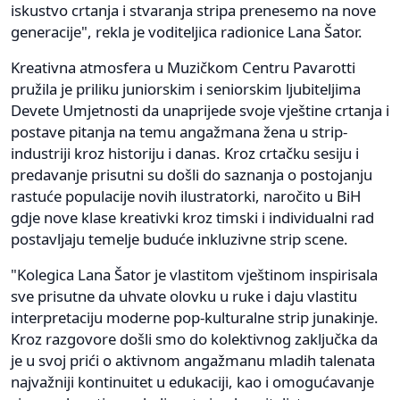
iskustvo crtanja i stvaranja stripa prenesemo na nove
generacije", rekla je voditeljica radionice Lana Šator.
Kreativna atmosfera u Muzičkom Centru Pavarotti
pružila je priliku juniorskim i seniorskim ljubiteljima
Devete Umjetnosti da unaprijede svoje vještine crtanja i
postave pitanja na temu angažmana žena u strip-
industriji kroz historiju i danas. Kroz crtačku sesiju i
predavanje prisutni su došli do saznanja o postojanju
rastuće populacije novih ilustratorki, naročito u BiH
gdje nove klase kreativki kroz timski i individualni rad
postavljaju temelje buduće inkluzivne strip scene.
"Kolegica Lana Šator je vlastitom vještinom inspirisala
sve prisutne da uhvate olovku u ruke i daju vlastitu
interpretaciju moderne pop-kulturalne strip junakinje.
Kroz razgovore došli smo do kolektivnog zaključka da
je u svoj prići o aktivnom angažmanu mladih talenata
najvažniji kontinuitet u edukaciji, kao i omogućavanje