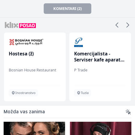
KOMENTARI (2)
Hostesa (ž)
Komercijalista -
Serviser kafe aparata
(m/ž)
Bosnian House Restaurant
P Trade
Inostranstvo
Tuzla
Možda vas zanima