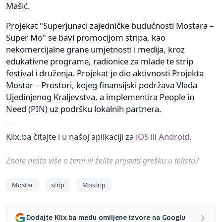
Mašić.
Projekat "Superjunaci zajedničke budućnosti Mostara –
Super Mo" se bavi promocijom stripa, kao
nekomercijalne grane umjetnosti i medija, kroz
edukativne programe, radionice za mlade te strip
festival i druženja. Projekat je dio aktivnosti Projekta
Mostar – Prostori, kojeg finansijski podržava Vlada
Ujedinjenog Kraljevstva, a implementira People in
Need (PIN) uz podršku lokalnih partnera.
Klix.ba čitajte i u našoj aplikaciji za
iOS
ili
Android
.
Znate nešto više o temi ili želite prijaviti grešku u tekstu?
Mostar
strip
Mostrip
Dodajte Klix.ba među omiljene izvore na Googlu