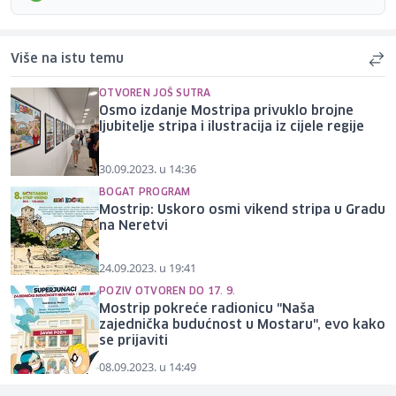
Više na istu temu
OTVOREN JOŠ SUTRA
Osmo izdanje Mostripa privuklo brojne
ljubitelje stripa i ilustracija iz cijele regije
30.09.2023. u 14:36
BOGAT PROGRAM
Mostrip: Uskoro osmi vikend stripa u Gradu
na Neretvi
24.09.2023. u 19:41
POZIV OTVOREN DO 17. 9.
Mostrip pokreće radionicu "Naša
zajednička budućnost u Mostaru", evo kako
se prijaviti
08.09.2023. u 14:49