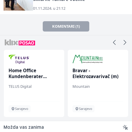
01.11.2024. u 21:12
KOMENTARI (1)
Home Office
Bravar -
Kundenberater
Elektrozavarivač (m)
(m/w/d) für Vattenfall
TELUS Digital
Mountain
Sarajevo
Sarajevo
Možda vas zanima