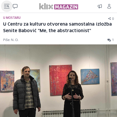
0
U MOSTARU
U Centru za kulturu otvorena samostalna izložba
Senite Babović "Me, the abstractionist"
Piše: N. O.
1