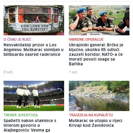
O ČEMU JE RIJEČ
HIBRIDNE OPERACIJE
Nesvakidašnji prizor u Los
Ukrajinski general: Brčko je
Angelesu: Muškarac snimljen u
ključno, ukoliko RS odluči
billboardu nasred raskrsnice
zauzeti koridor, NATO-a će
morati povući snage sa
Baltika
9 sati
1 sat
TRENER JUVENTUSA
TRAGEDIJA NA KUPALIŠTU
Spalletti nakon utakmice s
Muškarac se utopio u rijeci
Interom govorio o
Krivaji kod Zavidovića
Alajbegoviću: Veoma ga