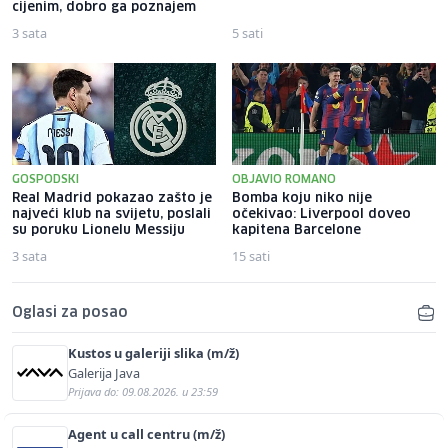
cijenim, dobro ga poznajem
3 sata
5 sati
GOSPODSKI
OBJAVIO ROMANO
Real Madrid pokazao zašto je
Bomba koju niko nije
najveći klub na svijetu, poslali
očekivao: Liverpool doveo
su poruku Lionelu Messiju
kapitena Barcelone
3 sata
15 sati
Oglasi za posao
Kustos u galeriji slika (m/ž)
Galerija Java
Prijava do: 09.08.2026. u 23:59
Agent u call centru (m/ž)