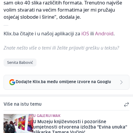
sam oko 40 slika različitih formata. Trenutno najviše
volim stvarati na većim formatima jer mi pružaju
osjećaj slobode i širine", dodala je.
Klix.ba čitajte i u našoj aplikaciji za
iOS
ili
Android
.
Znate nešto više o temi ili želite prijaviti grešku u tekstu?
Senita Babović
Dodajte Klix.ba među omiljene izvore na Googlu
Više na istu temu
U GALERIJI MAK
U Muzeju književnosti i pozorišne
umjetnosti otvorena izložba "Evina unuka"
slikarke Tamare Vučinić