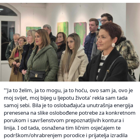
"'Ja to želim, ja to mogu, ja to hoću, ovo sam ja, ovo je
moj svijet, moj bijeg u ljepotu života' rekla sam tada
samoj sebi. Bila je to oslobađajuća unutrašnja energija
prenesena na slike oslobođene potrebe za konkretnom
porukom i savršenstvom prepoznatljivih kontura i
linija. I od tada, osnažena tim ličnim osjećajem te
podrškom/ohrabrenjem porodice i prijatelja izradila