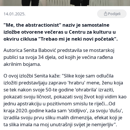
14.01.2025.
Podijeli
"Me, the abstractionist" naziv je samostalne
izložbe otvorene večeras u Centru za kulturu u
okviru ciklusa "Trebao mi je neki novi početak".
Autorica Senita Babović predstavila se mostarskoj
publici sa svoja 34 djela, od kojih je većina rađena
akrilnim bojama.
O ovoj izložbi Senita kaže: "Slike koje sam odlučila
izložiti predstavljaju zapravo 'hrabru' mene, ženu koja
se tek nakon svoje 50-te godine 'ohrabrila' izraziti,
pokazati svoju ličnost, pokazati svoj život koji vidim kao
jednu apstrakciju u pozitivnom smislu te riječi…Od
kraja 2020.godine kada sam 'stidljivo', za svoju 'dušu',
izradila svoju prvu sliku malih dimenzija, efekat koji je
ta slika imala na moj unutrašnji svijet je nemjerljiv".