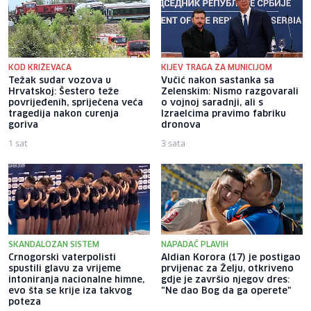
KOD KRIŽEVACA
KIJEV TRAGA ZA MUNICIJOM
Težak sudar vozova u
Vučić nakon sastanka sa
Hrvatskoj: Šestero teže
Zelenskim: Nismo razgovarali
povrijeđenih, spriječena veća
o vojnoj saradnji, ali s
tragedija nakon curenja
Izraelcima pravimo fabriku
goriva
dronova
1 sat
3 sata
SKANDALOZAN SISTEM
NAPADAČ PLAVIH
Crnogorski vaterpolisti
Aldian Korora (17) je postigao
spustili glavu za vrijeme
prvijenac za Želju, otkriveno
intoniranja nacionalne himne,
gdje je završio njegov dres:
evo šta se krije iza takvog
"Ne dao Bog da ga operete"
poteza