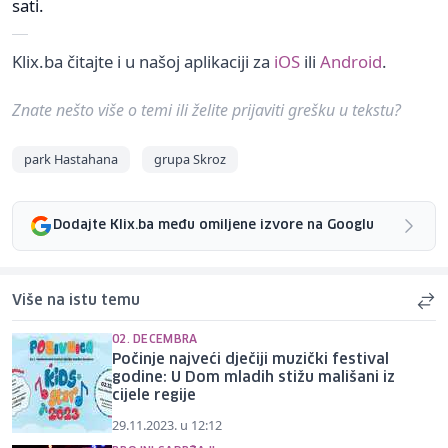
sati.
Klix.ba čitajte i u našoj aplikaciji za
iOS
ili
Android
.
Znate nešto više o temi ili želite prijaviti grešku u tekstu?
park Hastahana
grupa Skroz
Dodajte Klix.ba među omiljene izvore na Googlu
Više na istu temu
02. DECEMBRA
Počinje najveći dječiji muzički festival
godine: U Dom mladih stižu mališani iz
cijele regije
29.11.2023. u 12:12