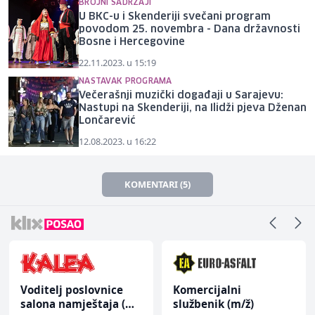
BROJNI SADRŽAJI
U BKC-u i Skenderiji svečani program
povodom 25. novembra - Dana državnosti
Bosne i Hercegovine
22.11.2023. u 15:19
NASTAVAK PROGRAMA
Večerašnji muzički događaji u Sarajevu:
Nastupi na Skenderiji, na Ilidži pjeva Dženan
Lončarević
12.08.2023. u 16:22
KOMENTARI (5)
Voditelj poslovnice
Komercijalni
salona namještaja (m/
službenik (m/ž)