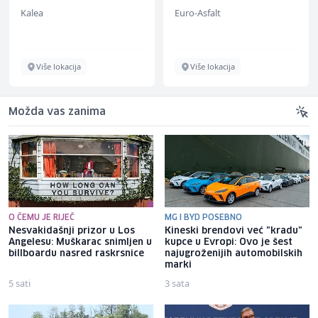
ž)
Kalea
Euro-Asfalt
Više lokacija
Više lokacija
Možda vas zanima
O ČEMU JE RIJEČ
MG I BYD POSEBNO
Nesvakidašnji prizor u Los
Kineski brendovi već "kradu"
Angelesu: Muškarac snimljen u
kupce u Evropi: Ovo je šest
billboardu nasred raskrsnice
najugroženijih automobilskih
marki
5 sati
3 sata