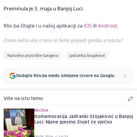
Preminula je 3. maja u Banjoj Luci.
Klix.ba čitajte i u našoj aplikaciji za
iOS
ili
Android
.
Znate nešto više o temi ili želite prijaviti grešku u tekstu?
Narodno pozorište Sarajevo
Jadranka Stojaković
Dodajte Klix.ba među omiljene izvore na Googlu
Više na istu temu
MUZIKA
Komemoracija Jadranki Stojaković u Banjoj
Luci: Njene pjesme živjet će vječno
09.05.2016. u 14:23