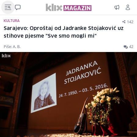
142
KULTURA
Sarajevo: Oproštaj od Jadranke Stojaković uz
stihove pjesme "Sve smo mogli mi"
Piše: A. B.
42