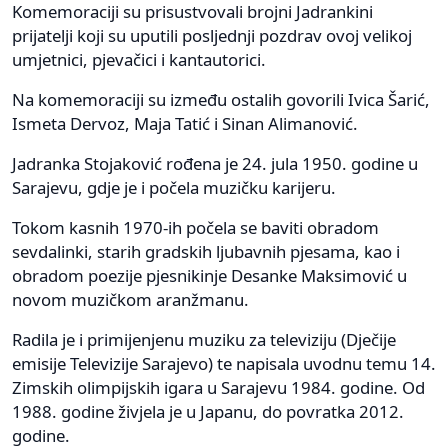
Komemoraciji su prisustvovali brojni Jadrankini
prijatelji koji su uputili posljednji pozdrav ovoj velikoj
umjetnici, pjevačici i kantautorici.
Na komemoraciji su između ostalih govorili Ivica Šarić,
Ismeta Dervoz, Maja Tatić i Sinan Alimanović.
Jadranka Stojaković rođena je 24. jula 1950. godine u
Sarajevu, gdje je i počela muzičku karijeru.
Tokom kasnih 1970-ih počela se baviti obradom
sevdalinki, starih gradskih ljubavnih pjesama, kao i
obradom poezije pjesnikinje Desanke Maksimović u
novom muzičkom aranžmanu.
Radila je i primijenjenu muziku za televiziju (Dječije
emisije Televizije Sarajevo) te napisala uvodnu temu 14.
Zimskih olimpijskih igara u Sarajevu 1984. godine. Od
1988. godine živjela je u Japanu, do povratka 2012.
godine.