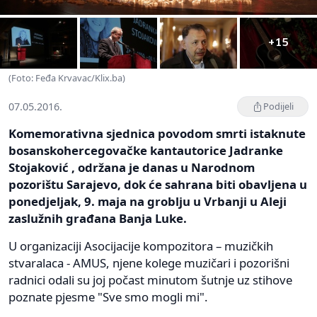
+15
(Foto: Feđa Krvavac/Klix.ba)
07.05.2016.
Podijeli
Komemorativna sjednica povodom smrti istaknute
bosanskohercegovačke kantautorice Jadranke
Stojaković , održana je danas u Narodnom
pozorištu Sarajevo, dok će sahrana biti obavljena u
ponedjeljak, 9. maja na groblju u Vrbanji u Aleji
zaslužnih građana Banja Luke.
U organizaciji Asocijacije kompozitora – muzičkih
stvaralaca - AMUS, njene kolege muzičari i pozorišni
radnici odali su joj počast minutom šutnje uz stihove
poznate pjesme "Sve smo mogli mi".