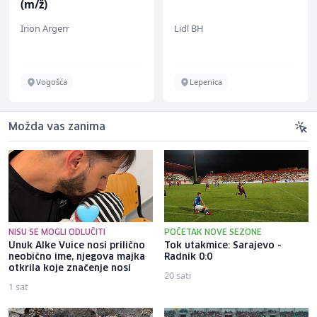
(m/ž)
Irion Argerr
Lidl BH
Vogošća
Lepenica
Možda vas zanima
NISU SE MOGLI ODLUČITI
POČETAK NOVE SEZONE
Unuk Alke Vuice nosi prilično
Tok utakmice: Sarajevo -
neobično ime, njegova majka
Radnik 0:0
otkrila koje značenje nosi
20 sati
1 sat