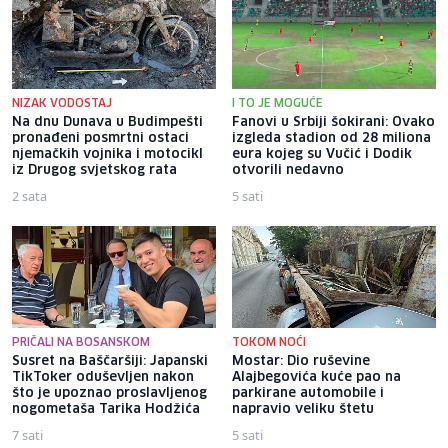
NIZAK VODOSTAJ
I TO JE MOGUĆE
Na dnu Dunava u Budimpešti
Fanovi u Srbiji šokirani: Ovako
pronađeni posmrtni ostaci
izgleda stadion od 28 miliona
njemačkih vojnika i motocikl
eura kojeg su Vučić i Dodik
iz Drugog svjetskog rata
otvorili nedavno
2 sata
5 sati
PRIČALI NA BOSANSKOM
TOKOM NOĆI
Susret na Baščaršiji: Japanski
Mostar: Dio ruševine
TikToker oduševljen nakon
Alajbegovića kuće pao na
što je upoznao proslavljenog
parkirane automobile i
nogometaša Tarika Hodžića
napravio veliku štetu
7 sati
5 sati