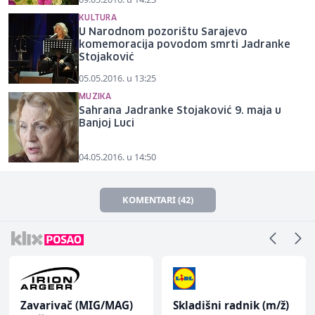
KULTURA
U Narodnom pozorištu Sarajevo
komemoracija povodom smrti Jadranke
Stojaković
05.05.2016. u 13:25
MUZIKA
Sahrana Jadranke Stojaković 9. maja u
Banjoj Luci
04.05.2016. u 14:50
KOMENTARI (42)
Zavarivač (MIG/MAG)
Skladišni radnik (m/ž)