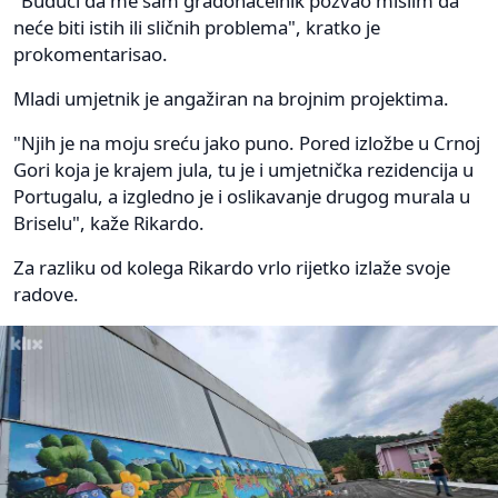
"Budući da me sam gradonačelnik pozvao mislim da
neće biti istih ili sličnih problema", kratko je
prokomentarisao.
Mladi umjetnik je angažiran na brojnim projektima.
"Njih je na moju sreću jako puno. Pored izložbe u Crnoj
Gori koja je krajem jula, tu je i umjetnička rezidencija u
Portugalu, a izgledno je i oslikavanje drugog murala u
Briselu", kaže Rikardo.
Za razliku od kolega Rikardo vrlo rijetko izlaže svoje
radove.