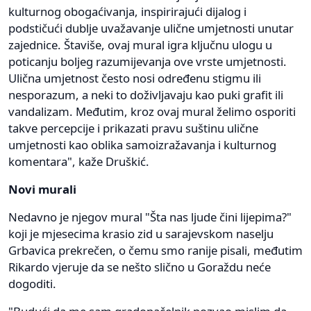
kulturnog obogaćivanja, inspirirajući dijalog i
podstičući dublje uvažavanje ulične umjetnosti unutar
zajednice. Štaviše, ovaj mural igra ključnu ulogu u
poticanju boljeg razumijevanja ove vrste umjetnosti.
Ulična umjetnost često nosi određenu stigmu ili
nesporazum, a neki to doživljavaju kao puki grafit ili
vandalizam. Međutim, kroz ovaj mural želimo osporiti
takve percepcije i prikazati pravu suštinu ulične
umjetnosti kao oblika samoizražavanja i kulturnog
komentara", kaže Druškić.
Novi murali
Nedavno je njegov mural "Šta nas ljude čini lijepima?"
koji je mjesecima krasio zid u sarajevskom naselju
Grbavica prekrečen, o čemu smo ranije pisali, međutim
Rikardo vjeruje da se nešto slično u Goraždu neće
dogoditi.