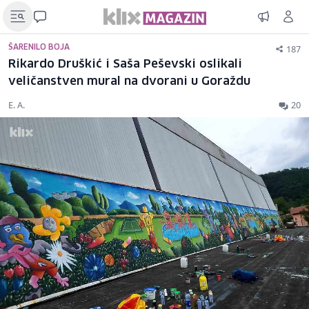
187
ŠARENILO BOJA
Rikardo Druškić i Saša Peševski oslikali
veličanstven mural na dvorani u Goraždu
E. A.
20