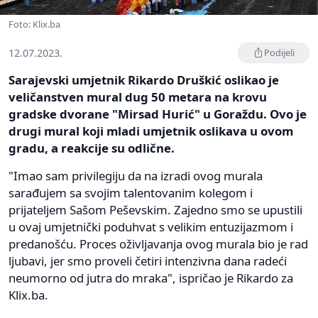
Foto: Klix.ba
12.07.2023.
Podijeli
Sarajevski umjetnik Rikardo Druškić oslikao je
veličanstven mural dug 50 metara na krovu
gradske dvorane "Mirsad Hurić" u Goraždu. Ovo je
drugi mural koji mladi umjetnik oslikava u ovom
gradu, a reakcije su odlične.
"Imao sam privilegiju da na izradi ovog murala
sarađujem sa svojim talentovanim kolegom i
prijateljem Sašom Peševskim. Zajedno smo se upustili
u ovaj umjetnički poduhvat s velikim entuzijazmom i
predanošću. Proces oživljavanja ovog murala bio je rad
ljubavi, jer smo proveli četiri intenzivna dana radeći
neumorno od jutra do mraka", ispričao je Rikardo za
Klix.ba.