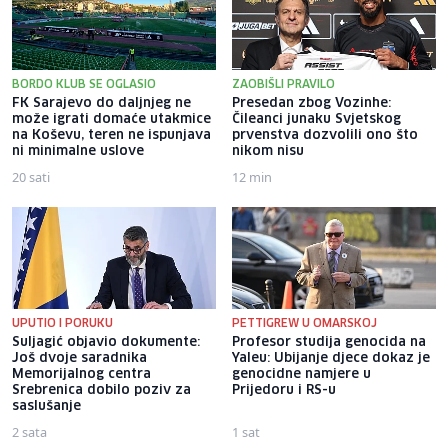
BORDO KLUB SE OGLASIO
ZAOBIŠLI PRAVILO
FK Sarajevo do daljnjeg ne
Presedan zbog Vozinhe:
može igrati domaće utakmice
Čileanci junaku Svjetskog
na Koševu, teren ne ispunjava
prvenstva dozvolili ono što
ni minimalne uslove
nikom nisu
20 sati
12 min
UPUTIO I PORUKU
PETTIGREW U OMARSKOJ
Suljagić objavio dokumente:
Profesor studija genocida na
Još dvoje saradnika
Yaleu: Ubijanje djece dokaz je
Memorijalnog centra
genocidne namjere u
Srebrenica dobilo poziv za
Prijedoru i RS-u
saslušanje
2 sata
1 sat