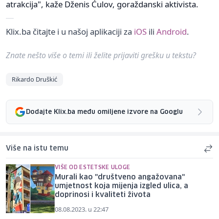
atrakcija", kaže Dženis Ćulov, goraždanski aktivista.
Klix.ba čitajte i u našoj aplikaciji za
iOS
ili
Android
.
Znate nešto više o temi ili želite prijaviti grešku u tekstu?
Rikardo Druškić
Dodajte Klix.ba među omiljene izvore na Googlu
Više na istu temu
VIŠE OD ESTETSKE ULOGE
Murali kao "društveno angažovana"
umjetnost koja mijenja izgled ulica, a
doprinosi i kvaliteti života
08.08.2023. u 22:47