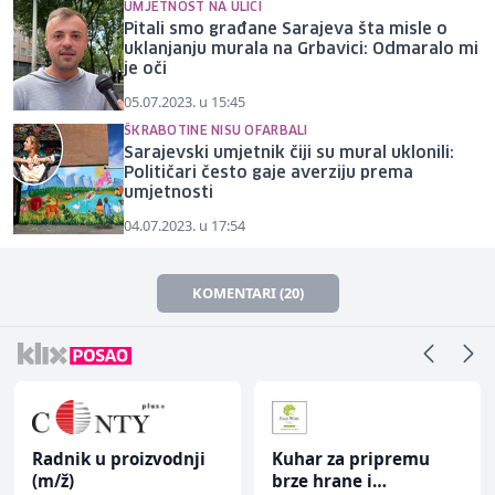
UMJETNOST NA ULICI
Pitali smo građane Sarajeva šta misle o
uklanjanju murala na Grbavici: Odmaralo mi
je oči
05.07.2023. u 15:45
ŠKRABOTINE NISU OFARBALI
Sarajevski umjetnik čiji su mural uklonili:
Političari često gaje averziju prema
umjetnosti
04.07.2023. u 17:54
KOMENTARI (20)
Radnik u proizvodnji
Kuhar za pripremu
(m/ž)
brze hrane i