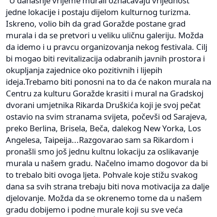
"U današnje vrijeme murali označavaju vrijednost
jedne lokacije i postaju dijelom kulturnog turizma.
Iskreno, volio bih da grad Goražde postane grad
murala i da se pretvori u veliku uličnu galeriju. Možda
da idemo i u pravcu organizovanja nekog festivala. Cilj
bi mogao biti revitalizacija odabranih javnih prostora i
okupljanja zajednice oko pozitivnih i lijepih
ideja.Trebamo biti ponosni na to da će nakon murala na
Centru za kulturu Goražde krasiti i mural na Gradskoj
dvorani umjetnika Rikarda Druškića koji je svoj pečat
ostavio na svim stranama svijeta, počevši od Sarajeva,
preko Berlina, Brisela, Beča, dalekog New Yorka, Los
Angelesa, Taipeija...Razgovarao sam sa Rikardom i
pronašli smo još jednu kultnu lokaciju za oslikavanje
murala u našem gradu. Načelno imamo dogovor da bi
to trebalo biti ovoga ljeta. Pohvale koje stižu svakog
dana sa svih strana trebaju biti nova motivacija za dalje
djelovanje. Možda da se okrenemo tome da u našem
gradu dobijemo i podne murale koji su sve veća