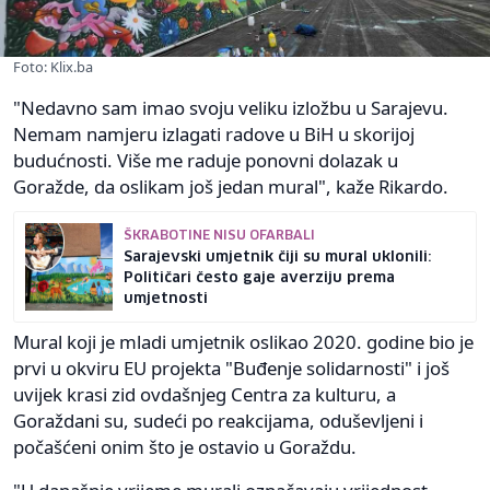
Foto: Klix.ba
"Nedavno sam imao svoju veliku izložbu u Sarajevu.
Nemam namjeru izlagati radove u BiH u skorijoj
budućnosti. Više me raduje ponovni dolazak u
Goražde, da oslikam još jedan mural", kaže Rikardo.
ŠKRABOTINE NISU OFARBALI
Sarajevski umjetnik čiji su mural uklonili:
Političari često gaje averziju prema
umjetnosti
Mural koji je mladi umjetnik oslikao 2020. godine bio je
prvi u okviru EU projekta "Buđenje solidarnosti" i još
uvijek krasi zid ovdašnjeg Centra za kulturu, a
Goraždani su, sudeći po reakcijama, oduševljeni i
počašćeni onim što je ostavio u Goraždu.