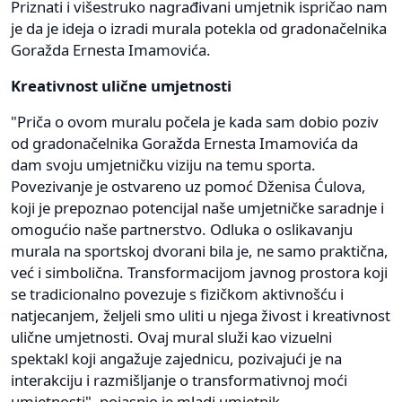
Priznati i višestruko nagrađivani umjetnik ispričao nam
je da je ideja o izradi murala potekla od gradonačelnika
Goražda Ernesta Imamovića.
Kreativnost ulične umjetnosti
"Priča o ovom muralu počela je kada sam dobio poziv
od gradonačelnika Goražda Ernesta Imamovića da
dam svoju umjetničku viziju na temu sporta.
Povezivanje je ostvareno uz pomoć Dženisa Ćulova,
koji je prepoznao potencijal naše umjetničke saradnje i
omogućio naše partnerstvo. Odluka o oslikavanju
murala na sportskoj dvorani bila je, ne samo praktična,
već i simbolična. Transformacijom javnog prostora koji
se tradicionalno povezuje s fizičkom aktivnošću i
natjecanjem, željeli smo uliti u njega živost i kreativnost
ulične umjetnosti. Ovaj mural služi kao vizuelni
spektakl koji angažuje zajednicu, pozivajući je na
interakciju i razmišljanje o transformativnoj moći
umjetnosti", pojasnio je mladi umjetnik.