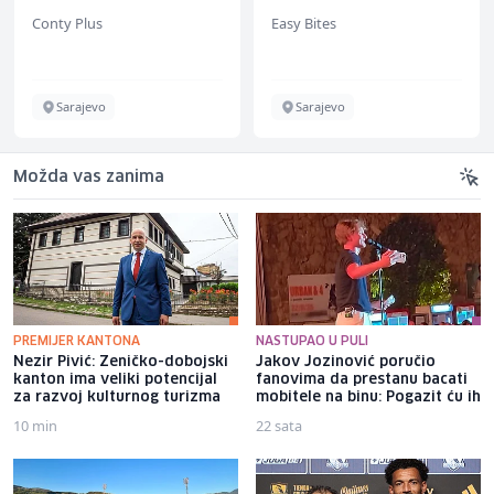
jednostavnih jela (m/
Conty Plus
Easy Bites
ž)
Sarajevo
Sarajevo
Možda vas zanima
PREMIJER KANTONA
NASTUPAO U PULI
Nezir Pivić: Zeničko-dobojski
Jakov Jozinović poručio
kanton ima veliki potencijal
fanovima da prestanu bacati
za razvoj kulturnog turizma
mobitele na binu: Pogazit ću ih
10 min
22 sata